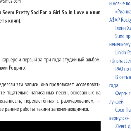
WSmuz.com
и новые в
«Рианна
eem Pretty Sad For a Girl So in Love и клип
A$AP Rock
еть клип).
Гленн Х
Suno пр
немецкому
Linkin 
й в карьере и первый за три года студийный альбом,
«Unshatte
ивии Родриго.
РАО пот
В сеть 
еделяли эти записи, она продолжает исследовать
года
йте тщательно написанных песен, основанных на
Ферги с
язанность, переплетённая с разочарованием, —
лучшей
 её ранние работы такими запоминающимися.
Сосо Па
вернулся»
Zivert 