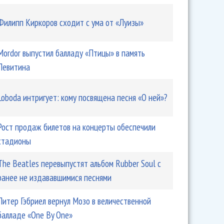
Филипп Киркоров сходит с ума от «Луизы»
Mordor выпустил балладу «Птицы» в память
Левитина
Loboda интригует: кому посвящена песня «О ней»?
Рост продаж билетов на концерты обеспечили
стадионы
The Beatles перевыпустят альбом Rubber Soul с
ранее не издававшимися песнями
Питер Гэбриел вернул Мозо в величественной
балладе «One By One»