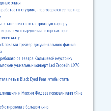
одяные знаки
 работает в студии», - проговорился ее партнер
y
ьюз завершил свою гастрольную карьеру
оиграла суд о нарушении авторских прав
 лицензиату
Park показал трейлер документального фильма
r»
ребовало от театра Кадышевой неустойку
выложен уникальный концерт Led Zeppelin 1970
тала петь в Black Eyed Peas, чтобы стать
влиашвили и Максим Фадеев показали клип «Я не
дебютировала в большом кино