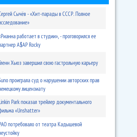
Сергей Сычёв - «Хит-парады в СССР. Полное
исследование»
«Рианна работает в студии», - проговорился ее
партнер A$AP Rocky
Гленн Хьюз завершил свою гастрольную карьеру
Suno проиграла суд о нарушении авторских прав
немецкому лицензиату
Linkin Park показал трейлер документального
фильма «Unshatter»
РАО потребовало от театра Кадышевой
неустойку