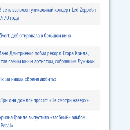
В сеть выложен уникальный концерт Led Zeppelin
1970 года
Zivert дебютировала в большом кино
Ваня Дмитриенко побил рекорд Егора Крида,
став самым юным артистом, собравшим Лужники
Нюша нашла «Время любить»
«Три дня дождя» просят: «Не смотри наверх»
Ариана Гранде выпустила «злобный» альбом
«Petal»