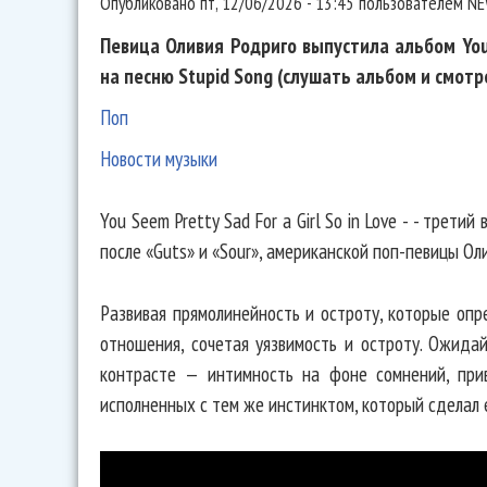
Опубликовано
пт, 12/06/2026 - 13:45
пользователем
NE
Певица Оливия Родриго выпустила альбом You S
на песню Stupid Song (слушать альбом и смотр
Поп
Новости музыки
You Seem Pretty Sad For a Girl So in Love - - трети
после «Guts» и «Sour», американской поп-певицы Ол
Развивая прямолинейность и остроту, которые опр
отношения, сочетая уязвимость и остроту. Ожида
контрасте — интимность на фоне сомнений, прив
исполненных с тем же инстинктом, который сделал