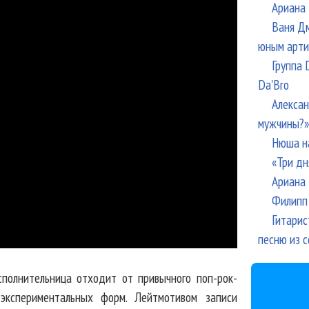
Ариана 
Ваня Дм
юным арти
Группа 
Da'Bro
Алексан
мужчины?»
Нюша н
«Три дн
Ариана 
Филипп 
Гитарис
песню из с
сполнительница отходит от привычного поп-рок-
экспериментальных форм. Лейтмотивом записи