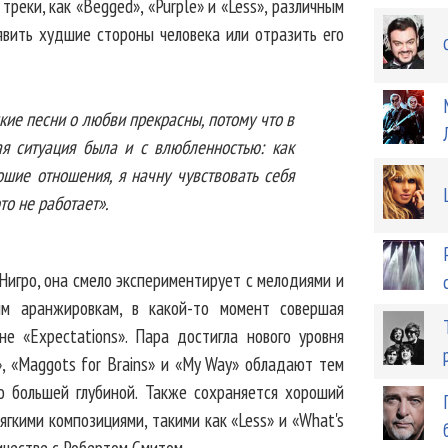
реки, как «Begged», «Purple» и «Less», различным
вить худшие стороны человека или отразить его
кие песни о любви прекрасны, потому что в
ая ситуация была и с влюбленностью: как
ошие отношения, я начну чувствовать себя
то не работает».
Нигро, она смело экспериментирует с мелодиями и
м аранжировкам, в какой-то момент совершая
не «Expectations». Пара достигла нового уровня
», «Maggots for Brains» и «My Way» обладают тем
здо большей глубиной. Также сохраняется хороший
гкими композициями, такими как «Less» и «What's
ичестве с Робертом Смитом.