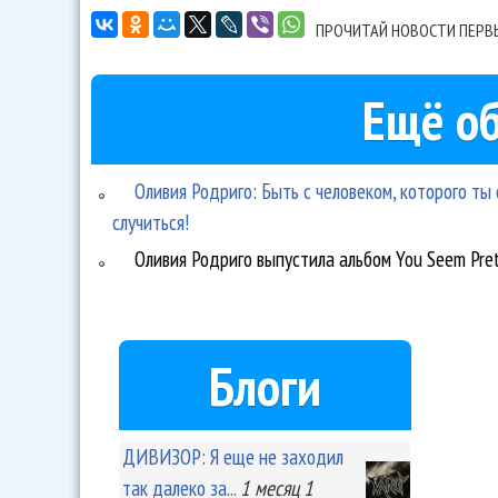
ПРОЧИТАЙ НОВОСТИ ПЕРВ
Ещё об
Оливия Родриго: Быть ​​с человеком, которого т
случиться!
Оливия Родриго выпустила альбом You Seem Pretty
Блоги
ДИВИЗОР: Я еще не заходил
так далеко за...
1 месяц 1