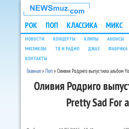
НОВОСТИ
МУЗЫКИ И
РОК
ПОП
КЛАССИКА
МИКС
Main menu
ШОУ БИЗНЕСА
НОВОСТИ
КОНЦЕРТЫ
КЛИПЫ
АНОНСЫ
Подразделы
МЮЗИКЛЫ
ТВ И РАДИО
ДЖАЗ
ФАБРИКА 
NEWSMUZ.COM
КОНТАКТЫ
Главная
»
Поп
»
Оливия Родриго выпустила альбом You 
Вы здесь
Оливия Родриго выпус
Pretty Sad For a