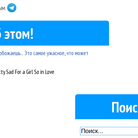
ЫМ:
 этом!
ы обожаешь... Это самое ужасное, что может
 Sad For a Girl So in Love
Поис