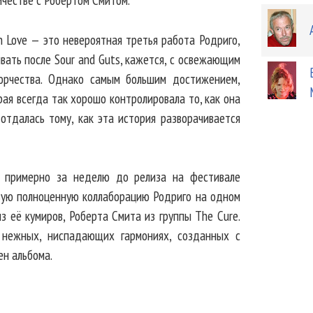
 in Love — это невероятная третья работа Родриго,
вать после Sour and Guts, кажется, с освежающим
ворчества. Однако самым большим достижением,
орая всегда так хорошо контролировала то, как она
отдалась тому, как эта история разворачивается
я примерно за неделю до релиза на фестивале
рвую полноценную коллаборацию Родриго на одном
из её кумиров, Роберта Смита из группы The Cure.
 нежных, ниспадающих гармониях, созданных с
ен альбома.