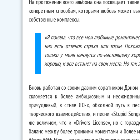
На протяжении всего альбома она посвящает такие т
конкретным способам, которыми любовь может выя
собственные комплексы.
«Я поняла, что все мои любимые романтичес
них есть оттенок страха или тоски. Похож
только у меня начнутся по-настоящему хор
хорошо, и все встанет на свои места. Но так э
Вновь работая со своим давним соратником Дэном 
склоняется к более амбициозным и неожиданны
причудливый, в стиле 80-х, обходной путь в пес
творческого взаимодействия, и песни «Stupid Song
же величием, что и «Drivers License», но с гора
баланс между более громкими моментами и более мя
Wrong With Me», — размышления Родриго в сотрудн