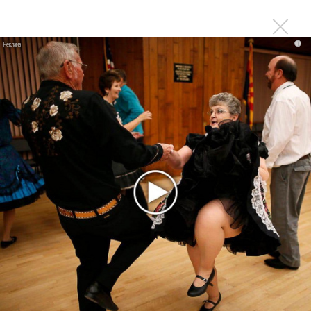
Kara Kross обнимает каждый «Новый день»
i
Продолжение фильма «Майкл» начнут снимать уже в
этом году
Басист Mötley Crüe признал использование плейбэка
на концертах
Мадонна и Кайли Миноуг впервые записали два
фита
Karol G выпустила альбом с Дрейком и Бруно
Марсом
Максим Фадеев и Маша Ржевская перевыпустили
«Когда я стану кошкой»
Клава Кока официально вышла «Замуж»
«Элли на маковом поле», Максим Лутчак и
«Смешарики» объединились
Авраам Руссо выпустил две солнечные песни