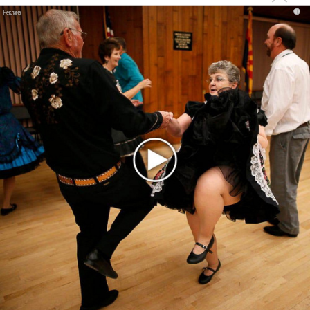
Нюша, Jony, Ёлка, Хабиб и другие звезды поздравили
i
«Авторадио» с 30-летием
Uma2rman: Для клипа «Звезды» гитару доставили в
космос!
Владимир Кристовский: Звезды считают нас - это
гениальная идея, ее и выбрал!
Uma2rman и Daasha задумались о «Море ветра»
«Уматурман» вернулась в XIX век клипом «Королева
Марго»
Последнее
Продолжение фильма «Майкл» начнут снимать уже в
этом году