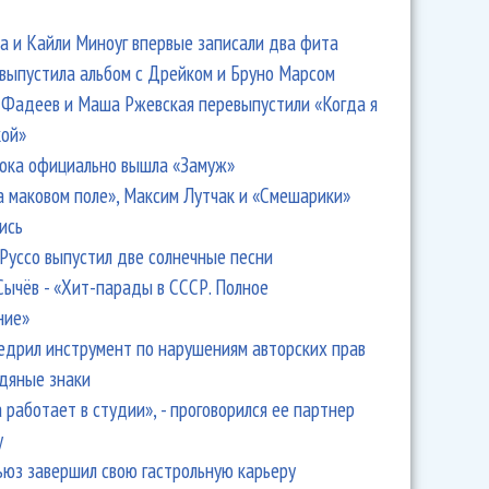
 и Кайли Миноуг впервые записали два фита
 выпустила альбом с Дрейком и Бруно Марсом
Фадеев и Маша Ржевская перевыпустили «Когда я
кой»
ока официально вышла «Замуж»
а маковом поле», Максим Лутчак и «Смешарики»
ись
Руссо выпустил две солнечные песни
Сычёв - «Хит-парады в СССР. Полное
ние»
едрил инструмент по нарушениям авторских прав
одяные знаки
 работает в студии», - проговорился ее партнер
y
ьюз завершил свою гастрольную карьеру