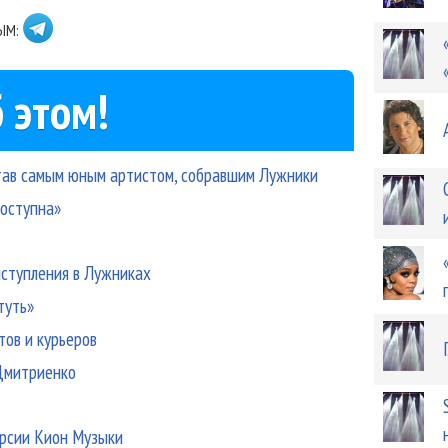
ЫМ:
 этом!
тав самым юным артистом, собравшим Лужники
доступна»
ступления в Лужниках
туть»
тов и курьеров
 Дмитриенко
ерсии Кион Музыки