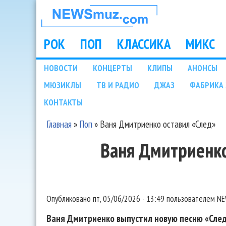
НОВОСТИ
МУЗЫКИ И
РОК
ПОП
КЛАССИКА
МИКС
Main menu
ШОУ БИЗНЕСА
НОВОСТИ
КОНЦЕРТЫ
КЛИПЫ
АНОНСЫ
Подразделы
МЮЗИКЛЫ
ТВ И РАДИО
ДЖАЗ
ФАБРИКА 
NEWSMUZ.COM
КОНТАКТЫ
Главная
»
Поп
»
Ваня Дмитриенко оставил «След»
Вы здесь
Ваня Дмитриенко
Опубликовано
пт, 05/06/2026 - 13:49
пользователем
NE
Ваня Дмитриенко выпустил новую песню «След