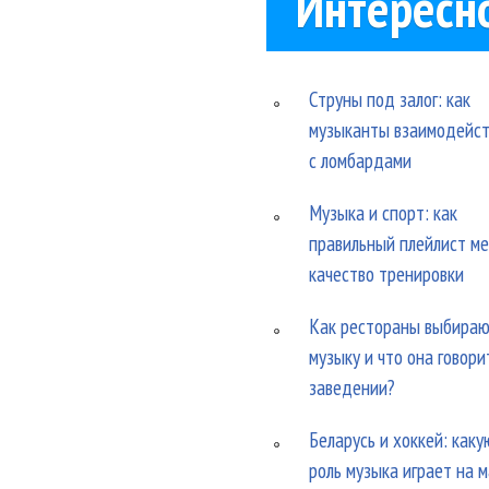
Интересн
Струны под залог: как
музыканты взаимодейс
с ломбардами
Музыка и спорт: как
правильный плейлист м
качество тренировки
Как рестораны выбира
музыку и что она говори
заведении?
Беларусь и хоккей: каку
роль музыка играет на 