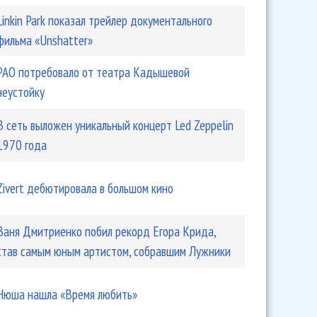
Linkin Park показал трейлер документального
фильма «Unshatter»
РАО потребовало от театра Кадышевой
неустойку
В сеть выложен уникальный концерт Led Zeppelin
1970 года
Zivert дебютировала в большом кино
Ваня Дмитриенко побил рекорд Егора Крида,
став самым юным артистом, собравшим Лужники
Нюша нашла «Время любить»