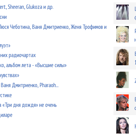
rt, Sheeran, Glukoza и др.
сни
Люся Чеботина, Ваня Дмитриенко, Женя Трофимов и
луэт»
тних радиочартах
ко, альбом лета - «Высшие силы»
чувствах»
 Ваня Дмитриенко, Pharaoh...
устике
а «Три дня дождя» не очень
Диларе