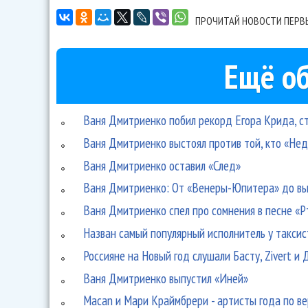
ПРОЧИТАЙ НОВОСТИ ПЕРВ
Ещё об
Ваня Дмитриенко побил рекорд Егора Крида, с
Ваня Дмитриенко выстоял против той, кто «Не
Ваня Дмитриенко оставил «След»
Ваня Дмитриенко: От «Венеры-Юпитера» до вы
Ваня Дмитриенко спел про сомнения в песне «Р
Назван самый популярный исполнитель у таксис
Россияне на Новый год слушали Басту, Zivert и
Ваня Дмитриенко выпустил «Иней»
Macan и Мари Краймбрери - артисты года по в