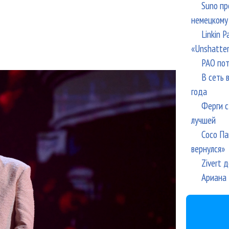
Suno пр
немецкому
Linkin 
«Unshatte
РАО пот
В сеть 
года
Ферги с
лучшей
Сосо Па
вернулся»
Zivert 
Ариана 