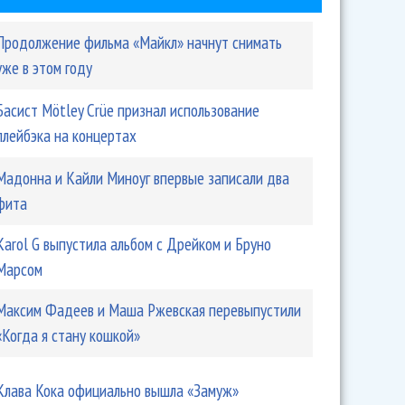
Продолжение фильма «Майкл» начнут снимать
уже в этом году
Басист Mötley Crüe признал использование
плейбэка на концертах
Мадонна и Кайли Миноуг впервые записали два
фита
Karol G выпустила альбом с Дрейком и Бруно
Марсом
Максим Фадеев и Маша Ржевская перевыпустили
«Когда я стану кошкой»
Клава Кока официально вышла «Замуж»