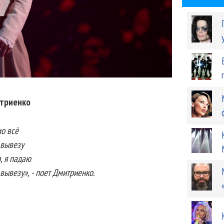
триенко
мо всё
е вывезу
, я падаю
 вывезу», - поет Дмитриенко.