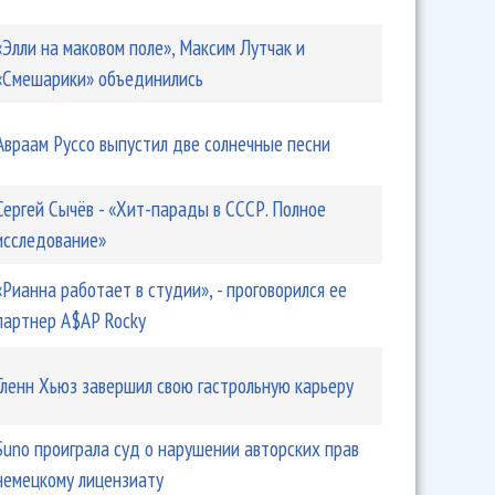
«Элли на маковом поле», Максим Лутчак и
«Смешарики» объединились
Авраам Руссо выпустил две солнечные песни
Сергей Сычёв - «Хит-парады в СССР. Полное
исследование»
«Рианна работает в студии», - проговорился ее
партнер A$AP Rocky
Гленн Хьюз завершил свою гастрольную карьеру
Suno проиграла суд о нарушении авторских прав
немецкому лицензиату