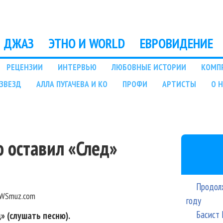
Перейти к основному
содержанию
ДЖАЗ
ЭТНО И WORLD
ЕВРОВИДЕНИЕ
РЕЦЕНЗИИ
ИНТЕРВЬЮ
ЛЮБОВНЫЕ ИСТОРИИ
КОМП
ЗВЕЗД
АЛЛА ПУГАЧЕВА И КО
ПРОФИ
АРТИСТЫ
О 
 оставил «След»
Продолж
WSmuz.com
году
Басист 
» (слушать песню).