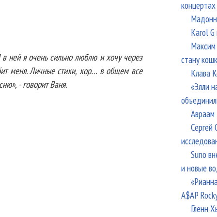
концертах
Мадонна
Karol G
Максим 
Я в ней я очень сильно люблю и хочу через
стану кош
юбит меня. Личные стихи, хор… в общем все
Клава К
ню», - говорит Ваня.
«Элли н
объединил
Авраам 
Сергей 
исследова
Suno вн
и новые в
«Рианна
A$AP Rock
Гленн Х