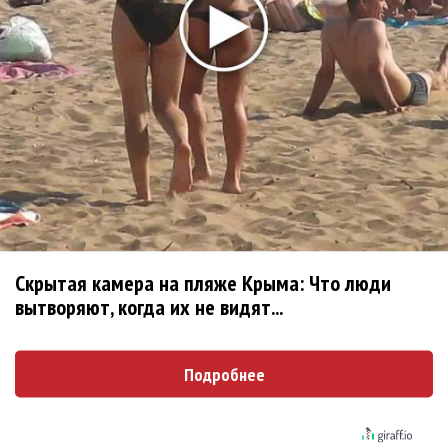
самым юным артистом, собравшим Лужники
Группа Dabro добилась отмены бренда ресторана
Da'Bro
Александр Добронравов рассказал «Чего хотят
мужчины?»
Нюша нашла «Время любить»
«Три дня дождя» просят: «Не смотри наверх»
Ариана Гранде выпустила «злобный» альбом
«Petal»
Филипп Киркоров сходит с ума от «Луизы»
Скрытая камера на пляже Крыма: Что люди
Гитарист Black Sabbath Тони Айомми показал первую
вытворяют, когда их не видят...
песню из сольного альбома
Денис Клявер умоляет ИИ-модель: «Не плачь,
Подробнее
Анастасия»
Mordor выпустил балладу «Птицы» в память
Левитина