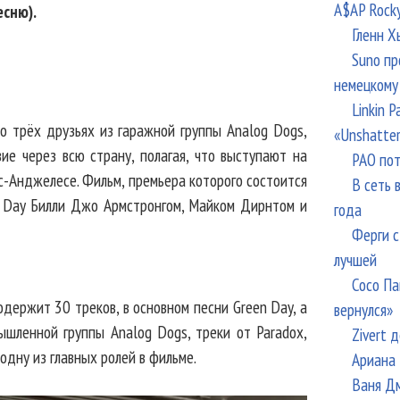
A$AP Rock
есню).
Гленн Х
Suno пр
немецкому
Linkin 
о трёх друзьях из гаражной группы Analog Dogs,
«Unshatte
ие через всю страну, полагая, что выступают на
РАО пот
ос-Анджелесе. Фильм, премьера которого состоится
В сеть 
n Day Билли Джо Армстронгом, Майком Дирнтом и
года
Ферги с
лучшей
Сосо Па
одержит 30 треков, в основном песни Green Day, а
вернулся»
шленной группы Analog Dogs, треки от Paradox,
Zivert 
одну из главных ролей в фильме.
Ариана 
Ваня Дм