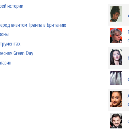
воей истории
 перед визитом Трампа в Британию
фоны
струментах
песням Green Day
агазин