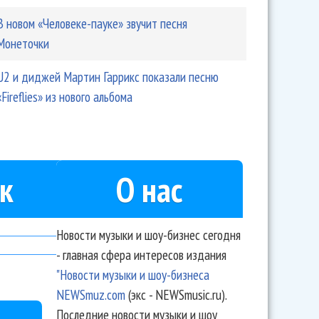
В новом «Человеке-пауке» звучит песня
Монеточки
U2 и диджей Мартин Гаррикс показали песню
«Fireflies» из нового альбома
к
О нас
Новости музыки и шоу-бизнес сегодня
- главная сфера интересов издания
"Новости музыки и шоу-бизнеса
NEWSmuz.com
(экс - NEWSmusic.ru).
Последние новости музыки и шоу