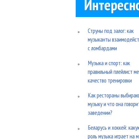
Интересн
Струны под залог: как
музыканты взаимодейс
с ломбардами
Музыка и спорт: как
правильный плейлист м
качество тренировки
Как рестораны выбира
музыку и что она говори
заведении?
Беларусь и хоккей: каку
роль музыка играет на 