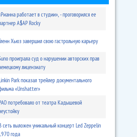
«Рианна работает в студии», - проговорился ее
партнер A$AP Rocky
Гленн Хьюз завершил свою гастрольную карьеру
Suno проиграла суд о нарушении авторских прав
немецкому лицензиату
Linkin Park показал трейлер документального
фильма «Unshatter»
РАО потребовало от театра Кадышевой
неустойку
В сеть выложен уникальный концерт Led Zeppelin
1970 года