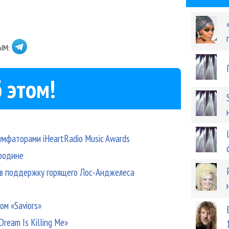
ЫМ:
 этом!
иумфаторами iHeartRadio Music Awards
 родине
т в поддержку горящего Лос-Анджелеса
ом «Saviors»
ream Is Killing Me»