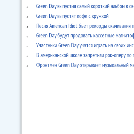
Green Day выпустил самый короткий альбом в с
Green Day выпустят кофе с кружкой
Песня American Idiot бъет рекорды скачивания
Green Day будут продавать кассетные магнито
Участники Green Day учатся играть на своих ин
В американской школе запретили рок-оперу по 
Фронтмен Green Day открывает музыкальный м