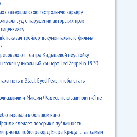
y
ьюз завершил свою гастрольную карьеру
оиграла суд о нарушении авторских прав
 лицензиату
Park показал трейлер документального фильма
r»
ребовало от театра Кадышевой неустойку
выложен уникальный концерт Led Zeppelin 1970
тала петь в Black Eyed Peas, чтобы стать
влиашвили и Максим Фадеев показали клип «Я не
дебютировала в большом кино
Гранде сделает перерыв в публичности
итриенко побил рекорд Егора Крида, став самым