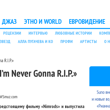
Перейти к основному
содержанию
ДЖАЗ
ЭТНО И WORLD
ЕВРОВИДЕНИЕ
РЕЦЕНЗИИ
ИНТЕРВЬЮ
ЛЮБОВНЫЕ ИСТОРИИ
КОМП
ЗВЕЗД
АЛЛА ПУГАЧЕВА И КО
ПРОФИ
АРТИСТЫ
О 
a R.I.P.»
’m Never Gonna R.I.P.»
Suno вн
WSmuz.com
и новые в
«Рианна
предстоящему фильму «Nimrods» и выпустила