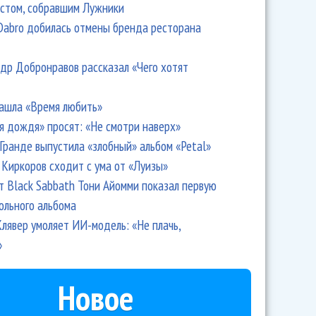
стом, собравшим Лужники
Dabro добилась отмены бренда ресторана
др Добронравов рассказал «Чего хотят
ашла «Время любить»
я дождя» просят: «Не смотри наверх»
Гранде выпустила «злобный» альбом «Petal»
Киркоров сходит с ума от «Луизы»
т Black Sabbath Тони Айомми показал первую
ольного альбома
лявер умоляет ИИ-модель: «Не плачь,
»
Новое