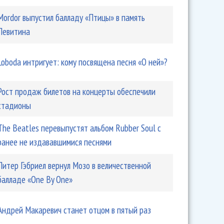
Mordor выпустил балладу «Птицы» в память
Левитина
Loboda интригует: кому посвящена песня «О ней»?
Рост продаж билетов на концерты обеспечили
стадионы
The Beatles перевыпустят альбом Rubber Soul с
ранее не издававшимися песнями
Питер Гэбриел вернул Мозо в величественной
балладе «One By One»
Андрей Макаревич станет отцом в пятый раз