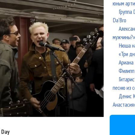
юным арти
Группа 
Da'Bro
Алексан
мужчины?»
Нюша н
«Три дн
Ариана 
Филипп 
Гитарис
песню из с
Денис К
Анастасия
 Day