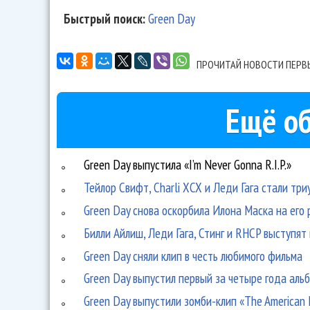
Быстрый поиск:
Green Day
ПРОЧИТАЙ НОВОСТИ ПЕРВ
Ещё об
Green Day выпустила «I’m Never Gonna R.I.P.»
Тейлор Свифт, Charli XCX и Леди Гага стали тр
Green Day снова оскорбила Илона Маска на его
Билли Айлиш, Леди Гага, Стинг и RHCP выступя
Green Day сняли клип в честь любимого фильма
Green Day выпустил первый за четыре года альб
Green Day выпустили зомби-клип «The American D