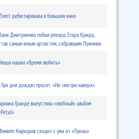
Zivert дебютировала в большом кино
Ваня Дмитриенко побил рекорд Егора Крида,
став самым юным артистом, собравшим Лужники
Нюша нашла «Время любить»
«Три дня дождя» просят: «Не смотри наверх»
Ариана Гранде выпустила «злобный» альбом
«Petal»
Филипп Киркоров сходит с ума от «Луизы»