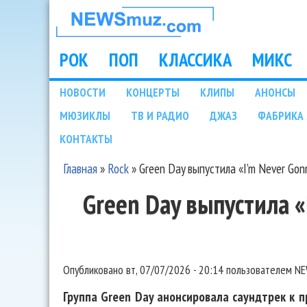
НОВОСТИ
МУЗЫКИ И
РОК
ПОП
КЛАССИКА
МИКС
Main menu
ШОУ БИЗНЕСА
НОВОСТИ
КОНЦЕРТЫ
КЛИПЫ
АНОНСЫ
Подразделы
МЮЗИКЛЫ
ТВ И РАДИО
ДЖАЗ
ФАБРИКА 
NEWSMUZ.COM
КОНТАКТЫ
Главная
»
Rock
»
Green Day выпустила «I’m Never Gonn
Вы здесь
Green Day выпустила «I
Опубликовано
вт, 07/07/2026 - 20:14
пользователем
NE
Группа Green Day анонсировала саундтрек к 