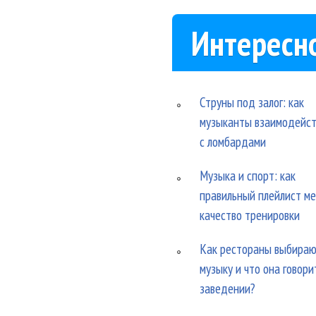
Интересн
Струны под залог: как
музыканты взаимодейс
с ломбардами
Музыка и спорт: как
правильный плейлист м
качество тренировки
Как рестораны выбира
музыку и что она говори
заведении?