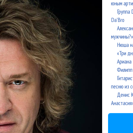
юным арти
Группа 
Da'Bro
Алексан
мужчины?»
Нюша н
«Три дн
Ариана 
Филипп 
Гитарис
песню из с
Денис К
Анастасия