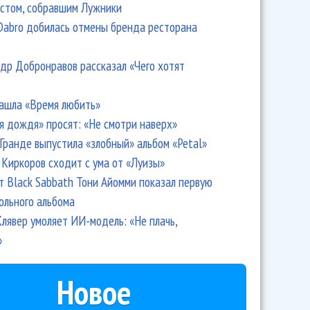
стом, собравшим Лужники
Dabro добилась отмены бренда ресторана
др Добронравов рассказал «Чего хотят
ашла «Время любить»
я дождя» просят: «Не смотри наверх»
Гранде выпустила «злобный» альбом «Petal»
Киркоров сходит с ума от «Луизы»
т Black Sabbath Тони Айомми показал первую
ольного альбома
лявер умоляет ИИ-модель: «Не плачь,
»
Новое