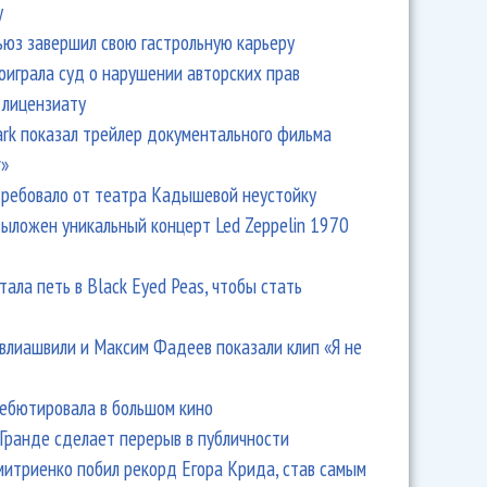
y
ьюз завершил свою гастрольную карьеру
оиграла суд о нарушении авторских прав
 лицензиату
Park показал трейлер документального фильма
r»
ребовало от театра Кадышевой неустойку
выложен уникальный концерт Led Zeppelin 1970
тала петь в Black Eyed Peas, чтобы стать
влиашвили и Максим Фадеев показали клип «Я не
дебютировала в большом кино
Гранде сделает перерыв в публичности
итриенко побил рекорд Егора Крида, став самым