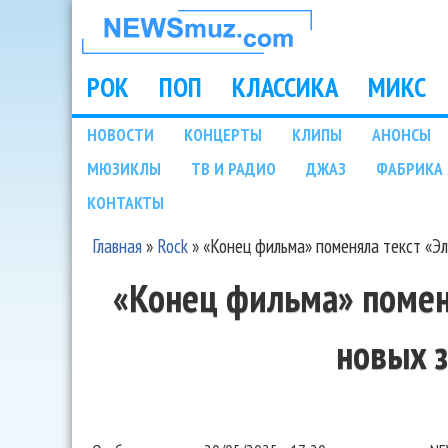
НОВОСТИ
МУЗЫКИ И
РОК
ПОП
КЛАССИКА
МИКС
Main menu
ШОУ БИЗНЕСА
НОВОСТИ
КОНЦЕРТЫ
КЛИПЫ
АНОНСЫ
Подразделы
МЮЗИКЛЫ
ТВ И РАДИО
ДЖАЗ
ФАБРИКА 
NEWSMUZ.COM
КОНТАКТЫ
Главная
»
Rock
»
«Конец фильма» поменяла текст «Эл
Вы здесь
«Конец фильма» поменя
новых 