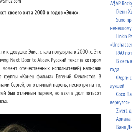
WSmuz.com
A$AP Rock
Гленн Х
ст своего хита 2000-х годов «Элис».
Suno пр
немецкому
Linkin 
«Unshatte
сти к девушке Элис, стала популярна в 2000-х. Это
РАО пот
ving Next Door to Alice». Русский текст (в котором
В сеть 
 момент отечественных исполнителей) написали
года
р группы «Конец фильма» Евгений Феклистов. В
Ферги с
 нами Сергей, он отличный парень, несмотря на то,
лучшей
ргей был отличным парнем, но взял в долг пятьсот
Сосо Па
ись».
вернулся»
Zivert 
Ариана 
Ваня Дм