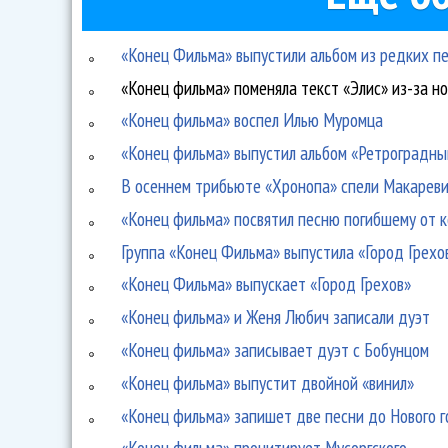
«Конец Фильма» выпустили альбом из редких п
«Конец фильма» поменяла текст «Элис» из-за н
«Конец фильма» воспел Илью Муромца
«Конец фильма» выпустил альбом «Ретроградн
В осеннем трибьюте «Хронопа» спели Макареви
«Конец фильма» посвятил песню погибшему от 
Группа «Конец Фильма» выпустила «Город Грехо
«Конец Фильма» выпускает «Город Грехов»
«Конец фильма» и Женя Любич записали дуэт
«Конец фильма» записывает дуэт с Бобунцом
«Конец фильма» выпустит двойной «винил»
«Конец фильма» запишет две песни до Нового 
«Конец фильма» процитирует Мусоргского