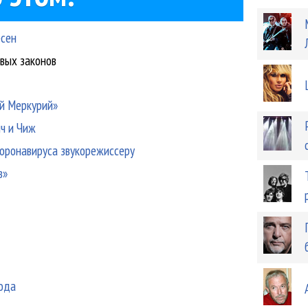
есен
овых законов
ый Меркурий»
ч и Чиж
коронавируса звукорежиссеру
в»
года