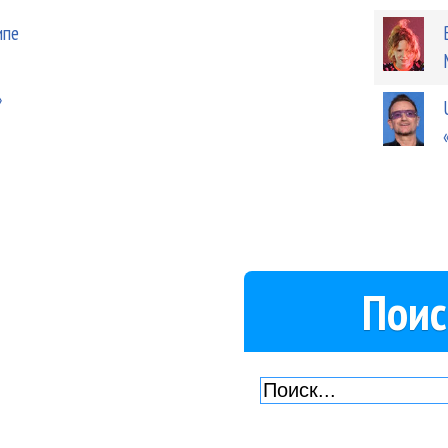
ипе
»
Поис