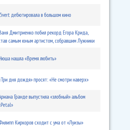
Zivert дебютировала в большом кино
Ваня Дмитриенко побил рекорд Егора Крида,
став самым юным артистом, собравшим Лужники
Нюша нашла «Время любить»
«Три дня дождя» просят: «Не смотри наверх»
Ариана Гранде выпустила «злобный» альбом
«Petal»
Филипп Киркоров сходит с ума от «Луизы»