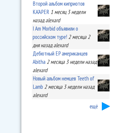
Второй альбом киприотов
KA'APER
1 месяц 3 недели
назад
alexard
I Am Morbid объявили о
российском туре!
2 месяца 2
дня
назад
alexard
Дебютный EP американцев
Abitha
2 месяца 3 недели
назад
alexard
Новый альбом немцев Teeth of
Lamb
2 месяца 3 недели
назад
alexard
ещё