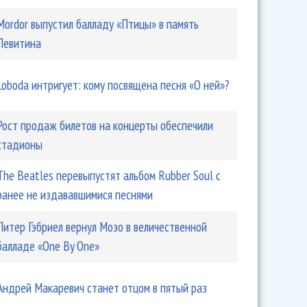
Mordor выпустил балладу «Птицы» в память
Левитина
Loboda интригует: кому посвящена песня «О ней»?
Рост продаж билетов на концерты обеспечили
стадионы
The Beatles перевыпустят альбом Rubber Soul с
ранее не издававшимися песнями
Питер Гэбриел вернул Мозо в величественной
балладе «One By One»
Андрей Макаревич станет отцом в пятый раз