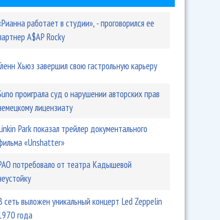
«Рианна работает в студии», - проговорился ее
партнер A$AP Rocky
Гленн Хьюз завершил свою гастрольную карьеру
Suno проиграла суд о нарушении авторских прав
немецкому лицензиату
Linkin Park показал трейлер документального
фильма «Unshatter»
РАО потребовало от театра Кадышевой
неустойку
В сеть выложен уникальный концерт Led Zeppelin
1970 года