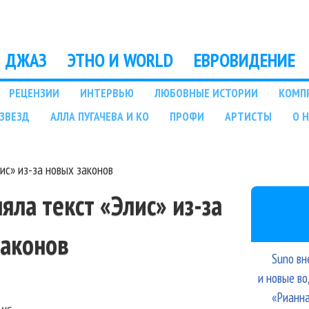
Перейти к основному
содержанию
ДЖАЗ
ЭТНО И WORLD
ЕВРОВИДЕНИЕ
РЕЦЕНЗИИ
ИНТЕРВЬЮ
ЛЮБОВНЫЕ ИСТОРИИ
КОМП
ЗВЕЗД
АЛЛА ПУГАЧЕВА И КО
ПРОФИ
АРТИСТЫ
О 
ис» из-за новых законов
ла текст «Элис» из-за
законов
Suno вн
и новые в
«Рианна