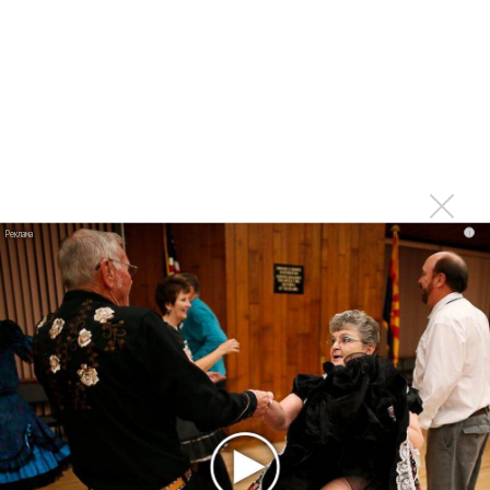
На концерте Metallica женщина родила
Metallica пожертвовала еще полмиллиона долларов на
помощь беженцам
Metallica собрала на благотворительном стриме 1,3 млн
долларов
Новую гадюку назвали в честь лидера группы
Metallica
i
Последнее
Kara Kross обнимает каждый «Новый день»
Продолжение фильма «Майкл» начнут снимать уже в
этом году
Басист Mötley Crüe признал использование плейбэка