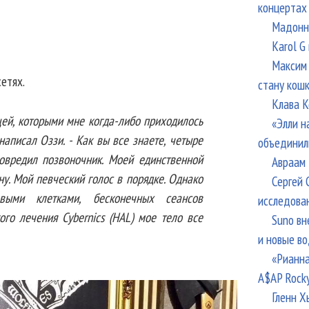
концертах
Мадонна
Karol G
Максим 
етях.
стану кош
Клава К
щей, которыми мне когда-либо приходилось
«Элли н
аписал Оззи. - Как вы все знаете, четыре
объединил
повредил позвоночник. Моей единственной
Авраам 
ну. Мой певческий голос в порядке. Однако
Сергей 
выми клетками, бесконечных сеансов
исследова
го лечения Cybernics (HAL) мое тело все
Suno вн
и новые в
«Рианна
A$AP Rock
Гленн Х