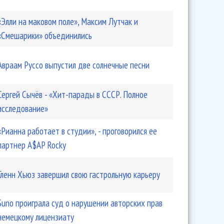
«Элли на маковом поле», Максим Лутчак и
«Смешарики» объединились
Авраам Руссо выпустил две солнечные песни
Сергей Сычёв - «Хит-парады в СССР. Полное
исследование»
«Рианна работает в студии», - проговорился ее
партнер A$AP Rocky
Гленн Хьюз завершил свою гастрольную карьеру
Suno проиграла суд о нарушении авторских прав
немецкому лицензиату