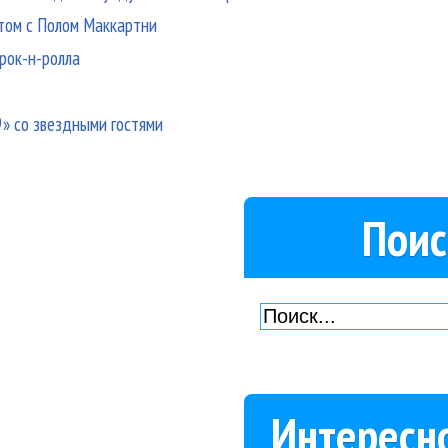
этом с Полом Маккартни
 рок-н-ролла
9» со звездными гостями
Поис
Интересн