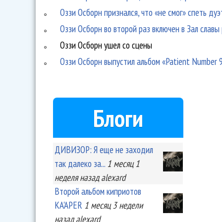
Оззи Осборн признался, что «не смог» спеть ду
Оззи Осборн во второй раз включен в Зал славы
Оззи Осборн ушел со сцены
Оззи Осборн выпустил альбом «Patient Number 
Блоги
ДИВИЗОР: Я еще не заходил
так далеко за...
1 месяц 1
неделя
назад
alexard
Второй альбом киприотов
KA'APER
1 месяц 3 недели
назад
alexard