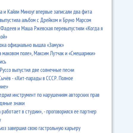
 и Кайли Миноуг впервые записали два фита
 выпустила альбом с Дрейком и Бруно Марсом
Фадеев и Маша Ржевская перевыпустили «Когда я
кой»
ока официально вышла «Замуж»
а маковом поле», Максим Лутчак и «Смешарики»
ись
Руссо выпустил две солнечные песни
Сычёв - «Хит-парады в СССР. Полное
ние»
едрил инструмент по нарушениям авторских прав
одяные знаки
 работает в студии», - проговорился ее партнер
y
ьюз завершил свою гастрольную карьеру