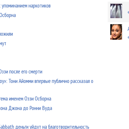
с упоминанием наркотиков
 Осборна
ложили
мут
Оззи после его смерти
оу»: Тони Айомми впервые публично рассказал о
гема именем Оззи Осборна
лтона Джона до Ронни Вуда
abbath деньги уйдут на благотворительность