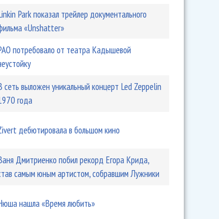
Linkin Park показал трейлер документального
фильма «Unshatter»
РАО потребовало от театра Кадышевой
неустойку
В сеть выложен уникальный концерт Led Zeppelin
1970 года
Zivert дебютировала в большом кино
Ваня Дмитриенко побил рекорд Егора Крида,
став самым юным артистом, собравшим Лужники
Нюша нашла «Время любить»