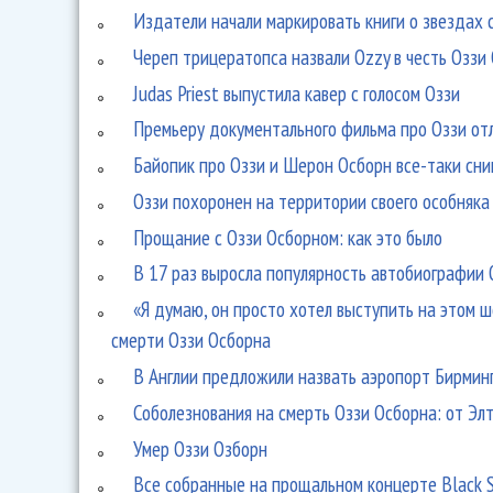
Издатели начали маркировать книги о звездах 
Череп трицератопса назвали Ozzy в честь Оззи
Judas Priest выпустила кавер с голосом Оззи
Премьеру документального фильма про Оззи от
Байопик про Оззи и Шерон Осборн все-таки сни
Оззи похоронен на территории своего особняка
Прощание с Оззи Осборном: как это было
В 17 раз выросла популярность автобиографии 
«Я думаю, он просто хотел выступить на этом ш
смерти Оззи Осборна
В Англии предложили назвать аэропорт Бирмин
Соболезнования на смерть Оззи Осборна: от Э
Умер Оззи Озборн
Все собранные на прощальном концерте Black S