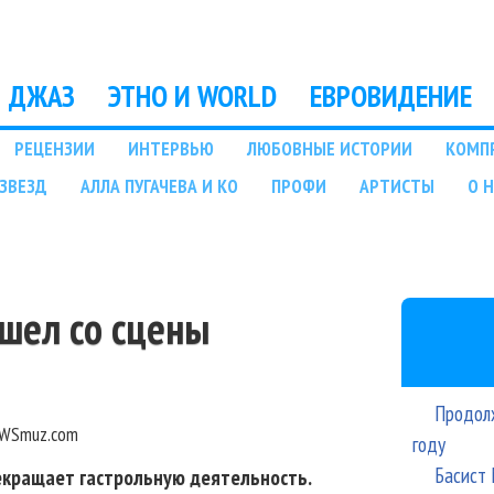
Перейти к основному
содержанию
ДЖАЗ
ЭТНО И WORLD
ЕВРОВИДЕНИЕ
РЕЦЕНЗИИ
ИНТЕРВЬЮ
ЛЮБОВНЫЕ ИСТОРИИ
КОМП
ЗВЕЗД
АЛЛА ПУГАЧЕВА И КО
ПРОФИ
АРТИСТЫ
О 
ушел со сцены
Продолж
WSmuz.com
году
Басист 
рекращает гастрольную деятельность.