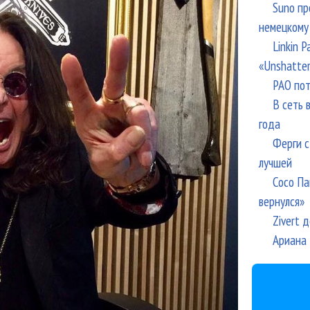
Suno пр
немецкому
Linkin 
«Unshatte
РАО пот
В сеть 
года
Ферги с
лучшей
Сосо Па
вернулся»
Zivert 
Ариана 