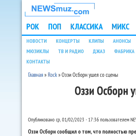
НОВОСТИ
МУЗЫКИ И
РОК
ПОП
КЛАССИКА
МИКС
Main menu
ШОУ БИЗНЕСА
НОВОСТИ
КОНЦЕРТЫ
КЛИПЫ
АНОНСЫ
Подразделы
МЮЗИКЛЫ
ТВ И РАДИО
ДЖАЗ
ФАБРИКА 
NEWSMUZ.COM
КОНТАКТЫ
Главная
»
Rock
»
Оззи Осборн ушел со сцены
Вы здесь
Оззи Осборн 
Опубликовано
ср, 01/02/2023 - 17:36
пользователем
NE
Оззи Осборн сообщил о том, что полностью п