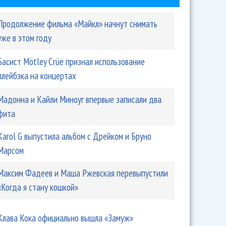
Продолжение фильма «Майкл» начнут снимать
уже в этом году
Басист Mötley Crüe признал использование
плейбэка на концертах
Мадонна и Кайли Миноуг впервые записали два
фита
Karol G выпустила альбом с Дрейком и Бруно
Марсом
Максим Фадеев и Маша Ржевская перевыпустили
«Когда я стану кошкой»
Клава Кока официально вышла «Замуж»