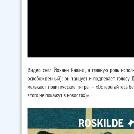
Видео снял Йоханн Рашид, а главную роль исполни
освобожденный): он танцует и подпевает голосу Д
мелькают политические титры — «Остерегайтесь бес
этого не покажут в новостях)».