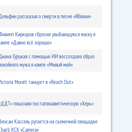
Дельфин рассказал о смерти в песне «Яблоки»
Филипп Киркоров сбросил улыбающуюся маску в
клипе «Давно всё хорошо»
Диана Гурцкая с помощью ИИ воссоздала образ
покойного мужа в клипе «Милый мой»
Victoria Monét танцует в «Reach Out»
«ДДТ» показали постапокалиптическую «Херь»
Венсан Кассель ругается на съемочной площадке
Charli XCX «Camera»