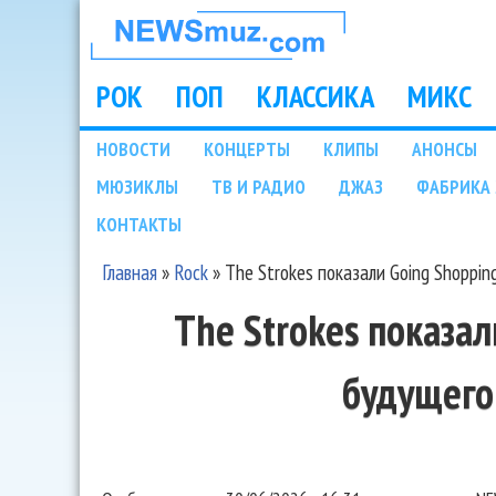
НОВОСТИ
МУЗЫКИ И
РОК
ПОП
КЛАССИКА
МИКС
Main menu
ШОУ БИЗНЕСА
НОВОСТИ
КОНЦЕРТЫ
КЛИПЫ
АНОНСЫ
Подразделы
МЮЗИКЛЫ
ТВ И РАДИО
ДЖАЗ
ФАБРИКА 
NEWSMUZ.COM
КОНТАКТЫ
Главная
»
Rock
»
The Strokes показали Going Shoppin
Вы здесь
The Strokes показал
будущего