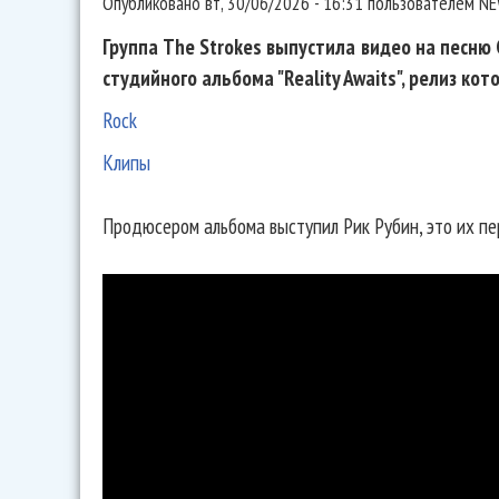
Опубликовано
вт, 30/06/2026 - 16:31
пользователем
NE
Группа The Strokes выпустила видео на песню G
студийного альбома "Reality Awaits", релиз ко
Rock
Клипы
Продюсером альбома выступил Рик Рубин, это их п