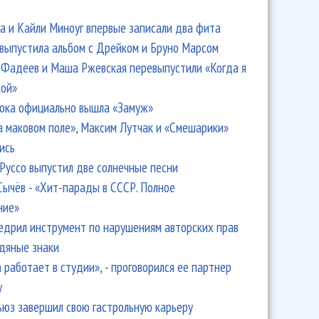
 и Кайли Миноуг впервые записали два фита
 выпустила альбом с Дрейком и Бруно Марсом
Фадеев и Маша Ржевская перевыпустили «Когда я
кой»
ока официально вышла «Замуж»
а маковом поле», Максим Лутчак и «Смешарики»
ись
Руссо выпустил две солнечные песни
Сычёв - «Хит-парады в СССР. Полное
ние»
едрил инструмент по нарушениям авторских прав
одяные знаки
 работает в студии», - проговорился ее партнер
y
ьюз завершил свою гастрольную карьеру