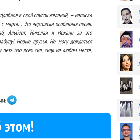
подобное в свой список желаний, — написал
ts с марта… Это чертовски особенная песня,
аб, Альберт, Николай и Йоханн за это
забуду! Новые друзья. Не могу дождаться
у петь изо всех сил, сидя на любом месте,
ЫМ:
 этом!