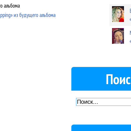
го альбома
opping» из будущего альбома
Поис