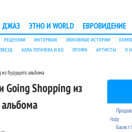
Перейти к основному
содержанию
ДЖАЗ
ЭТНО И WORLD
ЕВРОВИДЕНИЕ
РЕЦЕНЗИИ
ИНТЕРВЬЮ
ЛЮБОВНЫЕ ИСТОРИИ
КОМП
ЗВЕЗД
АЛЛА ПУГАЧЕВА И КО
ПРОФИ
АРТИСТЫ
О 
g из будущего альбома
и Going Shopping из
 альбома
Продолж
году
Басист 