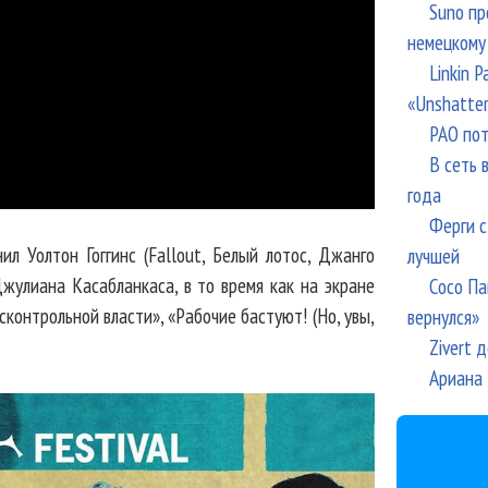
Suno пр
немецкому
Linkin 
«Unshatte
РАО пот
В сеть 
года
Ферги с
л Уолтон Гоггинс (Fallout, Белый лотос, Джанго
лучшей
жулиана Касабланкаса, в то время как на экране
Сосо Па
контрольной власти», «Рабочие бастуют! (Но, увы,
вернулся»
Zivert 
Ариана 