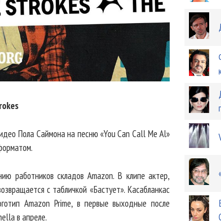
rokes
идео Пола Саймона на песню «You Can Call Me Al»
форматом.
нию работников складов Amazon. В клипе актер,
возвращается с табличкой «Бастует». Касабланкас
оготип Amazon Prime, в первые выходные после
ella в апреле.