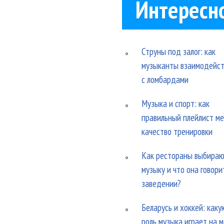
Интересн
Струны под залог: как
музыканты взаимодейс
с ломбардами
Музыка и спорт: как
правильный плейлист м
качество тренировки
Как рестораны выбира
музыку и что она говори
заведении?
Беларусь и хоккей: каку
роль музыка играет на 