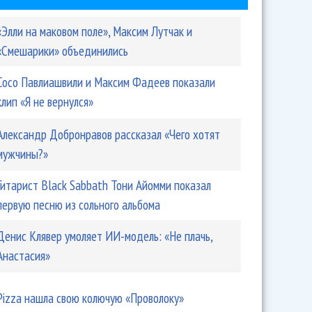
«Элли на маковом поле», Максим Лутчак и
«Смешарики» объединились
Сосо Павлиашвили и Максим Фадеев показали
клип «Я не вернулся»
Александр Добронравов рассказал «Чего хотят
мужчины?»
Гитарист Black Sabbath Тони Айомми показал
первую песню из сольного альбома
Денис Клявер умоляет ИИ-модель: «Не плачь,
Анастасия»
Pizza нашла свою колючую «Проволоку»