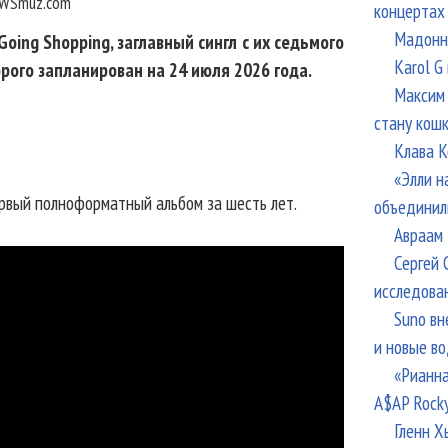
WSmuz.com
концертах
Мадонна
oing Shopping, заглавный сингл с их седьмого
Karol G
торого запланирован на 24 июля 2026 года.
Максим 
стану кош
Клава К
«Элли н
ервый полноформатный альбом за шесть лет.
объединил
Авраам 
Сергей 
исследова
Suno вн
и новые в
«Рианна
A$AP Rock
Гленн Х