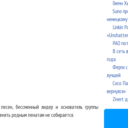
Гленн Х
Suno пр
немецкому
Linkin 
«Unshatte
РАО пот
В сеть 
года
Ферги с
лучшей
Сосо Па
вернулся»
Zivert 
р песен, бессменный лидер и основатель группы
енять родным пенатам не собирается.