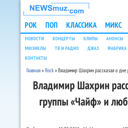
НОВОСТИ
МУЗЫКИ И
РОК
ПОП
КЛАССИКА
МИКС
Main menu
ШОУ БИЗНЕСА
НОВОСТИ
КОНЦЕРТЫ
КЛИПЫ
АНОНСЫ
Подразделы
МЮЗИКЛЫ
ТВ И РАДИО
ДЖАЗ
ФАБРИКА 
NEWSMUZ.COM
КОНТАКТЫ
Главная
»
Rock
»
Владимир Шахрин рассказал о дне 
Вы здесь
Владимир Шахрин расс
группы «Чайф» и лю