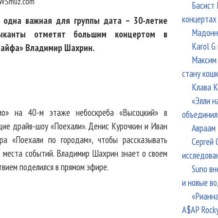
WSmuz.com
Басист 
концертах
е одна важная для группы дата – 30-летие
Мадонна
ыканты отметят большим концертом в
Karol G
Чайфа» Владимир Шахрин.
Максим 
стану кош
Клава К
«Элли н
ио» на 40-м этаже небоскреба «Высоцкий» в
объединил
щие драйв-шоу «Поехали». Денис Курочкин и Иван
Авраам 
ра «Поехали по городам», чтобы рассказывать
Сергей 
с места событий. Владимир Шахрин знает о своем
исследова
твием поделился в прямом эфире.
Suno вн
и новые в
«Рианна
A$AP Rock