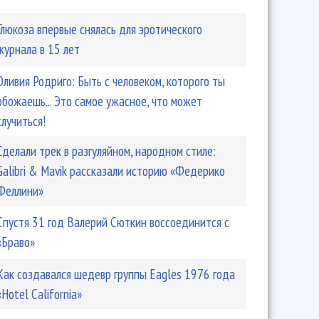
Глюкоза впервые снялась для эротического
журнала в 15 лет
Оливия Родриго: Быть ​​с человеком, которого ты
обожаешь... Это самое ужасное, что может
случиться!
Сделали трек в разгуляйном, народном стиле:
Galibri & Mavik рассказали историю «Федерико
Феллини»
Спустя 31 год Валерий Сюткин воссоединится с
«Браво»
Как создавался шедевр группы Eagles 1976 года
«Hotel California»