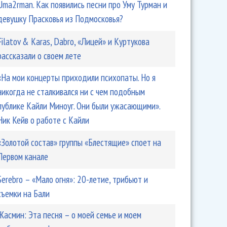
Uma2rman. Как появились песни про Уму Турман и
девушку Прасковья из Подмосковья?
Filatov & Karas, Dabro, «Лицей» и Куртукова
рассказали о своем лете
«На мои концерты приходили психопаты. Но я
никогда не сталкивался ни с чем подобным
публике Кайли Миноуг. Они были ужасающими».
Ник Кейв о работе с Кайли
«Золотой состав» группы «Блестящие» споет на
Первом канале
Serebro – «Мало огня»: 20-летие, трибьют и
съемки на Бали
Жасмин: Эта песня – о моей семье и моем