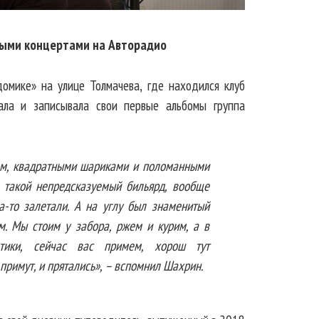
выми концертами на Авторадио
омике» на улице Толмачева, где находился клуб
вала и записывала свои первые альбомы группа
ом, квадратными шариками и поломанными
 такой непредсказуемый бильярд, вообще
а-то залетали. А на углу был знаменитый
м. Мы стоим у забора, ржем и курим, а в
атики, сейчас вас примем, хорош тут
примут, и прятались», – вспомнил Шахрин.