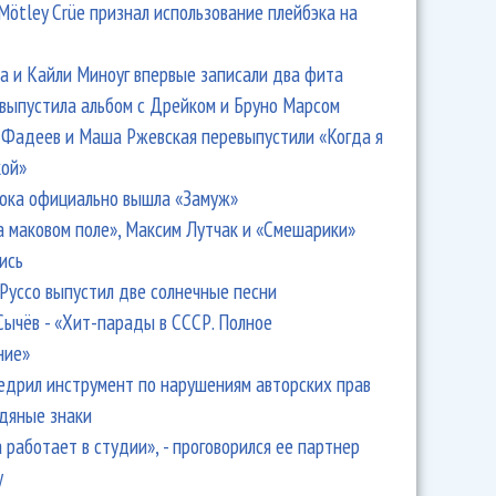
Mötley Crüe признал использование плейбэка на
 и Кайли Миноуг впервые записали два фита
 выпустила альбом с Дрейком и Бруно Марсом
Фадеев и Маша Ржевская перевыпустили «Когда я
кой»
ока официально вышла «Замуж»
а маковом поле», Максим Лутчак и «Смешарики»
ись
Руссо выпустил две солнечные песни
Сычёв - «Хит-парады в СССР. Полное
ние»
едрил инструмент по нарушениям авторских прав
одяные знаки
 работает в студии», - проговорился ее партнер
y