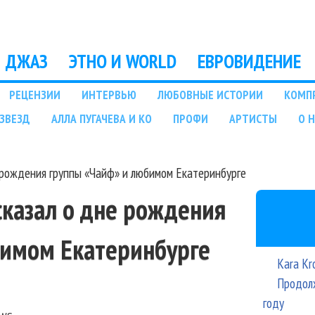
Перейти к основному
содержанию
ДЖАЗ
ЭТНО И WORLD
ЕВРОВИДЕНИЕ
РЕЦЕНЗИИ
ИНТЕРВЬЮ
ЛЮБОВНЫЕ ИСТОРИИ
КОМП
ЗВЕЗД
АЛЛА ПУГАЧЕВА И КО
ПРОФИ
АРТИСТЫ
О 
рождения группы «Чайф» и любимом Екатеринбурге
казал о дне рождения
бимом Екатеринбурге
Kara Kr
Продолж
году