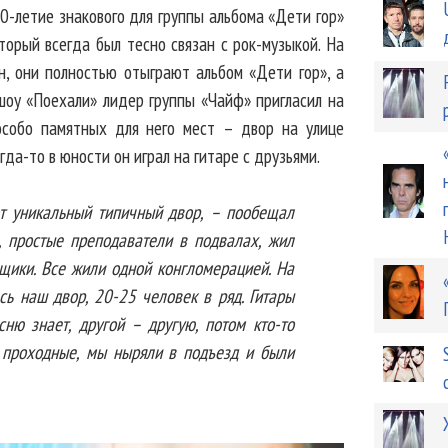
0-летие знакового для группы альбома «Дети гор»
орый всегда был тесно связан с рок-музыкой. На
н, они полностью отыграют альбом «Дети гор», а
шоу «Поехали» лидер группы «Чайф» пригласил на
особо памятных для него мест – двор на улице
да-то в юности он играл на гитаре с друзьями.
от уникальный типичный двор, – пообещал
 простые преподаватели в подвалах, жил
щики. Все жили одной конгломерацией. На
сь наш двор, 20-25 человек в ряд. Гитары
сню знает, другой – другую, потом кто-то
 проходные, мы ныряли в подъезд и были