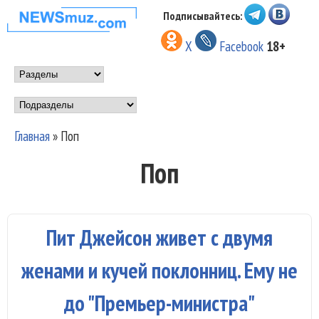
Перейти к основному
Подписывайтесь:
НОВОСТИ
содержанию
X
Facebook
18+
МУЗЫКИ И
Main menu
ШОУ БИЗНЕСА
Подразделы
NEWSMUZ.COM
Главная
»
Поп
Вы здесь
Поп
Пит Джейсон живет с двумя
женами и кучей поклонниц. Ему не
до "Премьер-министра"