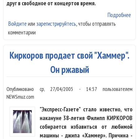
друг в свободное от концертов время.
Подробнее
о С
Войдите
или
зарегистрируйтесь
, чтобы отправлять
про
комментарии
луч
кач
Под
Киркоров продает свой "Хаммер".
Он ржавый
Опубликовано
ср, 27/04/2005 - 14:57
пользователем
NEWSmuz.com
"Экспресс-Газете" стало известно, что
накануне 38-летия Филипп КИРКОРОВ
собирается избавиться от любимой
машины - джипа «Хаммер». Причина -