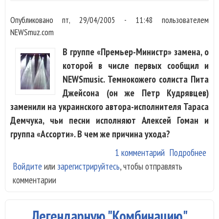
Опубликовано
пт, 29/04/2005 - 11:48
пользователем
NEWSmuz.com
В группе «Премьер-Министр» замена, о
которой в числе первых сообщил и
NEWSmusic. Темнокожего солиста Пита
Джейсона (он же Петр Кудрявцев)
заменили на украинского автора-исполнителя Тараса
Демчука, чьи песни исполняют Алексей Гоман и
группа «Ассорти». В чем же причина ухода?
1 комментарий
Подробнее
о П
Войдите
или
зарегистрируйтесь
, чтобы отправлять
Дж
комментарии
жив
дву
жен
Легендарную "Комбинацию"