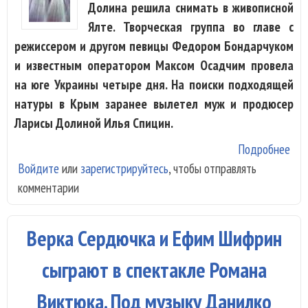
Долина решила снимать в живописной
Ялте. Творческая группа во главе с
режиссером и другом певицы Федором Бондарчуком
и известным оператором Максом Осадчим провела
на юге Украины четыре дня. На поиски подходящей
натуры в Крым заранее вылетел муж и продюсер
Ларисы Долиной Илья Спицин.
Подробнее
о Р
Войдите
или
зарегистрируйтесь
, чтобы отправлять
кли
комментарии
Лар
Дол
раз
Верка Сердючка и Ефим Шифрин
пар
и
сыграют в спектакле Романа
пор
Виктюка. Под музыку Данилко
пла