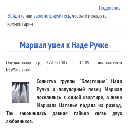
Подробнее
о
Войдите
или
зарегистрируйтесь
, чтобы отправлять
Дом
комментарии
Дж
и Р
Мас
Маршал ушел к Наде Ручке
-
жен
Опубликовано
ср, 27/04/2005 - 15:09
пользователем
NEWSmuz.com
Солистка группы "Блестящие" Надя
Ручка и популярный певец Маршал
поселились в одной квартире, а жена
Маршала Наталья подала на развод.
Так закончилась давняя тайняя связь двух
любовников.