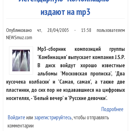
куч
пок
издают на mp3
Ему
"Пр
Опубликовано
чт, 28/04/2005 - 15:58
пользователем
мин
NEWSmuz.com
Mp3-сборник композиций группы
'Комбинация' выпускает компания J.S.P.
В диск войдут хорошо известные
альбомы 'Московская прописка', 'Два
кусочека колбаски' и 'Самая, самая', а также две
пластинки, до сих пор не издававшиеся на цифровых
носителях, - 'Белый вечер' и 'Русские девочки'.
Подробнее
о
Войдите
или
зарегистрируйтесь
, чтобы отправлять
Лег
комментарии
"Ко