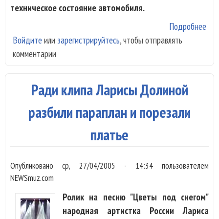
техническое состояние автомобиля.
Подробнее
о
Войдите
или
зарегистрируйтесь
, чтобы отправлять
Кир
комментарии
про
сво
"Ха
Ради клипа Ларисы Долиной
Он
рж
разбили параплан и порезали
платье
Опубликовано
ср, 27/04/2005 - 14:34
пользователем
NEWSmuz.com
Ролик на песню "Цветы под снегом"
народная артистка России Лариса