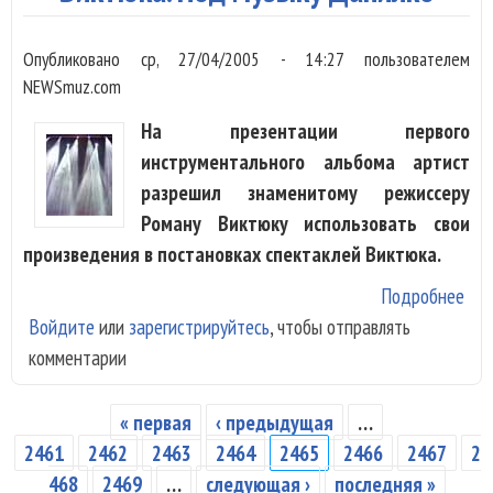
Опубликовано
ср, 27/04/2005 - 14:27
пользователем
NEWSmuz.com
На презентации первого
инструментального альбома артист
разрешил знаменитому режиссеру
Роману Виктюку использовать свои
произведения в постановках спектаклей Виктюка.
Подробнее
о В
Войдите
или
зарегистрируйтесь
, чтобы отправлять
Сер
комментарии
и Е
Ши
сыг
« первая
‹ предыдущая
…
Страницы
спе
2461
2462
2463
2464
2465
2466
2467
2
Ром
468
2469
…
следующая ›
последняя »