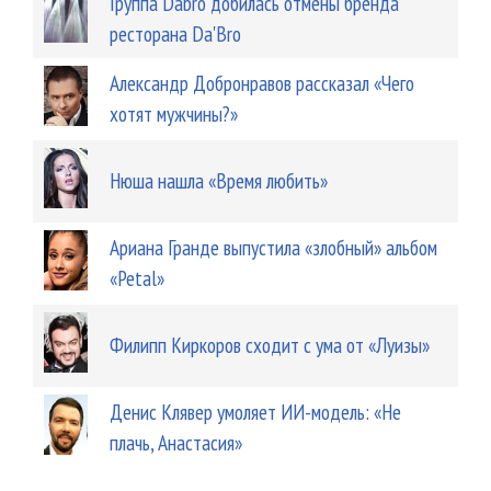
Группа Dabro добилась отмены бренда
ресторана Da'Bro
Александр Добронравов рассказал «Чего
хотят мужчины?»
Нюша нашла «Время любить»
Ариана Гранде выпустила «злобный» альбом
«Petal»
Филипп Киркоров сходит с ума от «Луизы»
Денис Клявер умоляет ИИ-модель: «Не
плачь, Анастасия»