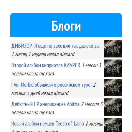
Блоги
ДИВИЗОР: Я еще не заходил так далеко за...
1 месяц 1 неделя
назад
alexard
Второй альбом киприотов KA'APER
1 месяц 3
недели
назад
alexard
I Am Morbid объявили о российском туре!
2
месяца 5 дней
назад
alexard
Дебютный EP американцев Abitha
2 месяца 3
недели
назад
alexard
Новый альбом немцев Teeth of Lamb
2 месяца
3 недели
назад
alexard