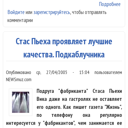
Подробнее
о
Войдите
или
зарегистрируйтесь
, чтобы отправлять
Ма
комментарии
уше
На
Руч
Стас Пьеха проявляет лучшие
качества. Подкаблучника
Опубликовано
ср, 27/04/2005 - 15:04
пользователем
NEWSmuz.com
Подруга "фабриканта" Стаса Пьехи
Вика даже на гастролях не оставляет
его одного. Как пишет газета "Жизнь",
по телефону она регулярно
интересуется у "фабрикантов", чем занимается ее