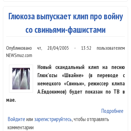
изд
mp
Глюкоза выпускает клип про войну
со свиньями-фашистами
Опубликовано
чт, 28/04/2005 - 13:52
пользователем
NEWSmuz.com
Новый скандальный клип на песню
Глюк’оzы «Швайне» (в переводе с
немецкого «Свиньи», режиссер клипа
А.Евдокимов) будет показан по ТВ в
мае.
Подробнее
о Г
Войдите
или
зарегистрируйтесь
, чтобы отправлять
вып
комментарии
кли