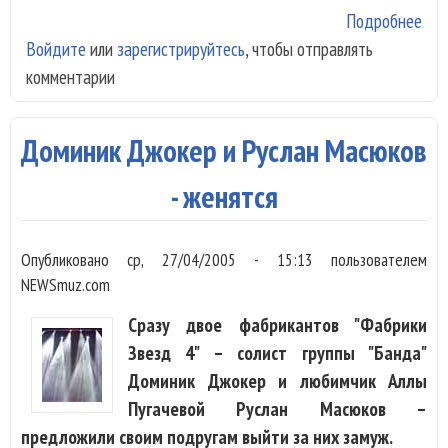
Подробнее
о И
Войдите
или
зарегистрируйтесь
, чтобы отправлять
Куд
комментарии
люб
пож
Он
Доминик Джокер и Руслан Масюков
ще
- женятся
Опубликовано
ср, 27/04/2005 - 15:13
пользователем
NEWSmuz.com
Сразу двое фабрикантов "Фабрики
Звезд 4" – солист группы "Банда"
Доминик Джокер и любимчик Аллы
Пугачевой Руслан Масюков –
предложили своим подругам выйти за них замуж.