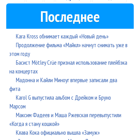
Вик
Последнее
По
муз
Дан
Kara Kross обнимает каждый «Новый день»
Продолжение фильма «Майкл» начнут снимать уже в
этом году
Басист Mötley Crüe признал использование плейбэка
на концертах
Мадонна и Кайли Миноуг впервые записали два
фита
Karol G выпустила альбом с Дрейком и Бруно
Марсом
Максим Фадеев и Маша Ржевская перевыпустили
«Когда я стану кошкой»
Клава Кока официально вышла «Замуж»