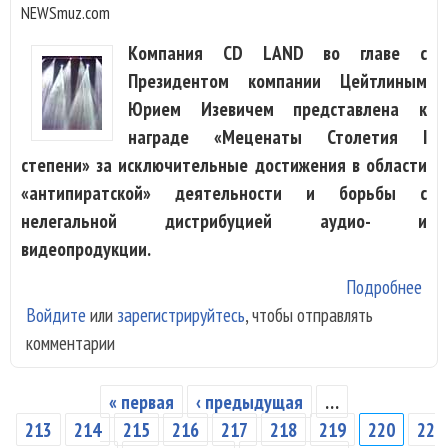
NEWSmuz.com
Компания CD LAND во главе с
Президентом компании Цейтлиным
Юрием Изевичем представлена к
награде «Меценаты Столетия I
степени» за исключительные достижения в области
«антипиратской» деятельности и борьбы с
нелегальной дистрибуцией аудио- и
видеопродукции.
Подробнее
о C
Войдите
или
зарегистрируйтесь
, чтобы отправлять
пре
комментарии
наг
"Ме
Сто
« первая
‹ предыдущая
…
Страницы
иск
213
214
215
216
217
218
219
220
22