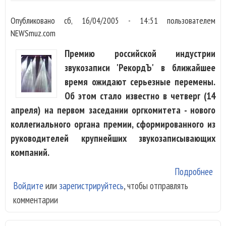
Опубликовано
сб, 16/04/2005 - 14:51
пользователем
NEWSmuz.com
Премию российской индустрии
звукозаписи 'РекордЪ' в ближайшее
время ожидают серьезные перемены.
Об этом стало известно в четверг (14
апреля) на первом заседании оргкомитета - нового
коллегиального органа премии, сформированного из
руководителей крупнейших звукозаписывающих
компаний.
Подробнее
о В
Войдите
или
зарегистрируйтесь
, чтобы отправлять
"Ре
комментарии
поя
наб