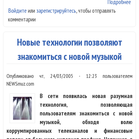
Подробнее
о Г
Войдите
или
зарегистрируйтесь
, чтобы отправлять
объ
комментарии
уль
фон
и н
Новые технологии позволяют
знакомиться с новой музыкой
Опубликовано
чт, 24/03/2005 - 12:23
пользователем
NEWSmuz.com
В сети появилась новая разумная
технология, позволяющая
пользователям знакомиться с новой
музыкой, обходя волю
коррумпированных телеканалов и финансовые