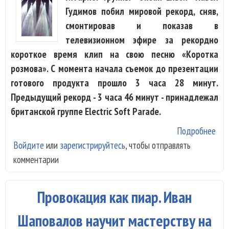
Гудимов побил мировой рекорд, сняв,
смонтировав и показав в
телевизионном эфире за рекордно
короткое время клип на свою песню «Коротка
розмова». С момента начала съемок до презентации
готового продукта прошло 3 часа 28 минут.
Предыдущий рекорд - 3 часа 46 минут - принадлежал
британской группе Electric Soft Parade.
Подробнее
о Г
Войдите
или
зарегистрируйтесь
, чтобы отправлять
«Ок
комментарии
Ель
все
по
Провокация как пиар. Иван
про
кли
Шаповалов научит мастерству на