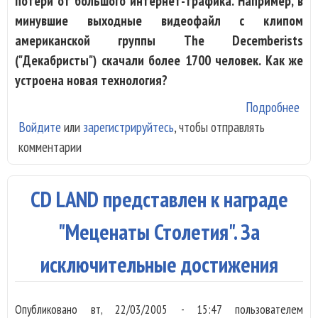
потери от большого интернет-трафика. Например, в
минувшие выходные видеофайл с клипом
американской группы The Decemberists
("Декабристы") скачали более 1700 человек. Как же
устроена новая технология?
Подробнее
о Н
Войдите
или
зарегистрируйтесь
, чтобы отправлять
тех
комментарии
поз
зна
с н
CD LAND представлен к награде
муз
"Меценаты Столетия". За
исключительные достижения
Опубликовано
вт, 22/03/2005 - 15:47
пользователем