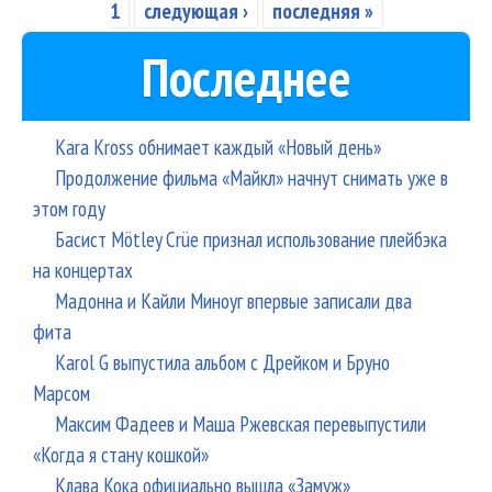
дос
1
следующая ›
последняя »
Последнее
Kara Kross обнимает каждый «Новый день»
Продолжение фильма «Майкл» начнут снимать уже в
этом году
Басист Mötley Crüe признал использование плейбэка
на концертах
Мадонна и Кайли Миноуг впервые записали два
фита
Karol G выпустила альбом с Дрейком и Бруно
Марсом
Максим Фадеев и Маша Ржевская перевыпустили
«Когда я стану кошкой»
Клава Кока официально вышла «Замуж»