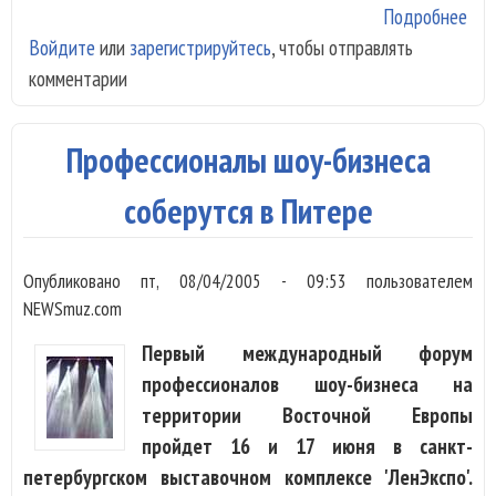
Подробнее
о И
Войдите
или
зарегистрируйтесь
, чтобы отправлять
Мат
комментарии
пус
сво
биз
Профессионалы шоу-бизнеса
Пер
кан
соберутся в Питере
Опубликовано
пт, 08/04/2005 - 09:53
пользователем
NEWSmuz.com
Первый международный форум
профессионалов шоу-бизнеса на
территории Восточной Европы
пройдет 16 и 17 июня в санкт-
петербургском выставочном комплексе 'ЛенЭкспо'.