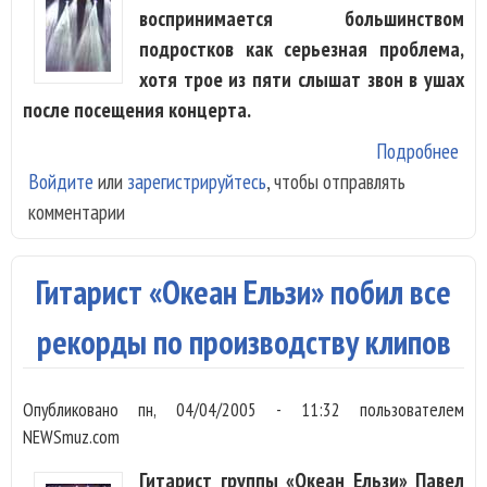
воспринимается большинством
подростков как серьезная проблема,
хотя трое из пяти слышат звон в ушах
после посещения концерта.
Подробнее
о
Войдите
или
зарегистрируйтесь
, чтобы отправлять
Под
комментарии
не 
гро
муз
Гитарист «Океан Ельзи» побил все
Нап
рекорды по производству клипов
Опубликовано
пн, 04/04/2005 - 11:32
пользователем
NEWSmuz.com
Гитарист группы «Океан Ельзи» Павел