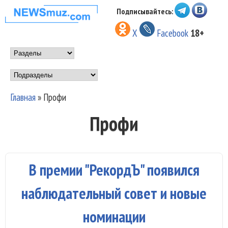
Перейти к основному
Подписывайтесь:
НОВОСТИ
содержанию
X
Facebook
18+
МУЗЫКИ И
Main menu
ШОУ БИЗНЕСА
Подразделы
NEWSMUZ.COM
Главная
»
Профи
Вы здесь
Профи
В премии "РекордЪ" появился
наблюдательный совет и новые
номинации