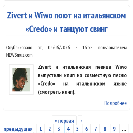
по
са
Zivert и Wiwo поют на итальянском
бо
«Ni
«Credo» и танцуют свинг
Su
с
Опубликовано
пт, 05/06/2026 - 16:58
пользователем
ро
NEWSmuz.com
съ
Zivert и итальянская певица Wiwo
бр
выпустили клип на совместную песню
«Credo» на итальянском языке
(смотреть клип).
Подробнее
о Z
Wi
на
« первая
‹
Страницы
ит
предыдущая
1
2
3
4
5
6
7
8
9
…