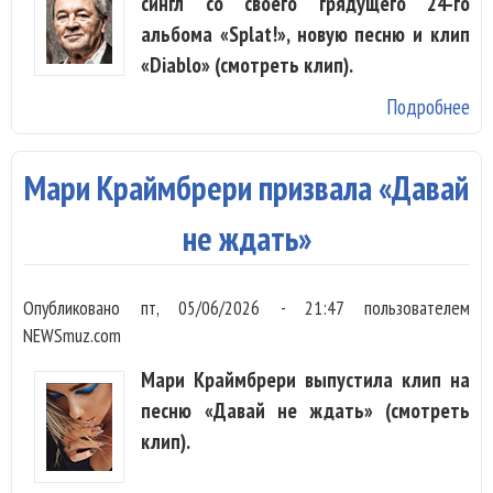
сингл со своего грядущего 24-го
альбома «Splat!», новую песню и клип
«Diablo» (смотреть клип).
Подробнее
о 
Pur
по
Мари Краймбрери призвала «Давай
«D
не ждать»
Опубликовано
пт, 05/06/2026 - 21:47
пользователем
NEWSmuz.com
Мари Краймбрери выпустила клип на
песню «Давай не ждать» (смотреть
клип).