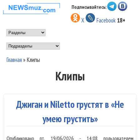
Перейти к основному
Подписывайтесь:
НОВОСТИ
содержанию
X
Facebook
18+
МУЗЫКИ И
Main menu
ШОУ БИЗНЕСА
Подразделы
NEWSMUZ.COM
Главная
»
Клипы
Вы здесь
Клипы
Джиган и Niletto грустят в «Не
умею грустить»
Опубликовано
пт, 19/06/2026 - 14:08
пользователем