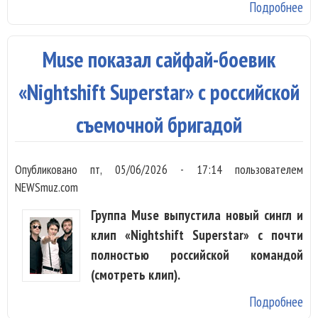
Подробнее
о 
Кр
пр
Muse показал сайфай-боевик
«Д
жд
«Nightshift Superstar» с российской
съемочной бригадой
Опубликовано
пт, 05/06/2026 - 17:14
пользователем
NEWSmuz.com
Группа Muse выпустила новый сингл и
клип «Nightshift Superstar» с почти
полностью российской командой
(смотреть клип).
Подробнее
о 