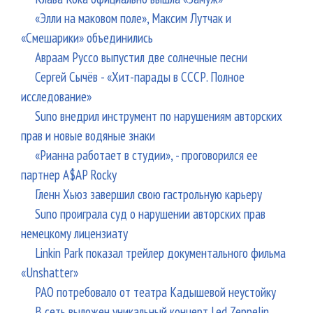
«Элли на маковом поле», Максим Лутчак и
«Смешарики» объединились
Авраам Руссо выпустил две солнечные песни
Сергей Сычёв - «Хит-парады в СССР. Полное
исследование»
Suno внедрил инструмент по нарушениям авторских
прав и новые водяные знаки
«Рианна работает в студии», - проговорился ее
партнер A$AP Rocky
Гленн Хьюз завершил свою гастрольную карьеру
Suno проиграла суд о нарушении авторских прав
немецкому лицензиату
Linkin Park показал трейлер документального фильма
«Unshatter»
РАО потребовало от театра Кадышевой неустойку
В сеть выложен уникальный концерт Led Zeppelin