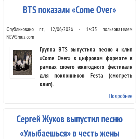
«C’
BTS показали «Come Over»
le 
вс
Опубликовано
пт, 12/06/2026 - 14:33
пользователем
с
NEWSmuz.com
дв
из
Группа BTS выпустила песню и клип
го
«Come Over» в цифровом формате в
рамках своего ежегодного фестиваля
для поклонников Festa (смотреть
клип).
Подробнее
о 
по
«C
Сергей Жуков выпустил песню
Ov
«Улыбаешься» в честь жены