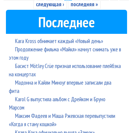
«C
следующая ›
последняя »
та
Последнее
сви
Kara Kross обнимает каждый «Новый день»
Продолжение фильма «Майкл» начнут снимать уже в
этом году
Басист Mötley Crüe признал использование плейбэка
на концертах
Мадонна и Кайли Миноуг впервые записали два
фита
Karol G выпустила альбом с Дрейком и Бруно
Марсом
Максим Фадеев и Маша Ржевская перевыпустили
«Когда я стану кошкой»
Клава Кока официально вышла «Замуж»