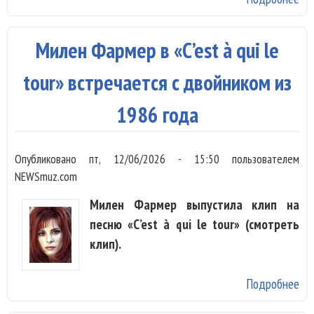
и 
Ка
Милен Фармер в «C’est à qui le
ле
кл
tour» встречается с двойником из
«Br
1986 года
Lo
Опубликовано
пт, 12/06/2026 - 15:50
пользователем
NEWSmuz.com
Милен Фармер выпустила клип на
песню «C’est à qui le tour» (смотреть
клип).
Подробнее
о 
Фа