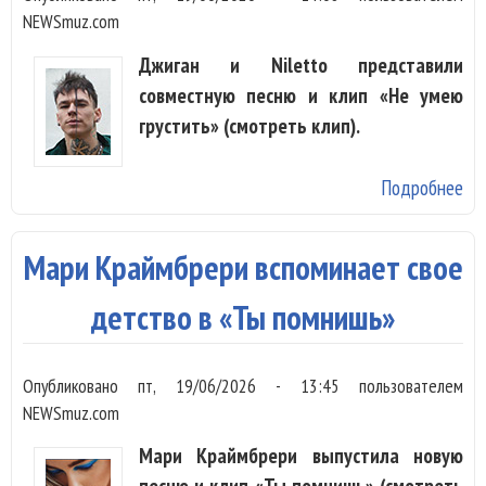
NEWSmuz.com
Джиган и Niletto представили
совместную песню и клип «Не умею
грустить» (смотреть клип).
Подробнее
о 
и N
гру
Мари Краймбрери вспоминает свое
«Н
гр
детство в «Ты помнишь»
Опубликовано
пт, 19/06/2026 - 13:45
пользователем
NEWSmuz.com
Мари Краймбрери выпустила новую
песню и клип «Ты помнишь» (смотреть