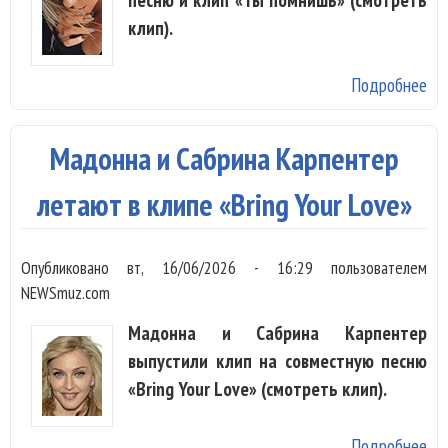
клип).
Подробнее
о 
Кр
вс
Мадонна и Сабрина Карпентер
св
де
летают в клипе «Bring Your Love»
«Т
по
Опубликовано
вт, 16/06/2026 - 16:29
пользователем
NEWSmuz.com
Мадонна и Сабрина Карпентер
выпустили клип на совместную песню
«Bring Your Love» (смотреть клип).
Подробнее
о 