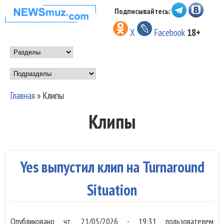
Перейти к основному
Подписывайтесь:
НОВОСТИ
содержанию
X
Facebook
18+
МУЗЫКИ И
Main menu
ШОУ БИЗНЕСА
Подразделы
NEWSMUZ.COM
Главная
»
Клипы
Вы здесь
Клипы
Yes выпустил клип на Turnaround
Situation
Опубликовано
чт, 21/05/2026 - 19:31
пользователем