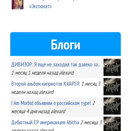
«Экспонат»
Блоги
ДИВИЗОР: Я еще не заходил так далеко за...
1 месяц 1 неделя
назад
alexard
Второй альбом киприотов KA'APER
1 месяц 3
недели
назад
alexard
I Am Morbid объявили о российском туре!
2
месяца 4 дня
назад
alexard
Дебютный EP американцев Abitha
2 месяца 3
недели
назад
alexard