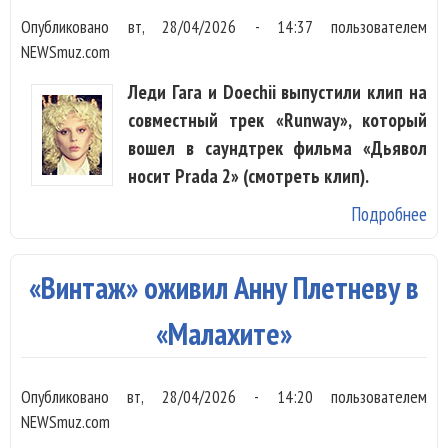
Опубликовано
вт, 28/04/2026 - 14:37
пользователем
NEWSmuz.com
Леди Гага и Doechii выпустили клип на
совместный трек «Runway», который
вошел в саундтрек фильма «Дьявол
носит Prada 2» (смотреть клип).
Подробнее
о 
Гаг
Doe
«Винтаж» оживил Анну Плетневу в
та
в
«Малахите»
ст
на
Опубликовано
вт, 28/04/2026 - 14:20
пользователем
по
NEWSmuz.com
«R