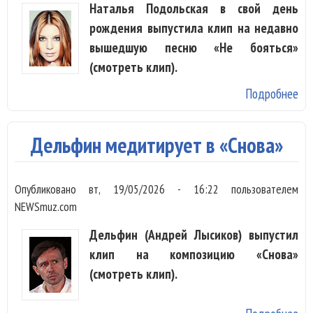
Наталья Подольская в свой день
рождения выпустила клип на недавно
вышедшую песню «Не бояться»
(смотреть клип).
Подробнее
о 
По
в 
Дельфин медитирует в «Снова»
ро
та
Опубликовано
вт, 19/05/2026 - 16:22
пользователем
по
NEWSmuz.com
в 
бо
Дельфин (Андрей Лысиков) выпустил
клип на композицию «Снова»
(смотреть клип).