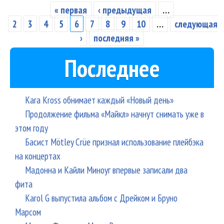
вы
« первая
‹ предыдущая
…
Страницы
12
2
3
4
5
6
7
8
9
10
…
следующая
ал
›
последняя »
«Y
Последнее
Fav
Toy
кл
Kara Kross обнимает каждый «Новый день»
Продолжение фильма «Майкл» начнут снимать уже в
этом году
Басист Mötley Crüe признал использование плейбэка
на концертах
Мадонна и Кайли Миноуг впервые записали два
фита
Karol G выпустила альбом с Дрейком и Бруно
Марсом