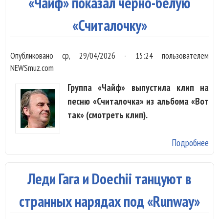
«Чайф» показал черно-белую
«F
«Считалочку»
Опубликовано
ср, 29/04/2026 - 15:24
пользователем
NEWSmuz.com
Группа «Чайф» выпустила клип на
песню «Считалочка» из альбома «Вот
так» (смотреть клип).
Подробнее
о 
по
че
Леди Гага и Doechii танцуют в
«С
странных нарядах под «Runway»