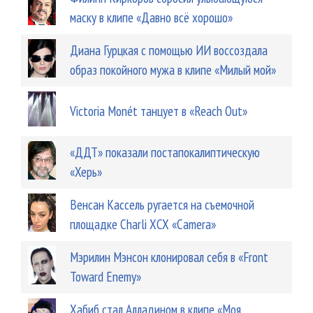
маску в клипе «Давно всё хорошо»
Диана Гурцкая с помощью ИИ воссоздала
образ покойного мужа в клипе «Милый мой»
Victoria Monét танцует в «Reach Out»
«ДДТ» показали постапокалиптическую
«Херь»
Венсан Кассель ругается на съемочной
площадке Charli XCX «Camera»
Мэрилин Мэнсон клонировал себя в «Front
Toward Enemy»
Хабиб стал Алладином в клипе «Моя