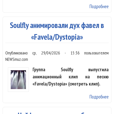
Подробнее
о 
Pur
вы
Soulfly анимировали дух фавел в
пе
син
«Favela/Dystopia»
Ar
Bo
Опубликовано
ср, 29/04/2026 - 15:36
пользователем
но
NEWSmuz.com
ал
Группа Soulfly выпустила
анимационный клип на песню
«Favela/Dystopia» (смотреть клип).
Подробнее
о S
ан
фа