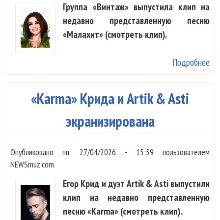
Группа «Винтаж» выпустила клип на
недавно представленную песню
«Малахит» (смотреть клип).
Подробнее
о 
ож
Ан
«Karma» Крида и Artik & Asti
Пл
«М
экранизирована
Опубликовано
пн, 27/04/2026 - 15:59
пользователем
NEWSmuz.com
Егор Крид и дуэт Artik & Asti выпустили
клип на недавно представленную
песню «Karma» (смотреть клип).