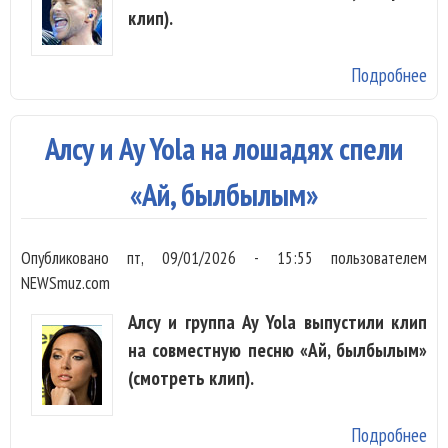
клип).
Подробнее
о 
Ла
ст
Алсу и Ay Yola на лошадях спели
«П
та
«Ай, былбылым»
Опубликовано
пт, 09/01/2026 - 15:55
пользователем
NEWSmuz.com
Алсу и группа Ay Yola выпустили клип
на совместную песню «Ай, былбылым»
(смотреть клип).
Подробнее
о А