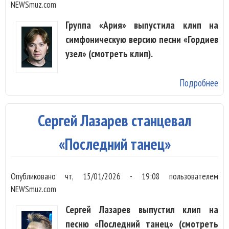
NEWSmuz.com
Группа «Ария» выпустила клип на
симфоническую версию песни «Гордиев
узел» (смотреть клип).
Подробнее
о 
по
кли
Сергей Лазарев станцевал
во
«Г
«Последний танец»
уз
Опубликовано
чт, 15/01/2026 - 19:08
пользователем
NEWSmuz.com
Сергей Лазарев выпустил клип на
песню «Последний танец» (смотреть