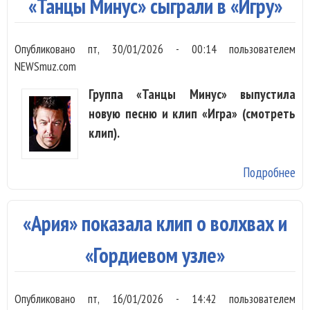
«Танцы Минус» сыграли в «Игру»
ст
ве
Опубликовано
пт, 30/01/2026 - 00:14
пользователем
NEWSmuz.com
Группа «Танцы Минус» выпустила
новую песню и клип «Игра» (смотреть
клип).
Подробнее
о
«Т
Ми
«Ария» показала клип о волхвах и
сы
в
«Гордиевом узле»
«И
Опубликовано
пт, 16/01/2026 - 14:42
пользователем