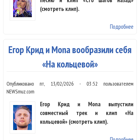
(смотреть клип).
Подробнее
о 
Ко
ст
Егор Крид и Mona вообразили себя
на
ок
«На кольцевой»
«С
на
Опубликовано
пт, 13/02/2026 - 03:52
пользователем
NEWSmuz.com
Егор Крид и Mona выпустили
совместный трек и клип «На
кольцевой» (смотреть клип).
Подробнее
о Е