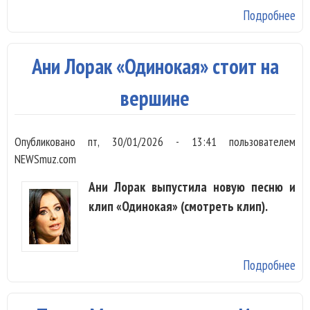
Подробнее
о 
Св
вы
Ани Лорак «Одинокая» стоит на
кл
«Op
вершине
с
Ки
Опубликовано
пт, 30/01/2026 - 13:41
пользователем
Ме
NEWSmuz.com
Гр
Ани Лорак выпустила новую песню и
Но
клип «Одинокая» (смотреть клип).
Подробнее
о 
Ло
«О