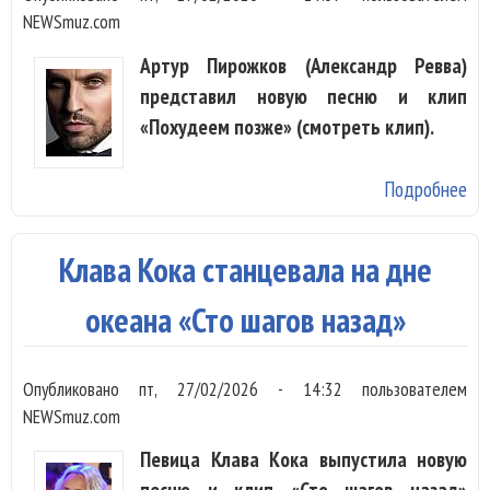
NEWSmuz.com
Артур Пирожков (Александр Ревва)
представил новую песню и клип
«Похудеем позже» (смотреть клип).
Подробнее
о 
Пи
об
Клава Кока станцевала на дне
«П
по
океана «Сто шагов назад»
Опубликовано
пт, 27/02/2026 - 14:32
пользователем
NEWSmuz.com
Певица Клава Кока выпустила новую
песню и клип «Сто шагов назад»