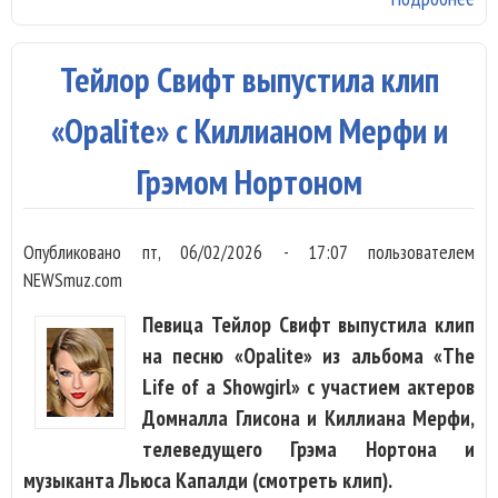
Кр
Mo
Тейлор Свифт выпустила клип
во
се
«Opalite» с Киллианом Мерфи и
ко
Грэмом Нортоном
Опубликовано
пт, 06/02/2026 - 17:07
пользователем
NEWSmuz.com
Певица Тейлор Свифт выпустила клип
на песню «Opalite» из альбома «The
Life of a Showgirl» с участием актеров
Домналла Глисона и Киллиана Мерфи,
телеведущего Грэма Нортона и
музыканта Льюса Капалди (смотреть клип).