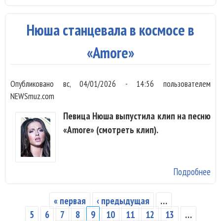
Yol
ло
Нюша станцевала в космосе в
спе
бы
«Amore»
Опубликовано
вс, 04/01/2026 - 14:56
пользователем
NEWSmuz.com
Певица Нюша выпустила клип на песню
«Amore» (смотреть клип).
Подробнее
о 
ст
в к
« первая
‹ предыдущая
…
Страницы
«A
5
6
7
8
9
10
11
12
13
…