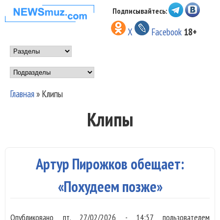
Перейти к основному
Подписывайтесь:
НОВОСТИ
содержанию
X
Facebook
18+
МУЗЫКИ И
Main menu
ШОУ БИЗНЕСА
Подразделы
NEWSMUZ.COM
Главная
»
Клипы
Вы здесь
Клипы
Артур Пирожков обещает:
«Похудеем позже»
Опубликовано
пт, 27/02/2026 - 14:57
пользователем