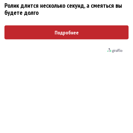
Новое
Ролик длится несколько секунд, а смеяться вы
будете долго
«Элли на маковом поле», Максим Лутчак и
Подробнее
«Смешарики» объединились
Сосо Павлиашвили и Максим Фадеев
показали клип «Я не вернулся»
Александр Добронравов рассказал «Чего
хотят мужчины?»
Гитарист Black Sabbath Тони Айомми показал
первую песню из сольного альбома
Денис Клявер умоляет ИИ-модель: «Не
плачь, Анастасия»