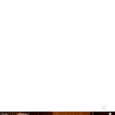
Басист Mötley Crüe признал использование плейбэка
на концертах
Мадонна и Кайли Миноуг впервые записали два
фита
Karol G выпустила альбом с Дрейком и Бруно
Марсом
Максим Фадеев и Маша Ржевская перевыпустили
«Когда я стану кошкой»
Клава Кока официально вышла «Замуж»
«Элли на маковом поле», Максим Лутчак и
«Смешарики» объединились
Авраам Руссо выпустил две солнечные песни
Сергей Сычёв - «Хит-парады в СССР. Полное
исследование»
Suno внедрил инструмент по нарушениям авторских
прав и новые водяные знаки
i