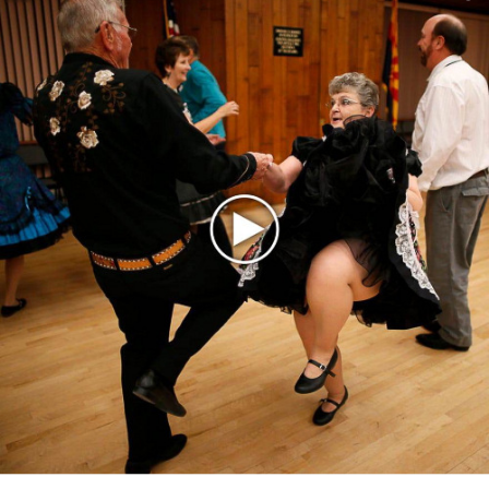
«Рианна работает в студии», - проговорился ее
партнер A$AP Rocky
Гленн Хьюз завершил свою гастрольную карьеру
Suno проиграла суд о нарушении авторских прав
немецкому лицензиату
Linkin Park показал трейлер документального фильма
«Unshatter»
РАО потребовало от театра Кадышевой неустойку
В сеть выложен уникальный концерт Led Zeppelin
1970 года
Ферги стала петь в Black Eyed Peas, чтобы стать
лучшей
Сосо Павлиашвили и Максим Фадеев показали клип «Я
не вернулся»
Zivert дебютировала в большом кино