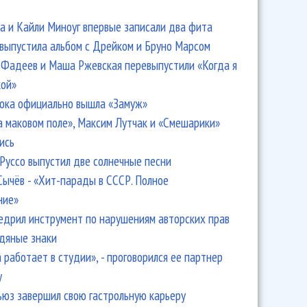
 и Кайли Миноуг впервые записали два фита
 выпустила альбом с Дрейком и Бруно Марсом
Фадеев и Маша Ржевская перевыпустили «Когда я
кой»
ока официально вышла «Замуж»
а маковом поле», Максим Лутчак и «Смешарики»
ись
Руссо выпустил две солнечные песни
Сычёв - «Хит-парады в СССР. Полное
ние»
едрил инструмент по нарушениям авторских прав
одяные знаки
 работает в студии», - проговорился ее партнер
y
ьюз завершил свою гастрольную карьеру