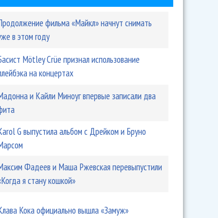
Продолжение фильма «Майкл» начнут снимать
уже в этом году
Басист Mötley Crüe признал использование
плейбэка на концертах
Мадонна и Кайли Миноуг впервые записали два
фита
Karol G выпустила альбом с Дрейком и Бруно
Марсом
Максим Фадеев и Маша Ржевская перевыпустили
«Когда я стану кошкой»
Клава Кока официально вышла «Замуж»