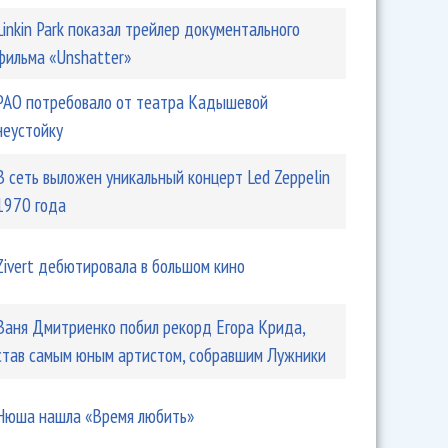
Linkin Park показал трейлер документального
фильма «Unshatter»
РАО потребовало от театра Кадышевой
неустойку
В сеть выложен уникальный концерт Led Zeppelin
1970 года
Zivert дебютировала в большом кино
Ваня Дмитриенко побил рекорд Егора Крида,
став самым юным артистом, собравшим Лужники
Нюша нашла «Время любить»