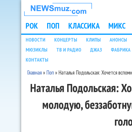
НОВОСТИ
МУЗЫКИ И
РОК
ПОП
КЛАССИКА
МИКС
Main menu
ШОУ БИЗНЕСА
НОВОСТИ
КОНЦЕРТЫ
КЛИПЫ
АНОНСЫ
Подразделы
МЮЗИКЛЫ
ТВ И РАДИО
ДЖАЗ
ФАБРИКА 
NEWSMUZ.COM
КОНТАКТЫ
Главная
»
Поп
»
Наталья Подольская: Хочется вспомн
Вы здесь
Наталья Подольская: Хо
молодую, беззаботну
гол