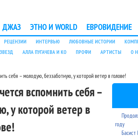
Перейти к основному
содержанию
ДЖАЗ
ЭТНО И WORLD
ЕВРОВИДЕНИЕ
РЕЦЕНЗИИ
ИНТЕРВЬЮ
ЛЮБОВНЫЕ ИСТОРИИ
КОМП
ЗВЕЗД
АЛЛА ПУГАЧЕВА И КО
ПРОФИ
АРТИСТЫ
О 
ить себя – молодую, беззаботную, у которой ветер в голове!
чется вспомнить себя –
ю, у которой ветер в
Продолж
ове!
году
Басист 