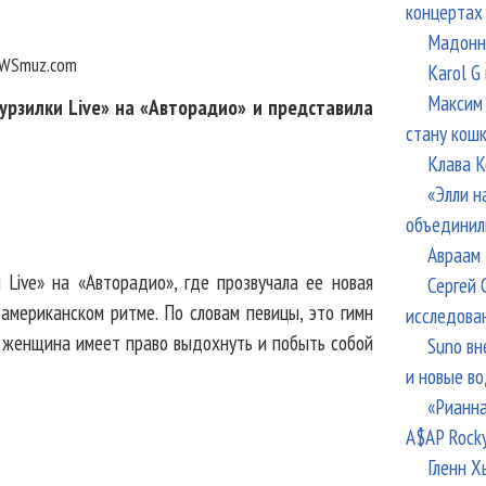
концертах
Мадонна
WSmuz.com
Karol G
Максим 
рзилки Live» на «Авторадио» и представила
стану кош
Клава К
«Элли н
объединил
Авраам 
 Live» на «Авторадио», где прозвучала ее новая
Сергей 
оамериканском ритме. По словам певицы, это гимн
исследова
 женщина имеет право выдохнуть и побыть собой
Suno вн
и новые в
«Рианна
A$AP Rock
Гленн Х