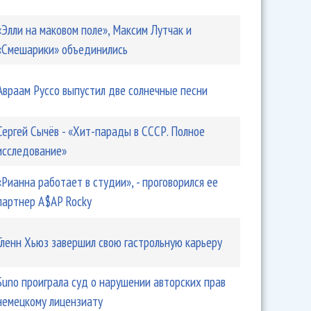
«Элли на маковом поле», Максим Лутчак и
«Смешарики» объединились
Авраам Руссо выпустил две солнечные песни
Сергей Сычёв - «Хит-парады в СССР. Полное
исследование»
«Рианна работает в студии», - проговорился ее
партнер A$AP Rocky
Гленн Хьюз завершил свою гастрольную карьеру
Suno проиграла суд о нарушении авторских прав
немецкому лицензиату