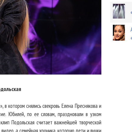
одольская
», в котором снялись свекровь Елена Преснякова и
ие. Юбилей, по ее словам, праздновали в узком
м клип Подольская считает важнейшей творческой
 видео, а семейная хроника, которую дети и внуки