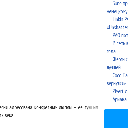
Suno пр
немецкому
Linkin 
«Unshatte
РАО пот
В сеть 
года
Ферги с
лучшей
Сосо Па
вернулся»
Zivert 
Ариана 
 песня адресована конкретным людям – ее лучшим
ь века.