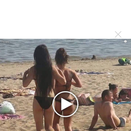
1970 года
Ферги стала петь в Black Eyed Peas, чтобы стать
лучшей
Сосо Павлиашвили и Максим Фадеев показали клип «Я
не вернулся»
i
Zivert дебютировала в большом кино
Ариана Гранде сделает перерыв в публичности
Ваня Дмитриенко побил рекорд Егора Крида, став
самым юным артистом, собравшим Лужники
Группа Dabro добилась отмены бренда ресторана
Da'Bro
Александр Добронравов рассказал «Чего хотят
мужчины?»
Нюша нашла «Время любить»
«Три дня дождя» просят: «Не смотри наверх»
Ариана Гранде выпустила «злобный» альбом