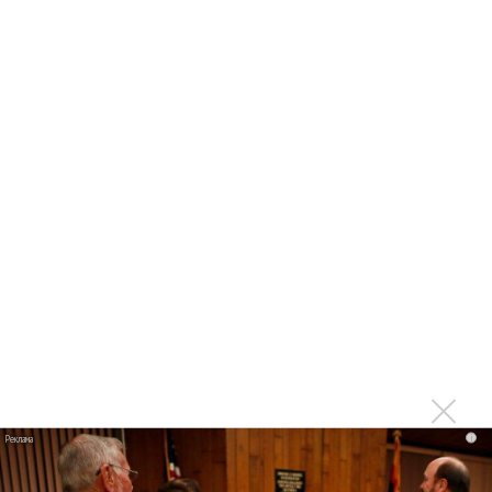
партнер A$AP Rocky
Гленн Хьюз завершил свою гастрольную карьеру
Suno проиграла суд о нарушении авторских прав
немецкому лицензиату
Linkin Park показал трейлер документального фильма
«Unshatter»
РАО потребовало от театра Кадышевой неустойку
В сеть выложен уникальный концерт Led Zeppelin
1970 года
Ферги стала петь в Black Eyed Peas, чтобы стать
лучшей
Сосо Павлиашвили и Максим Фадеев показали клип «Я
не вернулся»
Zivert дебютировала в большом кино
i
Новое