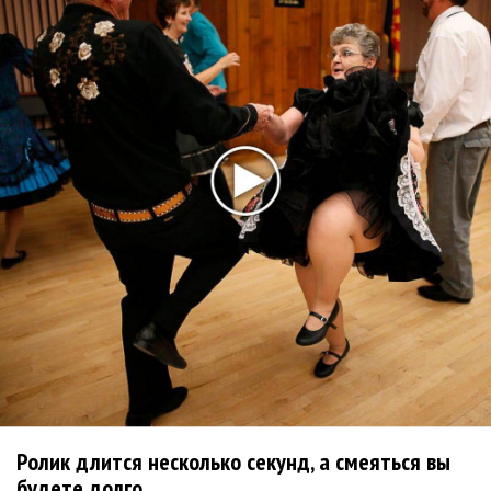
Kara Kross обнимает каждый «Новый день»
Продолжение фильма «Майкл» начнут
снимать уже в этом году
Басист Mötley Crüe признал использование
плейбэка на концертах
Мадонна и Кайли Миноуг впервые записали
два фита
Karol G выпустила альбом с Дрейком и Бруно
Марсом
Ролик длится несколько секунд, а смеяться вы
Максим Фадеев и Маша Ржевская
будете долго