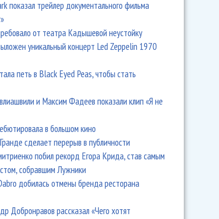
Park показал трейлер документального фильма
r»
ребовало от театра Кадышевой неустойку
выложен уникальный концерт Led Zeppelin 1970
тала петь в Black Eyed Peas, чтобы стать
влиашвили и Максим Фадеев показали клип «Я не
дебютировала в большом кино
Гранде сделает перерыв в публичности
итриенко побил рекорд Егора Крида, став самым
стом, собравшим Лужники
Dabro добилась отмены бренда ресторана
др Добронравов рассказал «Чего хотят