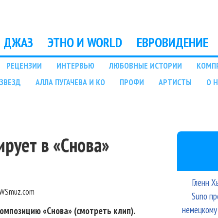
Перейти к основному
содержанию
ДЖАЗ
ЭТНО И WORLD
ЕВРОВИДЕНИЕ
РЕЦЕНЗИИ
ИНТЕРВЬЮ
ЛЮБОВНЫЕ ИСТОРИИ
КОМП
ЗВЕЗД
АЛЛА ПУГАЧЕВА И КО
ПРОФИ
АРТИСТЫ
О 
рует в «Снова»
Гленн Х
WSmuz.com
Suno пр
немецкому
омпозицию «Снова» (смотреть клип).