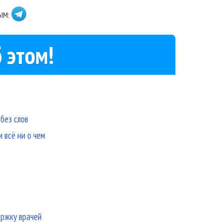
ЫМ:
 этом!
без слов
 всё ни о чем
ержку врачей