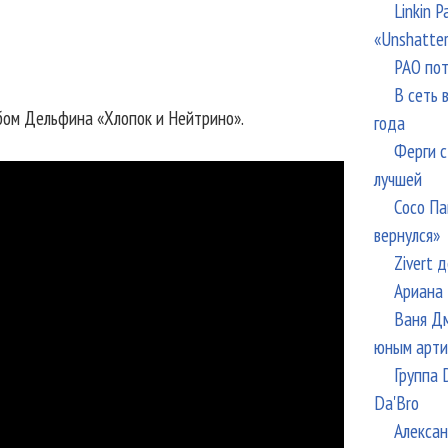
Linkin 
«Unshatte
РАО пот
В сеть 
бом Дельфина «Хлопок и Нейтрино».
года
Ферги с
лучшей
Сосо Па
вернулся»
Zivert 
Ариана 
Ваня Дм
юным арти
Группа 
Da'Bro
Алексан