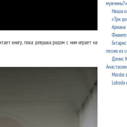
мужчины?»
Нюша н
«Три дн
Ариана 
Филипп 
итает книгу, пока девушка рядом с ним играет на
Гитарис
песню из с
Денис К
Анастасия
Mordor 
Loboda 