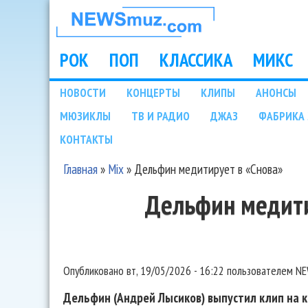
НОВОСТИ
МУЗЫКИ И
РОК
ПОП
КЛАССИКА
МИКС
Main menu
ШОУ БИЗНЕСА
НОВОСТИ
КОНЦЕРТЫ
КЛИПЫ
АНОНСЫ
Подразделы
МЮЗИКЛЫ
ТВ И РАДИО
ДЖАЗ
ФАБРИКА 
NEWSMUZ.COM
КОНТАКТЫ
Главная
»
Mix
»
Дельфин медитирует в «Снова»
Вы здесь
Дельфин медити
Опубликовано
вт, 19/05/2026 - 16:22
пользователем
NE
Дельфин (Андрей Лысиков) выпустил клип на к