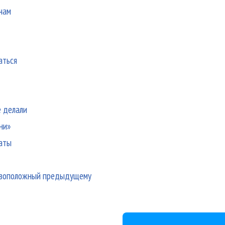
чам
аться
е делали
ни»
таты
тивоположный предыдущему