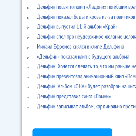
Дельфин посвятил клип «Ладони» погибшим вра
Дельфин показал беды и кровь из-за политиков
Дельфин выпустил 11-й альбом «Край»
Дельфин спел про неудержимое желание целов
Михаил Ефремов снялся в клипе Дельфина
«Дельфин» показал клип с будущего альбома
Дельфин: Хочется сделать то, что мы раньше н
Дельфин презентовал анимационный клип «Пом
Дельфин: Альбом «ОНА» будет разобран на ци
Дельфин представил сингл «Помни»
Дельфин записыват альбом, кардинально про