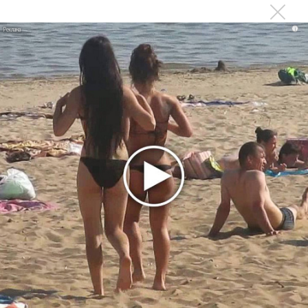
Suno внедрил инструмент по нарушениям авторских
прав и новые водяные знаки
i
«Рианна работает в студии», - проговорился ее
партнер A$AP Rocky
Гленн Хьюз завершил свою гастрольную карьеру
Suno проиграла суд о нарушении авторских прав
немецкому лицензиату
Linkin Park показал трейлер документального фильма
«Unshatter»
РАО потребовало от театра Кадышевой неустойку
В сеть выложен уникальный концерт Led Zeppelin
1970 года
Ферги стала петь в Black Eyed Peas, чтобы стать
лучшей
Сосо Павлиашвили и Максим Фадеев показали клип «Я
не вернулся»