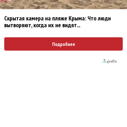
Zivert дебютировала в большом кино
Ариана Гранде сделает перерыв в публичности
Скрытая камера на пляже Крыма: Что люди
вытворяют, когда их не видят...
Новое
Подробнее
Продолжение фильма «Майкл» начнут
снимать уже в этом году
Басист Mötley Crüe признал использование
плейбэка на концертах
Мадонна и Кайли Миноуг впервые записали
два фита
Karol G выпустила альбом с Дрейком и Бруно
Марсом