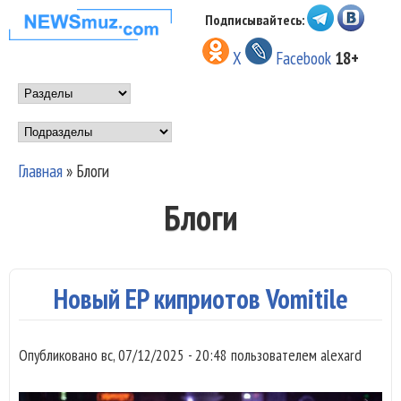
Перейти к основному
Подписывайтесь:
НОВОСТИ
содержанию
X
Facebook
18+
МУЗЫКИ И
Main menu
ШОУ БИЗНЕСА
Подразделы
NEWSMUZ.COM
Главная
»
Блоги
Вы здесь
Блоги
Новый EP киприотов Vomitile
Опубликовано
вс, 07/12/2025 - 20:48
пользователем
alexard