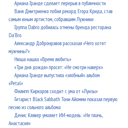
Ариана Гранде сделает перерыв в публичности
Ваня Дмитриенко побил рекорд Егора Крида, став
самым юным артистом, собравшим Лужники
Группа Dabro добилась отмены бренда ресторана
Da'Bro
Александр Добронравов рассказал «Чего хотят
мужчины?»
Нюша нашла «Время любить»
«Три дня дождя» просят: «Не смотри наверх»
Ариана Гранде выпустила «злобный» альбом
«Petal»
Филипп Киркоров сходит с ума от «Луизы»
Гитарист Black Sabbath Тони Айомми показал первую
песню из сольного альбома
Денис Клявер умоляет ИИ-модель: «Не плачь,
Анастасия»