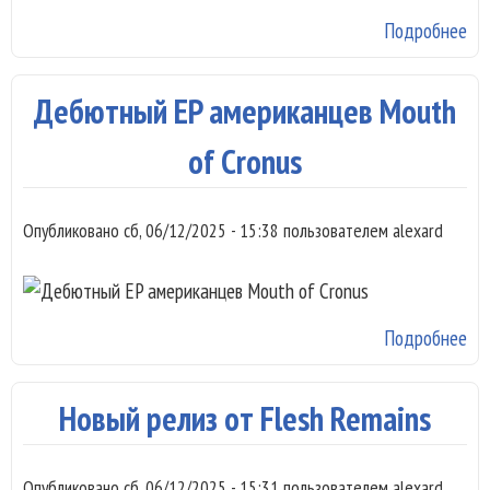
Подробнее
о 
EP
ки
Дебютный EP американцев Mouth
Vom
of Cronus
Опубликовано
сб, 06/12/2025 - 15:38
пользователем
alexard
Подробнее
о 
EP
ам
Новый релиз от Flesh Remains
Mo
Cr
Опубликовано
сб, 06/12/2025 - 15:31
пользователем
alexard