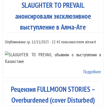
пр
SLAUGHTER TO PREVAIL
кл
«С
анонсировали эксклюзивное
выступление в Алма-Ате
Опубликовано
ср, 12/11/2025 - 22:41
пользователем
alexard
Подробнее
о
SL
TO
Рецензия FULLMOON STORIES –
ан
эк
Overburdened (cover Disturbed)
вы