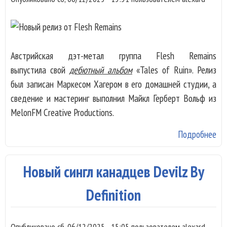
Австрийская дэт-метал группа Flesh Remains
выпустила свой
дебютный альбом
«Tales of Ruin». Релиз
был записан Маркесом Хагером в его домашней студии, а
сведение и мастеринг выполнил Майкл Герберт Вольф из
MelonFM Creative Productions.
Подробнее
о
Но
ре
Новый сингл канадцев Devilz By
от
Fl
Definition
Re
Опубликовано
сб, 06/12/2025 - 15:05
пользователем
alexard