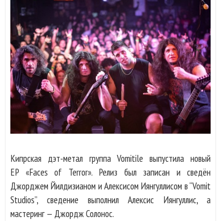
Кипрская дэт-метал группа Vomitile выпустила новый
EP «Faces of Terror». Релиз был записан и сведён
Джорджем Йилдизианом и Алексисом Иянгуллисом в “Vomit
Studios”, сведение выполнил Алексис Иянгуллис, а
мастеринг — Джордж Солоноc.