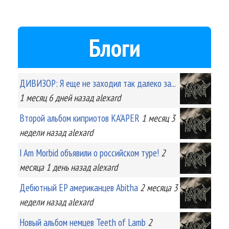
Блоги
ДИВИЗОР: Я еще не заходил так далеко за...
1 месяц 6 дней
назад
alexard
Второй альбом киприотов KA'APER
1 месяц 3
недели
назад
alexard
I Am Morbid объявили о российском туре!
2
месяца 1 день
назад
alexard
Дебютный EP американцев Abitha
2 месяца 3
недели
назад
alexard
Новый альбом немцев Teeth of Lamb
2