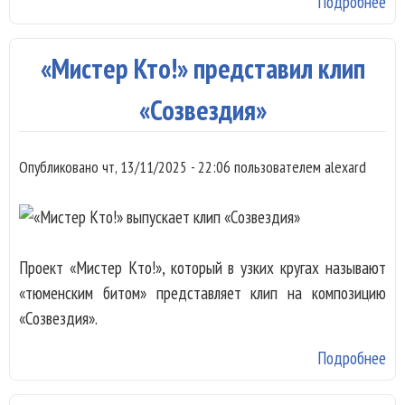
Подробнее
о 
пр
син
«Мистер Кто!» представил клип
«Созвездия»
Опубликовано
чт, 13/11/2025 - 22:06
пользователем
alexard
Проект «Мистер Кто!», который в узких кругах называют
«тюменским битом» представляет клип на композицию
«Созвездия».
Подробнее
о 
Кт