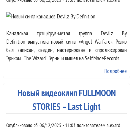
Канадская трэш/грув-метал группа Devilz By
Definition выпустила новый сингл «Angel Warfare». Релиз
был записан, сведён, мастерирован и спродюсирован
Эриком “The Wizard” Герни, и вышел на SelfMadeRecords.
Подробнее
о 
син
ка
Новый видеоклип FULLMOON
Dev
Def
STORIES – Last Light
Опубликовано
сб, 06/12/2025 - 11:03
пользователем
alexard