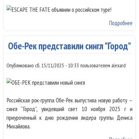
Подробнее
о
ES
TH
Обе-Рек представили сингл "Город"
FA
ве
Опубликовано
сб, 15/11/2025 - 10:33
пользователем
alexard
в 
Российская рок-группа Обе-Рек выпустила новую работу –
сингл “Город”, увидевший свет 10 ноября 2025 г и
приуроченный к дню рождения лидера группы Дениса
Михайлова.