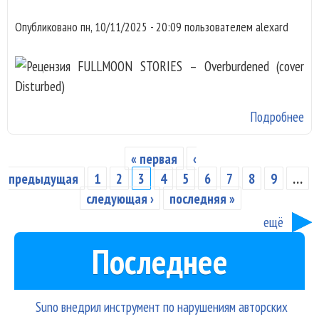
в 
Опубликовано
пн, 10/11/2025 - 20:09
пользователем
alexard
Подробнее
о 
FU
ST
« первая
‹
Страницы
Ov
предыдущая
1
2
3
4
5
6
7
8
9
…
(co
следующая ›
последняя »
Dis
ещё
Последнее
Suno внедрил инструмент по нарушениям авторских