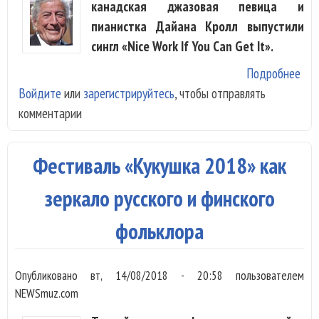
канадская джазовая певица и
пианистка Дайана Кролл выпустили
сингл «Nice Work If You Can Get It».
Подробнее
о T
Войдите
или
зарегистрируйтесь
, чтобы отправлять
Ben
комментарии
Dia
Kra
вып
Фестиваль «Кукушка 2018» как
«Ni
Wor
зеркало русского и финского
You
фольклора
Get
Опубликовано
вт, 14/08/2018 - 20:58
пользователем
NEWSmuz.com