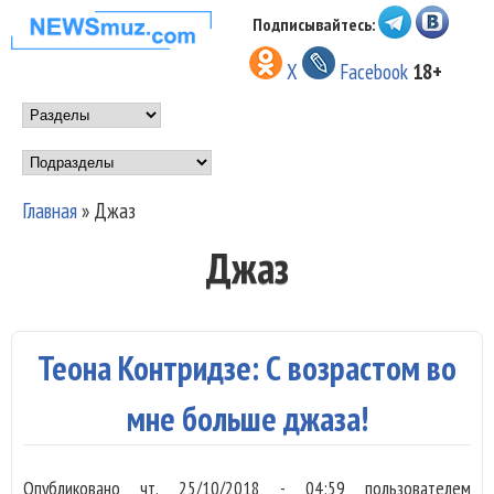
Перейти к основному
Подписывайтесь:
НОВОСТИ
содержанию
X
Facebook
18+
МУЗЫКИ И
Main menu
ШОУ БИЗНЕСА
Подразделы
NEWSMUZ.COM
Главная
»
Джаз
Вы здесь
Джаз
Теона Контридзе: С возрастом во
мне больше джаза!
Опубликовано
чт, 25/10/2018 - 04:59
пользователем