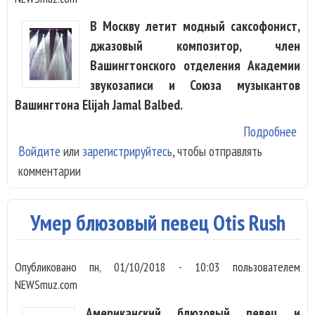
В Москву летит модный саксофонист,
джазовый композитор, член
Вашингтонского отделения Академии
звукозаписи и Союза музыкантов
Вашингтона Elijah Jamal Balbed.
Подробнее
о В
Войдите
или
зарегистрируйтесь
, чтобы отправлять
зве
комментарии
Eli
Умер блюзовый певец Otis Rush
Опубликовано
пн, 01/10/2018 - 10:03
пользователем
NEWSmuz.com
Американский блюзовый певец и