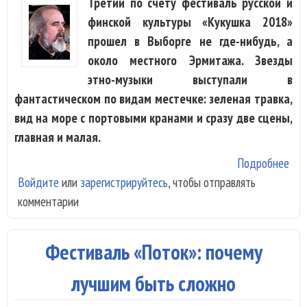
Третий по счету фестиваль русской и
финской культуры «Кукушка 2018»
прошел в Выборге не где-нибудь, а
около местного Эрмитажа. Звезды
этно-музыки выступали в
фантастическом по видам местечке: зеленая травка,
вид на море с портовыми кранами и сразу две сцены,
главная и малая.
Подробнее
о
Войдите
или
зарегистрируйтесь
, чтобы отправлять
Фес
комментарии
«Ку
201
зер
Фестиваль «Поток»: почему
рус
фин
лучшим быть сложно
фол