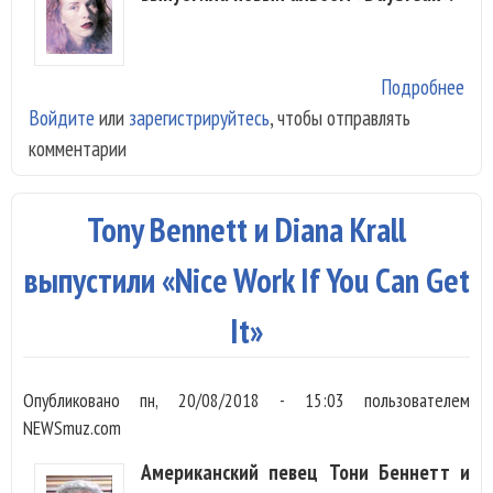
Подробнее
о А
Войдите
или
зарегистрируйтесь
, чтобы отправлять
Орл
комментарии
вып
«Da
Tony Bennett и Diana Krall
выпустили «Nice Work If You Can Get
It»
Опубликовано
пн, 20/08/2018 - 15:03
пользователем
NEWSmuz.com
Американский певец Тони Беннетт и