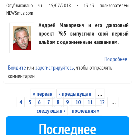
Опубликовано
чт, 19/07/2018 - 13:43
пользователем
NEWSmuz.com
Андрей Макаревич и его джазовый
проект Yo5 выпустили свой первый
альбом с одноименным названием.
Подробнее
о
Войдите
или
зарегистрируйтесь
, чтобы отправлять
Мак
комментарии
зап
аль
дж
« первая
‹ предыдущая
…
Страницы
вер
4
5
6
7
8
9
10
11
12
…
хит
следующая ›
последняя »
«М
Последнее
вре