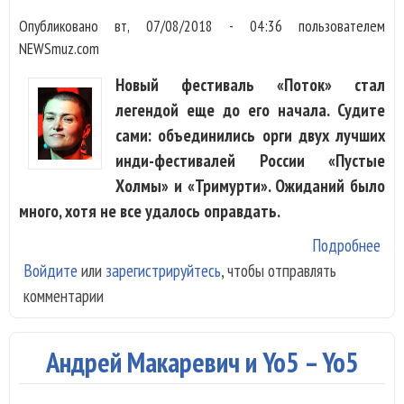
Опубликовано
вт, 07/08/2018 - 04:36
пользователем
NEWSmuz.com
Новый фестиваль «Поток» стал
легендой еще до его начала. Судите
сами: объединились орги двух лучших
инди-фестивалей России «Пустые
Холмы» и «Тримурти». Ожиданий было
много, хотя не все удалось оправдать.
Подробнее
о
Войдите
или
зарегистрируйтесь
, чтобы отправлять
Фес
комментарии
«По
поч
луч
Андрей Макаревич и Yo5 – Yo5
быт
сло