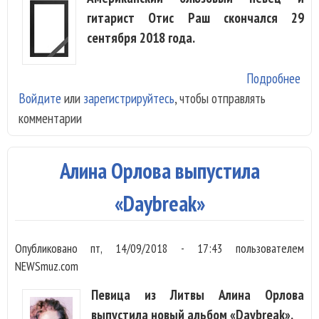
гитарист Отис Раш скончался 29
сентября 2018 года.
Подробнее
о У
Войдите
или
зарегистрируйтесь
, чтобы отправлять
блю
комментарии
пев
Oti
Алина Орлова выпустила
«Daybreak»
Опубликовано
пт, 14/09/2018 - 17:43
пользователем
NEWSmuz.com
Певица из Литвы Алина Орлова
выпустила новый альбом «Daybreak».