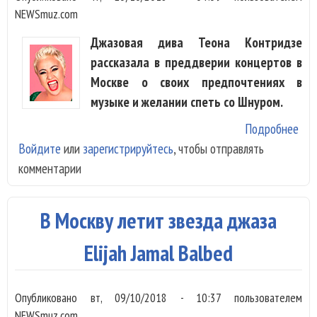
NEWSmuz.com
Джазовая дива Теона Контридзе
рассказала в преддверии концертов в
Москве о своих предпочтениях в
музыке и желании спеть со Шнуром.
Подробнее
о Т
Войдите
или
зарегистрируйтесь
, чтобы отправлять
Кон
комментарии
С
воз
во 
В Москву летит звезда джаза
бол
джа
Elijah Jamal Balbed
Опубликовано
вт, 09/10/2018 - 10:37
пользователем
NEWSmuz.com