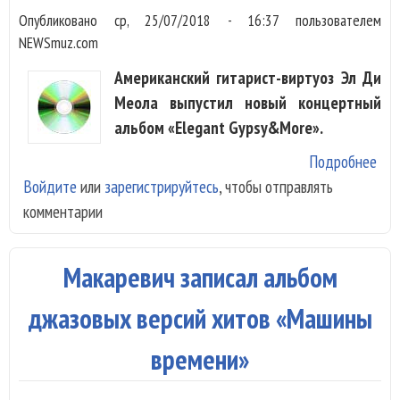
Опубликовано
ср, 25/07/2018 - 16:37
пользователем
NEWSmuz.com
Американский гитарист-виртуоз Эл Ди
Меола выпустил новый концертный
альбом «Elegant Gypsy&More».
Подробнее
о Al
Войдите
или
зарегистрируйтесь
, чтобы отправлять
Meo
комментарии
вып
аль
для
Макаревич записал альбом
жар
пог
джазовых версий хитов «Машины
времени»