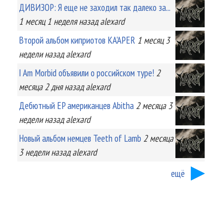
ДИВИЗОР: Я еще не заходил так далеко за...
1 месяц 1 неделя
назад
alexard
Второй альбом киприотов KA'APER
1 месяц 3
недели
назад
alexard
I Am Morbid объявили о российском туре!
2
месяца 2 дня
назад
alexard
Дебютный EP американцев Abitha
2 месяца 3
недели
назад
alexard
Новый альбом немцев Teeth of Lamb
2 месяца
3 недели
назад
alexard
ещё