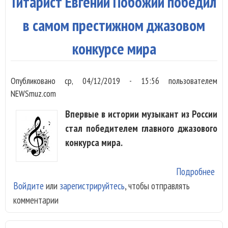
Гитарист Евгений Побожий победил
Лах
в самом престижном джазовом
конкурсе мира
Опубликовано
ср, 04/12/2019 - 15:56
пользователем
NEWSmuz.com
Впервые в истории музыкант из России
стал победителем главного джазового
конкурса мира.
Подробнее
о Г
Войдите
или
зарегистрируйтесь
, чтобы отправлять
Евг
комментарии
По
поб