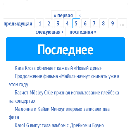
на 
Дэв
« первая
‹
Страницы
орк
предыдущая
1
2
3
4
5
6
7
8
9
…
Спи
следующая ›
последняя »
Последнее
Kara Kross обнимает каждый «Новый день»
Продолжение фильма «Майкл» начнут снимать уже в
этом году
Басист Mötley Crüe признал использование плейбэка
на концертах
Мадонна и Кайли Миноуг впервые записали два
фита
Karol G выпустила альбом с Дрейком и Бруно