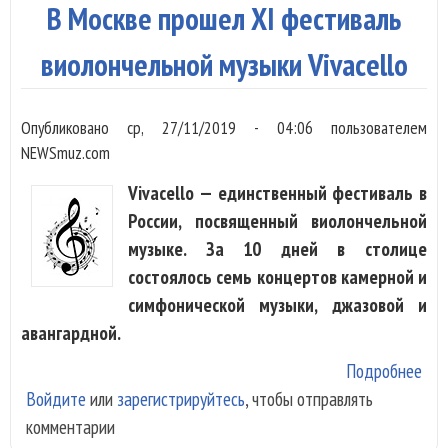
сам
В Москве прошел XI фестиваль
пре
джа
виолончельной музыки Vivacello
кон
мир
Опубликовано
ср, 27/11/2019 - 04:06
пользователем
NEWSmuz.com
Vivacello — единственный фестиваль в
России, посвященный виолончельной
музыке. За 10 дней в столице
состоялось семь концертов камерной и
симфонической музыки, джазовой и
авангардной.
Подробнее
о В
Войдите
или
зарегистрируйтесь
, чтобы отправлять
про
комментарии
фес