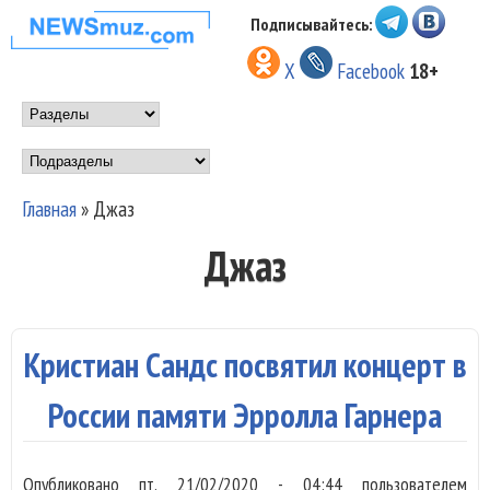
Перейти к основному
Подписывайтесь:
НОВОСТИ
содержанию
X
Facebook
18+
МУЗЫКИ И
Main menu
ШОУ БИЗНЕСА
Подразделы
NEWSMUZ.COM
Главная
»
Джаз
Вы здесь
Джаз
Кристиан Сандс посвятил концерт в
России памяти Эрролла Гарнера
Опубликовано
пт, 21/02/2020 - 04:44
пользователем