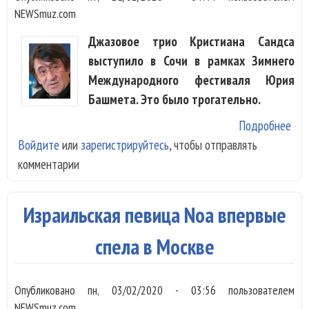
NEWSmuz.com
Джазовое трио Кристиана Сандса
выступило в Сочи в рамках Зимнего
Международного фестиваля Юрия
Башмета. Это было трогательно.
Подробнее
о
Войдите
или
зарегистрируйтесь
, чтобы отправлять
Кри
комментарии
Сан
пос
кон
Израильская певица Noa впервые
в Р
пам
спела в Москве
Эрр
Гар
Опубликовано
пн, 03/02/2020 - 03:56
пользователем
NEWSmuz.com