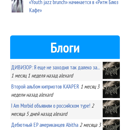
«Youth jazz brunch» начинается в «Ритм Блюз
Кафе»
Блоги
ДИВИЗОР: Я еще не заходил так далеко за...
1 месяц 1 неделя
назад
alexard
Второй альбом киприотов KA'APER
1 месяц 3
недели
назад
alexard
I Am Morbid объявили о российском туре!
2
месяца 5 дней
назад
alexard
Дебютный EP американцев Abitha
2 месяца 3