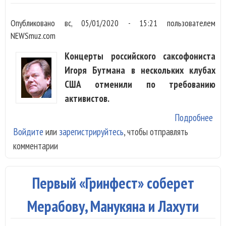
Опубликовано
вс, 05/01/2020 - 15:21
пользователем
NEWSmuz.com
Концерты российского саксофониста
Игоря Бутмана в нескольких клубах
США отменили по требованию
активистов.
Подробнее
о К
Войдите
или
зарегистрируйтесь
, чтобы отправлять
Иго
комментарии
Бут
СШ
отм
Первый «Гринфест» соберет
за 
про
Мерабову, Манукяна и Лахути
поз