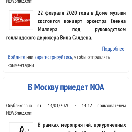
NEWSmuz.com
22 февраля 2020 года в Доме музыки
состоится концерт оркестра Гленна
Миллера под руководством
голландского дирижера Вила Салдена.
Подробнее
о
Войдите
или
зарегистрируйтесь
, чтобы отправлять
Орк
комментарии
Гле
Мил
при
В Москву приедет NOA
в М
отм
Опубликовано
вт, 14/01/2020 - 14:12
пользователем
юби
NEWSmuz.com
В рамках мероприятий, приуроченных