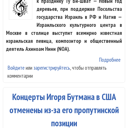
к празднику Ту Би-Шват — Новый год
деревьев, при поддержке Посольства
государства Израиль в РФ и Натив —
Израильского культурного центра в
Москве в столице выступит всемирно известная
израильская певица, композитор и общественный
деятель Ахиноам Нини (NOA).
Подробнее
о В
Войдите
или
зарегистрируйтесь
, чтобы отправлять
Мос
комментарии
при
NO
Концерты Игоря Бутмана в США
отменены из-за его пропутинской
позиции