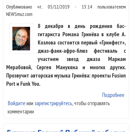
Опубликовано
чт, 05/12/2019 - 13:14
пользователем
NEWSmuz.com
8 декабря в день рождения бас-
гитариста Романа Гринёва в клубе А.
Козлова состоится первый «Гринфест»,
джаз-фанк-афро-блюз фестиваль с
участием звезд джаза Мариам
Мерабовой, Сергея Манукяна и многих других.
Прозвучит авторская музыка Гринёва: проекты Fusion
Port и Funk You.
Подробнее
о П
Войдите
или
зарегистрируйтесь
, чтобы отправлять
«Гр
комментарии
соб
Мер
Ман