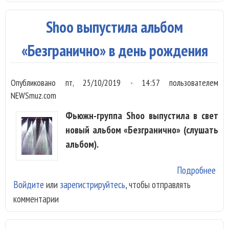
вио
муз
Shoo выпустила альбом
Viv
«Безгранично» в день рождения
Опубликовано
пт, 25/10/2019 - 14:57
пользователем
NEWSmuz.com
Фьюжн-группа Shoo выпустила в свет
новый альбом «Безгранично» (слушать
альбом).
Подробнее
о S
Войдите
или
зарегистрируйтесь
, чтобы отправлять
вып
комментарии
аль
«Бе
в д