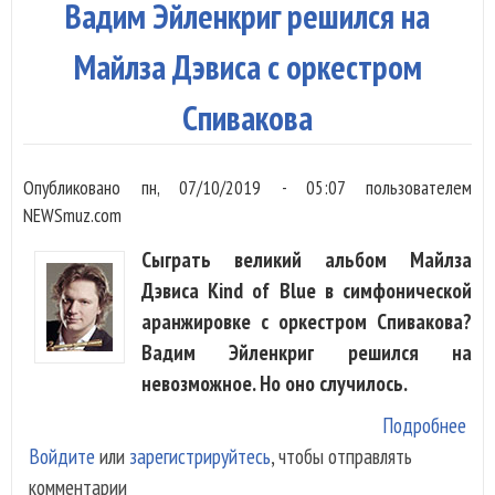
Вадим Эйленкриг решился на
рож
Майлза Дэвиса с оркестром
Спивакова
Опубликовано
пн, 07/10/2019 - 05:07
пользователем
NEWSmuz.com
Сыграть великий альбом Майлза
Дэвиса Kind of Blue в симфонической
аранжировке с оркестром Спивакова?
Вадим Эйленкриг решился на
невозможное. Но оно случилось.
Подробнее
о В
Войдите
или
зарегистрируйтесь
, чтобы отправлять
Эйл
комментарии
реш