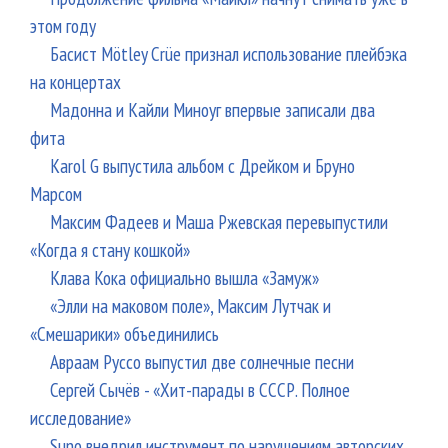
этом году
Басист Mötley Crüe признал использование плейбэка
на концертах
Мадонна и Кайли Миноуг впервые записали два
фита
Karol G выпустила альбом с Дрейком и Бруно
Марсом
Максим Фадеев и Маша Ржевская перевыпустили
«Когда я стану кошкой»
Клава Кока официально вышла «Замуж»
«Элли на маковом поле», Максим Лутчак и
«Смешарики» объединились
Авраам Руссо выпустил две солнечные песни
Сергей Сычёв - «Хит-парады в СССР. Полное
исследование»
Suno внедрил инструмент по нарушениям авторских