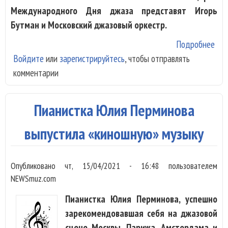
Международного Дня джаза представят Игорь
Бутман и Московский джазовый оркестр.
Подробнее
о В
Войдите
или
зарегистрируйтесь
, чтобы отправлять
Int
комментарии
Jaz
Рос
пре
Пианистка Юлия Перминова
Иго
Бут
выпустила «киношную» музыку
Опубликовано
чт, 15/04/2021 - 16:48
пользователем
NEWSmuz.com
Пианистка Юлия Перминова, успешно
зарекомендовавшая себя на джазовой
сцене Москвы, Парижа, Амстердама и