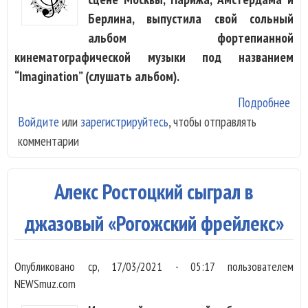
Берлина, выпустила свой сольный
альбом фортепианной
кинематографической музыки под названием
“Imagination” (слушать альбом).
Подробнее
о
Войдите
или
зарегистрируйтесь
, чтобы отправлять
Пиа
комментарии
Юл
Пер
вып
Алекс Ростоцкий сыграл в
«ки
муз
джазовый «Рогожский фрейлекс»
Опубликовано
ср, 17/03/2021 - 05:17
пользователем
NEWSmuz.com