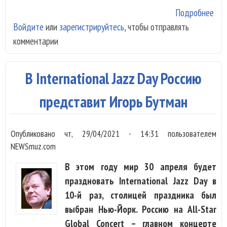
Подробнее
о Р
Войдите
или
зарегистрируйтесь
, чтобы отправлять
Jaz
комментарии
наз
лау
пре
В International Jazz Day Россию
«Вс
цве
представит Игорь Бутман
джа
Опубликовано
чт, 29/04/2021 - 14:31
пользователем
NEWSmuz.com
В этом году мир 30 апреля будет
праздновать International Jazz Day в
10-й раз, столицей праздника был
выбран Нью-Йорк. Россию на All-Star
Global Concert – главном концерте