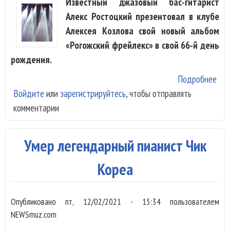
Известный джазовый бас-гитарист
Алекс Ростоцкий презентовал в клубе
Алексея Козлова свой новый альбом
«Рогожский фрейлекс» в свой 66-й день
рождения.
Подробнее
о А
Войдите
или
зарегистрируйтесь
, чтобы отправлять
Рос
комментарии
сыг
дж
«Ро
Умер легендарный пианист Чик
фре
Кореа
Опубликовано
пт, 12/02/2021 - 15:34
пользователем
NEWSmuz.com