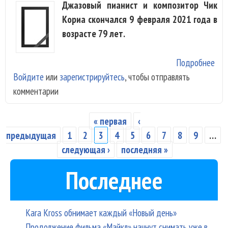
Джазовый пианист и композитор Чик
Кориа скончался 9 февраля 2021 года в
возрасте 79 лет.
Подробнее
о У
Войдите
или
зарегистрируйтесь
, чтобы отправлять
лег
комментарии
пиа
Кор
« первая
‹
Страницы
предыдущая
1
2
3
4
5
6
7
8
9
…
следующая ›
последняя »
Последнее
Kara Kross обнимает каждый «Новый день»
Продолжение фильма «Майкл» начнут снимать уже в