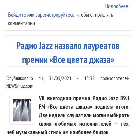
Подробнее
о Л
Войдите
или
зарегистрируйтесь
, чтобы отправлять
Гага
комментарии
Тон
Бен
вып
Радио Jazz назвало лауреатов
вто
аль
премии «Все цвета джаза»
три
фил
Опубликовано
пн, 31/05/2021 - 15:38
пользователем
NEWSmuz.com
VII ежегодная премия Радио Jazz 89.1
FM «Все цвета джаза» подвела итоги.
Две недели слушатели могли выбирать
своих любимых исполнителей – тех,
чей музыкальный стиль им наиболее близок.