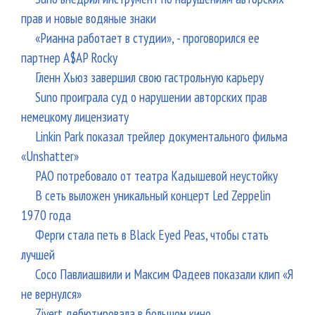
прав и новые водяные знаки
«Рианна работает в студии», - проговорился ее
партнер A$AP Rocky
Гленн Хьюз завершил свою гастрольную карьеру
Suno проиграла суд о нарушении авторских прав
немецкому лицензиату
Linkin Park показал трейлер документального фильма
«Unshatter»
РАО потребовало от театра Кадышевой неустойку
В сеть выложен уникальный концерт Led Zeppelin
1970 года
Ферги стала петь в Black Eyed Peas, чтобы стать
лучшей
Сосо Павлиашвили и Максим Фадеев показали клип «Я
не вернулся»
Zivert дебютировала в большом кино