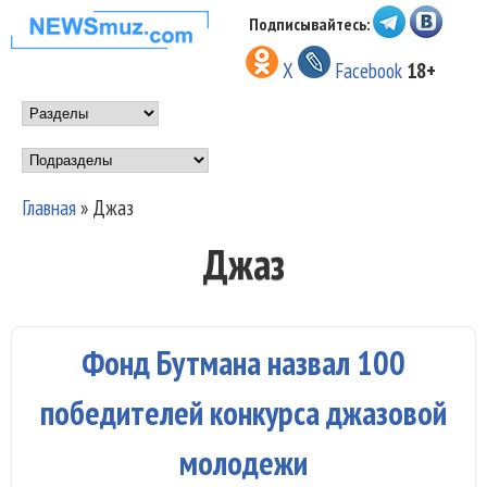
Перейти к основному
Подписывайтесь:
НОВОСТИ
содержанию
X
Facebook
18+
МУЗЫКИ И
Main menu
ШОУ БИЗНЕСА
Подразделы
NEWSMUZ.COM
Главная
»
Джаз
Вы здесь
Джаз
Фонд Бутмана назвал 100
победителей конкурса джазовой
молодежи