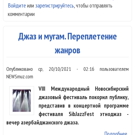
Войдите
или
зарегистрируйтесь
, чтобы отправлять
Бут
комментарии
наг
орд
зас
Джаз и мугам. Переплетение
пер
Оте
жанров
IV 
Опубликовано
ср, 20/10/2021 - 02:16
пользователем
NEWSmuz.com
VIII Международный Новосибирский
джазовый фестиваль покорил публику,
представив в концертной программе
фестиваля SibJazzFest этноджаз -
вечер азербайджанского джаза.
Подробнее
о Д