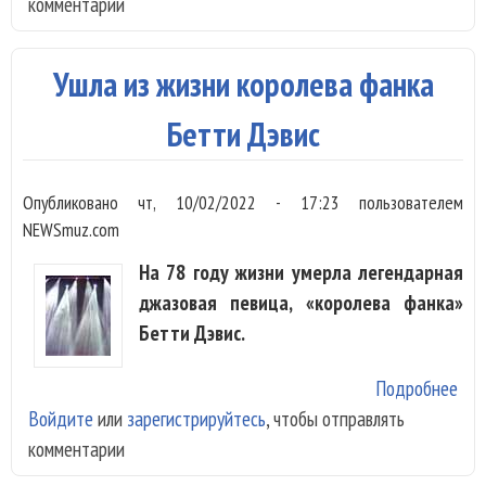
комментарии
наз
поб
кон
Ушла из жизни королева фанка
джа
мо
Бетти Дэвис
Опубликовано
чт, 10/02/2022 - 17:23
пользователем
NEWSmuz.com
На 78 году жизни умерла легендарная
джазовая певица, «королева фанка»
Бетти Дэвис.
Подробнее
о У
Войдите
или
зарегистрируйтесь
, чтобы отправлять
из 
комментарии
кор
фан