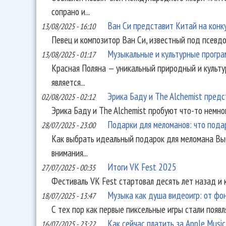
сопрано и...
Ван Си представит Китай на кон
13/08/2025 - 16:10
Певец и композитор Ван Си, известный под псевдо
Музыкальные и культурные програм
13/08/2025 - 01:17
Красная Поляна — уникальный природный и культу
является...
Эрика Баду и The Alchemist предс
02/08/2025 - 02:12
Эрика Баду и The Alchemist пробуют что-то немног
Подарки для меломанов: что пода
28/07/2025 - 23:00
Как выбрать идеальный подарок для меломана Вы
внимания...
Итоги VK Fest 2025
27/07/2025 - 00:35
Фестиваль VK Fest стартовал десять лет назад и к
Музыка как душа видеоигр: от фо
18/07/2025 - 13:47
С тех пор как первые пиксельные игры стали появл
Как сейчас платить за Apple Music
16/07/2025 - 23:22