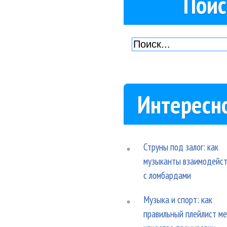
Поис
Интересн
Струны под залог: как
музыканты взаимодейс
с ломбардами
Музыка и спорт: как
правильный плейлист м