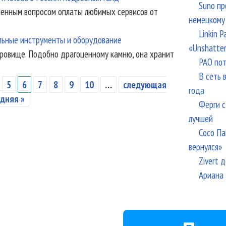
Suno пр
ченным вопросом оплаты любимых сервисов от
немецкому
Linkin 
льные инструменты и оборудование
«Unshatte
ровище. Подобно драгоценному камню, она хранит
РАО пот
В сеть 
5
6
7
8
9
10
…
следующая
года
дняя »
Ферги с
лучшей
Сосо Па
вернулся»
Zivert 
Ариана 