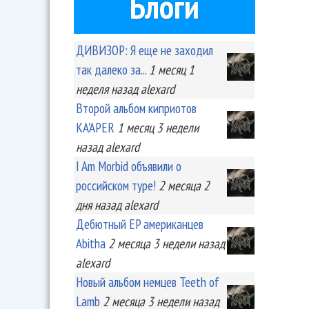
Блоги
ДИВИЗОР: Я еще не заходил
так далеко за...
1 месяц 1
неделя
назад
alexard
Второй альбом киприотов
KA'APER
1 месяц 3 недели
назад
alexard
I Am Morbid объявили о
российском туре!
2 месяца 2
дня
назад
alexard
Дебютный EP американцев
Abitha
2 месяца 3 недели
назад
alexard
Новый альбом немцев Teeth of
Lamb
2 месяца 3 недели
назад