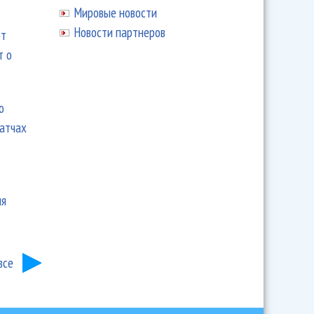
Мировые новости
Новости партнеров
ют
т о
ю
матчах
ия
все