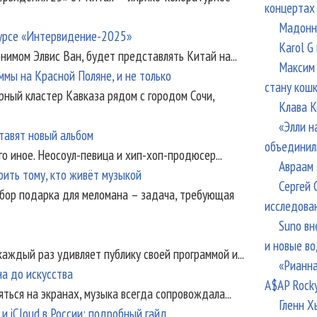
концертах
Мадонна
курсе «Интервидение-2025»
Karol G
нимом Элвис Ван, будет представлять Китай на...
Максим 
мы на Красной Поляне, и не только
стану кош
рный кластер Кавказа рядом с городом Сочи,
Клава К
«Элли н
тавят новый альбом
объединил
о иное. Неосоул-певица и хип-хоп-продюсер...
Авраам 
рить тому, кто живёт музыкой
Сергей 
бор подарка для меломана – задача, требующая
исследова
Suno вн
и новые в
аждый раз удивляет публику своей программой и...
«Рианна
на до искусства
A$AP Rock
яться на экранах, музыка всегда сопровождала...
Гленн Х
 и iCloud в России: подробный гайд