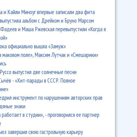
 и Кайли Миноуг впервые записали два фита
 выпустила альбом с Дрейком и Бруно Марсом
Фадеев и Маша Ржевская перевыпустили «Когда я
кой»
ока официально вышла «Замуж»
а маковом поле», Максим Лутчак и «Смешарики»
ись
Руссо выпустил две солнечные песни
Сычёв - «Хит-парады в СССР. Полное
ние»
едрил инструмент по нарушениям авторских прав
одяные знаки
 работает в студии», - проговорился ее партнер
y
ьюз завершил свою гастрольную карьеру