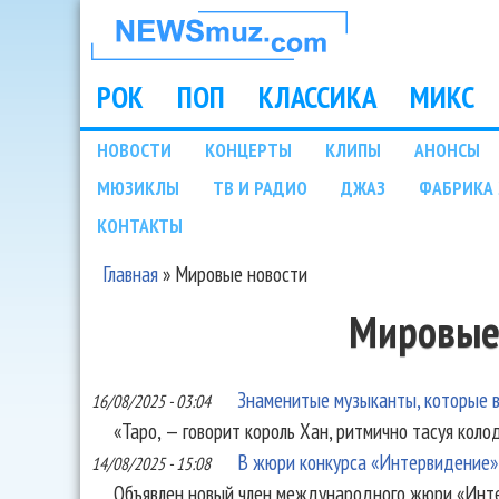
НОВОСТИ
МУЗЫКИ И
РОК
ПОП
КЛАССИКА
МИКС
Main menu
ШОУ БИЗНЕСА
НОВОСТИ
КОНЦЕРТЫ
КЛИПЫ
АНОНСЫ
Подразделы
МЮЗИКЛЫ
ТВ И РАДИО
ДЖАЗ
ФАБРИКА 
NEWSMUZ.COM
КОНТАКТЫ
Главная
»
Мировые новости
Вы здесь
Мировые
Знаменитые музыканты, которые в
16/08/2025 - 03:04
«Таро, — говорит король Хан, ритмично тасуя колод
В жюри конкурса «Интервидение» 
14/08/2025 - 15:08
Объявлен новый член международного жюри «Инте