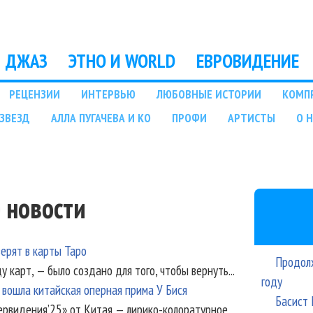
Перейти к основному
содержанию
ДЖАЗ
ЭТНО И WORLD
ЕВРОВИДЕНИЕ
РЕЦЕНЗИИ
ИНТЕРВЬЮ
ЛЮБОВНЫЕ ИСТОРИИ
КОМП
ЗВЕЗД
АЛЛА ПУГАЧЕВА И КО
ПРОФИ
АРТИСТЫ
О 
 новости
ерят в карты Таро
Продолж
у карт, — было создано для того, чтобы вернуть...
году
вошла китайская оперная прима У Бися
Басист 
рвидения’25» от Китая — лирико-колоратурное