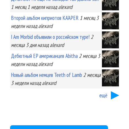
1 месяц 1 неделя
назад
alexard
Второй альбом киприотов KA'APER
1 месяц 3
недели
назад
alexard
I Am Morbid объявили о российском туре!
2
месяца 3 дня
назад
alexard
Дебютный EP американцев Abitha
2 месяца 3
недели
назад
alexard
Новый альбом немцев Teeth of Lamb
2 месяца
3 недели
назад
alexard
ещё