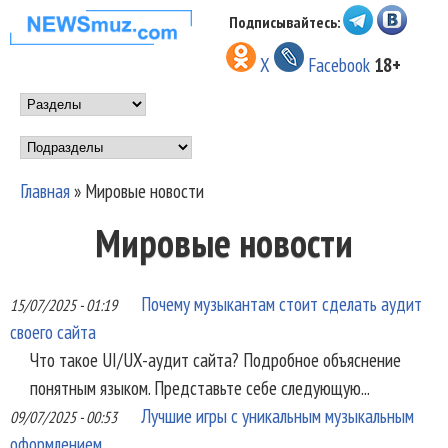
Перейти к основному
Подписывайтесь:
НОВОСТИ
содержанию
X
Facebook
18+
МУЗЫКИ И
Main menu
ШОУ БИЗНЕСА
Подразделы
NEWSMUZ.COM
Главная
»
Мировые новости
Вы здесь
Мировые новости
Почему музыкантам стоит сделать аудит
15/07/2025 - 01:19
своего сайта
Что такое UI/UX-аудит сайта? Подробное объяснение
понятным языком. Представьте себе следующую...
Лучшие игры с уникальным музыкальным
09/07/2025 - 00:53
оформлением