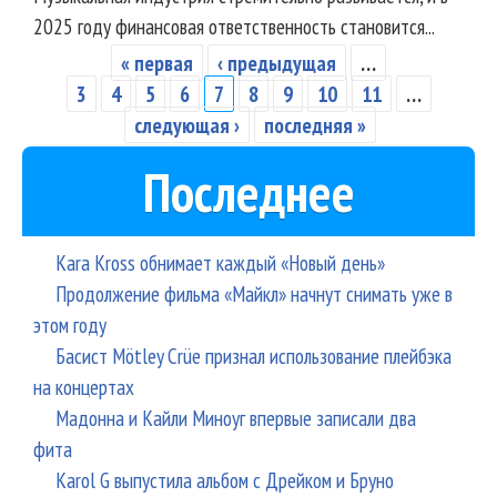
2025 году финансовая ответственность становится...
« первая
‹ предыдущая
…
Страницы
3
4
5
6
7
8
9
10
11
…
следующая ›
последняя »
Последнее
Kara Kross обнимает каждый «Новый день»
Продолжение фильма «Майкл» начнут снимать уже в
этом году
Басист Mötley Crüe признал использование плейбэка
на концертах
Мадонна и Кайли Миноуг впервые записали два
фита
Karol G выпустила альбом с Дрейком и Бруно