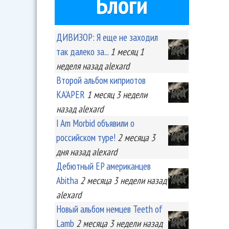
Блоги
ДИВИЗОР: Я еще не заходил
так далеко за...
1 месяц 1
неделя
назад
alexard
Второй альбом киприотов
KA'APER
1 месяц 3 недели
назад
alexard
I Am Morbid объявили о
российском туре!
2 месяца 3
дня
назад
alexard
Дебютный EP американцев
Abitha
2 месяца 3 недели
назад
alexard
Новый альбом немцев Teeth of
Lamb
2 месяца 3 недели
назад