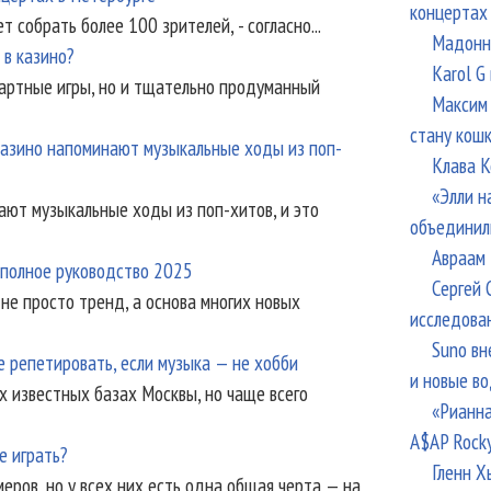
концертах
 собрать более 100 зрителей, - согласно...
Мадонна
 в казино?
Karol G
зартные игры, но и тщательно продуманный
Максим 
стану кош
казино напоминают музыкальные ходы из поп-
Клава К
«Элли н
ают музыкальные ходы из поп-хитов, и это
объединил
Авраам 
: полное руководство 2025
Сергей 
не просто тренд, а основа многих новых
исследова
Suno вн
де репетировать, если музыка — не хобби
и новые в
х известных базах Москвы, но чаще всего
«Рианна
A$AP Rock
е играть?
Гленн Х
ров, но у всех них есть одна общая черта — на