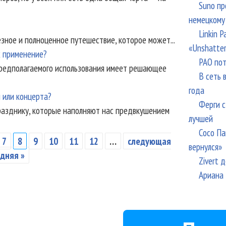
Suno пр
немецкому
Linkin 
езное и полноценное путешествие, которое может...
«Unshatte
х применение?
РАО пот
предполагаемого использования имеет решающее
В сеть 
года
 или концерта?
Ферги с
разднику, которые наполняют нас предвкушением
лучшей
Сосо Па
7
8
9
10
11
12
…
следующая
вернулся»
дняя »
Zivert 
Ариана 