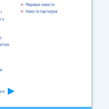
Мировые новости
Новости партнеров
ют
т о
ю
матчах
ия
все