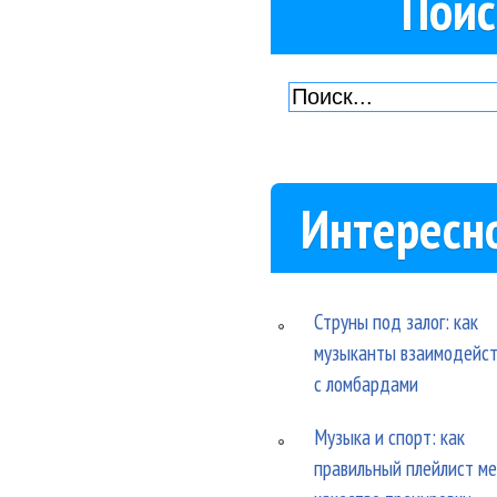
Поис
Интересн
Струны под залог: как
музыканты взаимодейс
с ломбардами
Музыка и спорт: как
правильный плейлист м