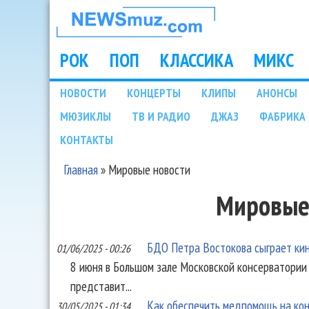
НОВОСТИ
МУЗЫКИ И
РОК
ПОП
КЛАССИКА
МИКС
Main menu
ШОУ БИЗНЕСА
НОВОСТИ
КОНЦЕРТЫ
КЛИПЫ
АНОНСЫ
Подразделы
МЮЗИКЛЫ
ТВ И РАДИО
ДЖАЗ
ФАБРИКА 
NEWSMUZ.COM
КОНТАКТЫ
Главная
»
Мировые новости
Вы здесь
Мировые
БДО Петра Востокова сыграет кин
01/06/2025 - 00:26
8 июня в Большом зале Московской консерватори
представит...
Как обеспечить медпомощь на кон
30/05/2025 - 01:34