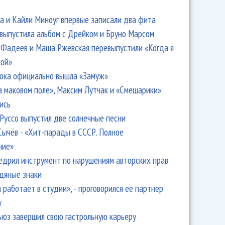
 и Кайли Миноуг впервые записали два фита
 выпустила альбом с Дрейком и Бруно Марсом
Фадеев и Маша Ржевская перевыпустили «Когда я
кой»
ока официально вышла «Замуж»
а маковом поле», Максим Лутчак и «Смешарики»
ись
Руссо выпустил две солнечные песни
Сычёв - «Хит-парады в СССР. Полное
ние»
едрил инструмент по нарушениям авторских прав
одяные знаки
 работает в студии», - проговорился ее партнер
y
ьюз завершил свою гастрольную карьеру