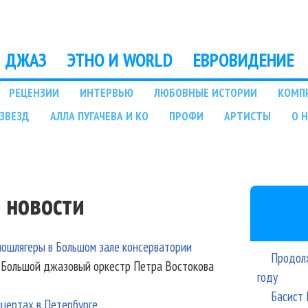
Перейти к основному
содержанию
ДЖАЗ
ЭТНО И WORLD
ЕВРОВИДЕНИЕ
РЕЦЕНЗИИ
ИНТЕРВЬЮ
ЛЮБОВНЫЕ ИСТОРИИ
КОМП
ЗВЕЗД
АЛЛА ПУГАЧЕВА И КО
ПРОФИ
АРТИСТЫ
О 
 новости
ошлягеры в Большом зале консерватории
Продолж
и Большой джазовый оркестр Петра Востокова
году
Басист 
цертах в Петербурге