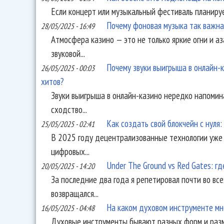
Если концерт или музыкальный фестиваль планирует
Почему фоновая музыка так важна
28/05/2025 - 16:49
Атмосфера казино — это не только яркие огни и а
звуковой...
Почему звуки выигрыша в онлайн-
26/05/2025 - 00:03
хитов?
Звуки выигрыша в онлайн-казино нередко напомин
сходство...
Как создать свой блокчейн с нуля
25/05/2025 - 02:41
В 2025 году децентрализованные технологии уже 
цифровых...
Under The Ground vs Red Gates: г
20/05/2025 - 14:20
За последние два года я репетировал почти во все
возвращался...
На каком духовом инструменте мн
16/05/2025 - 04:48
Духовые инструменты бывают разных форм и разме