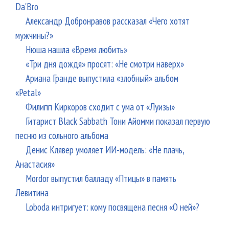
Da'Bro
Александр Добронравов рассказал «Чего хотят
мужчины?»
Нюша нашла «Время любить»
«Три дня дождя» просят: «Не смотри наверх»
Ариана Гранде выпустила «злобный» альбом
«Petal»
Филипп Киркоров сходит с ума от «Луизы»
Гитарист Black Sabbath Тони Айомми показал первую
песню из сольного альбома
Денис Клявер умоляет ИИ-модель: «Не плачь,
Анастасия»
Mordor выпустил балладу «Птицы» в память
Левитина
Loboda интригует: кому посвящена песня «О ней»?