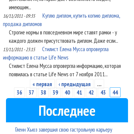
имеющим...
Куплю диплом, купить копию диплома,
16/11/2011 - 09:35
продажа дипломов
Строгие нормы в повседневном мире ставят рамки - у
каждого должен присутствовать диплом. Даже если...
Стилист Елена Мусса опровергла
13/11/2011 - 23:15
информацию в статье Life News
Стилист Елена Мусса опровергла информацию, которая
появилась в статье Life News от 7 ноября 2011...
« первая
‹ предыдущая
…
Страницы
36
37
38
39
40
41
42
43
44
Последнее
Гленн Хьюз завершил свою гастрольную карьеру