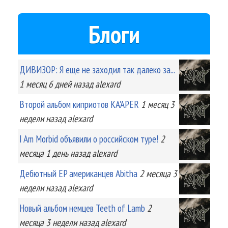
Блоги
ДИВИЗОР: Я еще не заходил так далеко за...
1 месяц 6 дней
назад
alexard
Второй альбом киприотов KA'APER
1 месяц 3
недели
назад
alexard
I Am Morbid объявили о российском туре!
2
месяца 1 день
назад
alexard
Дебютный EP американцев Abitha
2 месяца 3
недели
назад
alexard
Новый альбом немцев Teeth of Lamb
2
месяца 3 недели
назад
alexard