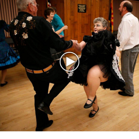
Сурганова выпустили инструментальный «Рингтон
Сюита»
Светлана Сурганова выпустит автобиографию
Последнее
Продолжение фильма «Майкл» начнут снимать уже в
этом году
Басист Mötley Crüe признал использование плейбэка
на концертах
Мадонна и Кайли Миноуг впервые записали два
фита
Karol G выпустила альбом с Дрейком и Бруно
Марсом