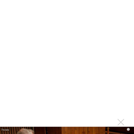
Светлана Сурганова окунулась в ретро-«Акварель»
Светлана Сурганова назвала себя «Волчица»
Светлана Сурганова выложила свой спектакль
«Отношения»
Светлана Сурганова презентовала автобиографическую
книгу «Все сначала!»
Светлана Сурганова выпустила автобиографию
Светлана Сурганова спела о большой воде внутри нас
Светлана Сурганова нашла место для света в темноте
«Сурганова и оркестр» выпустила свой юбилейный
концерт альбомом
Сурганова выпустила песню, от которой хочется жить
Светлана Сурганова сняла в клипе «Мир-лабиринт» свою
маму
i
Светлана Сурганова зарядила Витебск энергией