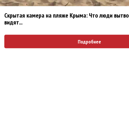
Блоги
Скрытая камера на пляже Крыма: Что люди вытвор
видят...
ДИВИЗОР: Я еще не заходил так далеко за...
1 месяц 6 дней
назад
alexard
Подробнее
Второй альбом киприотов KA'APER
1 месяц 3
недели
назад
alexard
I Am Morbid объявили о российском туре!
2
месяца 1 день
назад
alexard
Дебютный EP американцев Abitha
2 месяца 3
недели
назад
alexard
Новый альбом немцев Teeth of Lamb
2
месяца 3 недели
назад
alexard