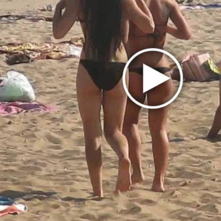
Alessa Majik и sp84 показали истинно
питерское «Свидание»
U2 выпустили «Street of Dreams» и клип из
Мексики
Бейонсе выпустила первую за два года
песню «Morning Dew (Donk)»
Mia Boyka в образе Барби снялась в клипе
«Экспонат»
The Strokes показали Going Shopping из
будущего альбома