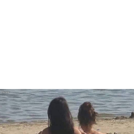
«ДДТ» показали постапокалиптическую
«Херь»
Венсан Кассель ругается на съемочной
площадке Charli XCX «Camera»
Мэрилин Мэнсон клонировал себя в «Front
Toward Enemy»
Хабиб стал Алладином в клипе «Моя
малышка»
Ани Лорак танцует с мужем в «Обожаю»
BTS расслабляются после вечеринки в
«Normal»