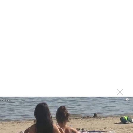
«Время и Стекло», «Грибы» и Елка стали триумфаторами
Top Hit Music Awards
Ёлка: Премии TopHit - чистая статистика, которая не
подлежит сомнениям!
Объявлены первые участники Tophit Music Awards
2018
TopHit и Zamsha сделают эфирную статистику
прозрачной
Top Hit Music Awards назвала лучшим «Ленинград»
«Ленинград» выступит на Top Hit Music Awards
Top Hit проведет юбилейную премию в марте 2017
i
Билан и Нюша выступят на Top Hit Music Awards 2016
Serebro, Ёлка и Нюша выступят на Top Hit Music
Awards