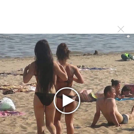
Top Hit Live! подискутировал про ИИ и вертикальные
видео
Мадонна, Алла Пугачева и Мэрайя Кэри - мировые
лидеры по продажам CD и LP
i
TopHit: каждый пятый трек в интернет-чартах создан с
помощью нейросетей
TopHit предупредил про эпоху доминирования ИИ-
контента в Интернете
TopHit Music Awards 2025 как всем сестрам по
серьгам
TopHit подвел итоги года: только одна новая песня в
топе чартов!
TopHit подвел итоги музыкального года
«Время и Стекло», «Грибы» и Елка стали триумфаторами