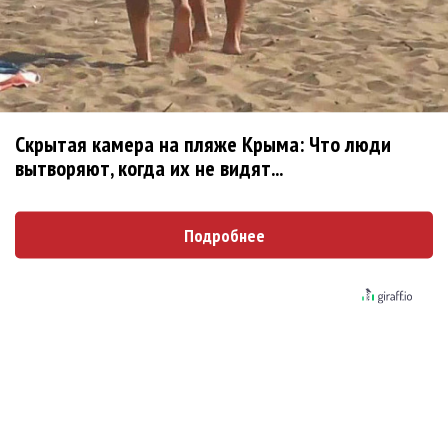
Top Hit Music Awards
Ёлка: Премии TopHit - чистая статистика, которая не
подлежит сомнениям!
Объявлены первые участники Tophit Music Awards
2018
Скрытая камера на пляже Крыма: Что люди
TopHit и Zamsha сделают эфирную статистику
вытворяют, когда их не видят...
прозрачной
Top Hit Music Awards назвала лучшим «Ленинград»
Подробнее
«Ленинград» выступит на Top Hit Music Awards
Top Hit проведет юбилейную премию в марте 2017
Билан и Нюша выступят на Top Hit Music Awards 2016
Serebro, Ёлка и Нюша выступят на Top Hit Music
Awards
Tophit запустил чарты Youtube