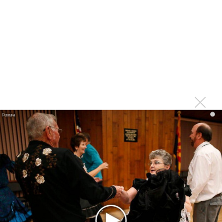
«Рианна работает в студии», - проговорился ее
партнер A$AP Rocky
Гленн Хьюз завершил свою гастрольную карьеру
Suno проиграла суд о нарушении авторских прав
немецкому лицензиату
Linkin Park показал трейлер документального фильма
«Unshatter»
РАО потребовало от театра Кадышевой неустойку
i
В сеть выложен уникальный концерт Led Zeppelin
1970 года
Ферги стала петь в Black Eyed Peas, чтобы стать
лучшей
Сосо Павлиашвили и Максим Фадеев показали клип «Я
не вернулся»
Zivert дебютировала в большом кино