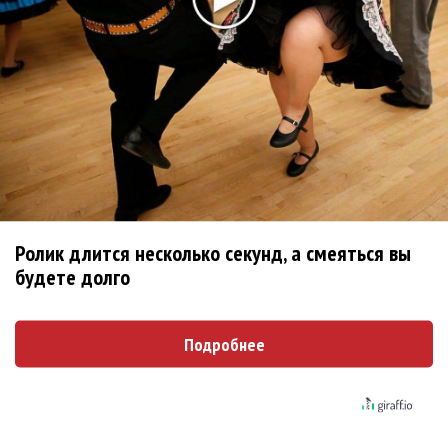
Новое
Сергей Сычёв - «Хит-парады в СССР. Полное
исследование»
Suno внедрил инструмент по нарушениям
авторских прав и новые водяные знаки
Ролик длится несколько секунд, а смеяться вы
Suno проиграла суд о нарушении авторских
будете долго
прав немецкому лицензиату
РАО потребовало от театра Кадышевой
Подробнее
неустойку
Ваня Дмитриенко побил рекорд Егора
Крида, став самым юным артистом,