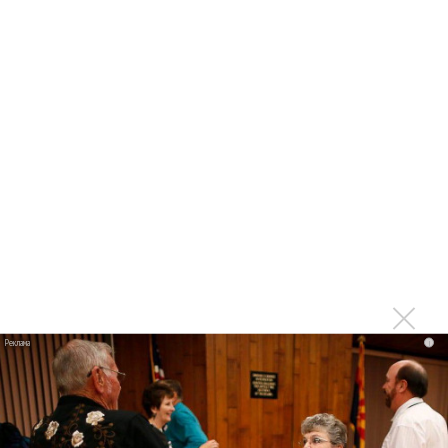
«Когда я стану кошкой»
Клава Кока официально вышла «Замуж»
«Элли на маковом поле», Максим Лутчак и
«Смешарики» объединились
Авраам Руссо выпустил две солнечные песни
Сергей Сычёв - «Хит-парады в СССР. Полное
исследование»
Suno внедрил инструмент по нарушениям авторских
прав и новые водяные знаки
«Рианна работает в студии», - проговорился ее
партнер A$AP Rocky
Гленн Хьюз завершил свою гастрольную карьеру
Suno проиграла суд о нарушении авторских прав
i
немецкому лицензиату
Linkin Park показал трейлер документального фильма
«Unshatter»