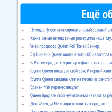
Ещё об
Легенда Queen анонсировала новый сольный ал
Какие самые легендарные рок-группы чаще слу
Умер продюсер Queen Рой Томас Бейкер
Эд Ширан и Queen вошли в топ-100 налогоплат
В России продаются рок-артефакты: гитара с а
Группа Queen показала свой самый первый клип
Группа Queen сделала клип на песню из самого 
Брайан Мэй перенес инсульт
Queen продали свой музыкальный каталог за р
Дом Фредди Меркьюри готовится к продаже
Личные вещи, драгоценности и гитары Фредди