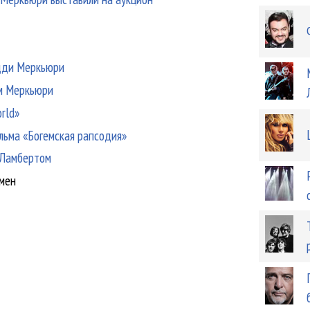
едди Меркьюри
ом Меркьюри
rld»
льма «Богемская рапсодия»
 Ламбертом
емен