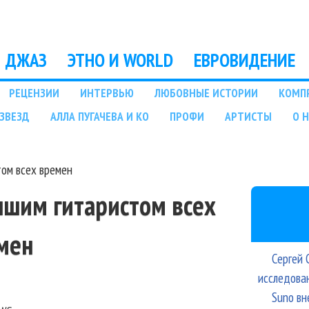
Перейти к основному
содержанию
ДЖАЗ
ЭТНО И WORLD
ЕВРОВИДЕНИЕ
РЕЦЕНЗИИ
ИНТЕРВЬЮ
ЛЮБОВНЫЕ ИСТОРИИ
КОМП
ЗВЕЗД
АЛЛА ПУГАЧЕВА И КО
ПРОФИ
АРТИСТЫ
О 
том всех времен
чшим гитаристом всех
мен
Сергей 
исследова
Suno вн