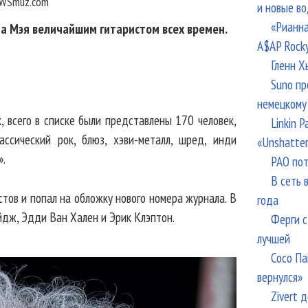
WSmuz.com
и новые в
«Рианна
на Мэя величайшим гитаристом всех времен.
A$AP Rock
Гленн Х
Suno пр
немецкому
k, всего в списке были представлены 170 человек,
Linkin 
ссический рок, блюз, хэви-металл, шред, инди
«Unshatte
».
РАО пот
В сеть 
стов и попал на обложку нового номера журнала. В
года
дж, Эдди Ван Хален и Эрик Клэптон.
Ферги с
лучшей
Сосо Па
вернулся»
Zivert 