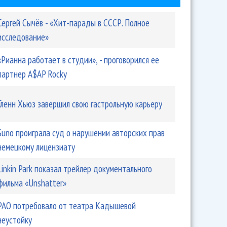
Сергей Сычёв - «Хит-парады в СССР. Полное
исследование»
«Рианна работает в студии», - проговорился ее
партнер A$AP Rocky
Гленн Хьюз завершил свою гастрольную карьеру
Suno проиграла суд о нарушении авторских прав
немецкому лицензиату
Linkin Park показал трейлер документального
фильма «Unshatter»
РАО потребовало от театра Кадышевой
неустойку