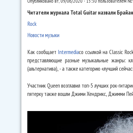
Опубликовано
вт, 09/06/2020 - 15:30
пользователем
NE
Читатели журнала Total Guitar назвали Брайа
Rock
Новости музыки
Как сообщает
Intermedia
со ссылкой на Classic Roc
представляющие разные музыкальные жанры: кла
(альтернатива), - а также категорию «лучший сейчас
Участник Queen возглавил топ-5 лучших рок-гитари
пятерку также вошли Джими Хендрикс, Джимми Пей