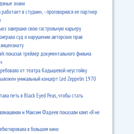
одяные знаки
 работает в студии», - проговорился ее партнер
y
ьюз завершил свою гастрольную карьеру
оиграла суд о нарушении авторских прав
 лицензиату
Park показал трейлер документального фильма
r»
ребовало от театра Кадышевой неустойку
выложен уникальный концерт Led Zeppelin 1970
тала петь в Black Eyed Peas, чтобы стать
влиашвили и Максим Фадеев показали клип «Я не
дебютировала в большом кино