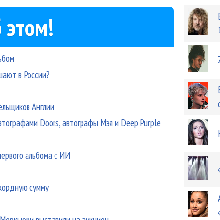
 этом!
ьбом
шают в России?
ельщиков Англии
втографами Doors, автографы Мэя и Deep Purple
первого альбома с ИИ
екордную сумму
 Меркьюри выставили на аукцион