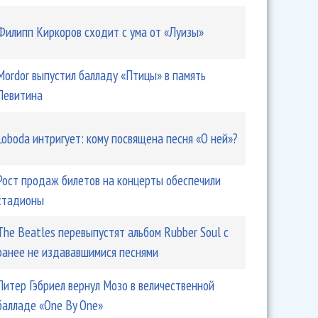
Филипп Киркоров сходит с ума от «Луизы»
Mordor выпустил балладу «Птицы» в память
Левитина
Loboda интригует: кому посвящена песня «О ней»?
Рост продаж билетов на концерты обеспечили
стадионы
The Beatles перевыпустят альбом Rubber Soul с
ранее не издававшимися песнями
Питер Гэбриел вернул Мозо в величественной
балладе «One By One»