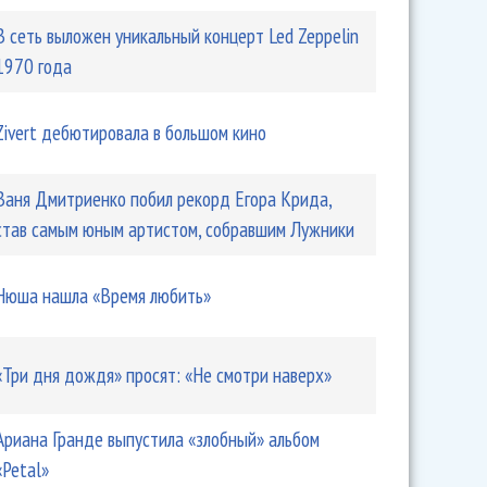
В сеть выложен уникальный концерт Led Zeppelin
1970 года
Zivert дебютировала в большом кино
Ваня Дмитриенко побил рекорд Егора Крида,
став самым юным артистом, собравшим Лужники
Нюша нашла «Время любить»
«Три дня дождя» просят: «Не смотри наверх»
Ариана Гранде выпустила «злобный» альбом
«Petal»