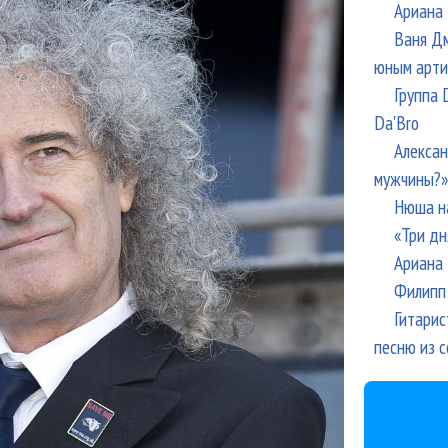
Ариана 
Ваня Дм
юным арти
Группа 
Da'Bro
Алексан
мужчины?»
Нюша н
«Три дн
Ариана 
Филипп 
Гитарис
песню из с