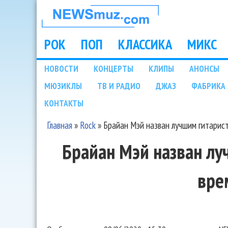
НОВОСТИ
МУЗЫКИ И
РОК
ПОП
КЛАССИКА
МИКС
Main menu
ШОУ БИЗНЕСА
НОВОСТИ
КОНЦЕРТЫ
КЛИПЫ
АНОНСЫ
Подразделы
МЮЗИКЛЫ
ТВ И РАДИО
ДЖАЗ
ФАБРИКА 
NEWSMUZ.COM
КОНТАКТЫ
Главная
»
Rock
»
Брайан Мэй назван лучшим гитарис
Вы здесь
Брайан Мэй назван лу
вре