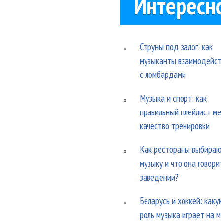
Интересн
Струны под залог: как
музыканты взаимодейс
с ломбардами
Музыка и спорт: как
правильный плейлист м
качество тренировки
Как рестораны выбира
музыку и что она говори
заведении?
Беларусь и хоккей: каку
роль музыка играет на 