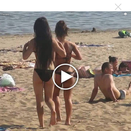
i
Ещё об этом!
ВЮСО провел новый отбор в состав оркестра
Фестиваль Чайковского в Клину завершили Денис
Мацуев и «Солисты Москвы»
Фестиваль Чайковского в Клину вобрал джаз Мерабовой
и всего Чайковского в Демьяново
Юрий Башмет: Всех приглашаю на фестиваль
Чайковского!
Юрий Башмет: У меня до драки со Стингом не дошло!
Фестиваль Башмета в Ярославле завершился «Бедными
людьми» с Евгением Мироновым