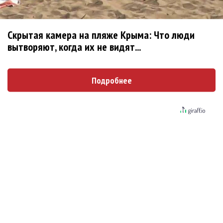
Дивное барокко из Италии: La Magnific Comunita сыграл
волшебство
Китайский Ming Quintet сыграл эксклюзив в Ярославле
Скрытая камера на пляже Крыма: Что люди
вытворяют, когда их не видят...
Юрий Башмет показал авторскую версию «Иоланты» в
Ярославле
Немецкие органисты сыграли марафон на фестивале
Подробнее
Юрия Башмета
Чеховские пуды любви с Шнитке и Чайковским на
фестивале Башмета в Ярославле
В Ярославле фестиваль Башмета начался с Моцарта
В Ярославской области пройдет XVIII Международный
музыкальный фестиваль Юрия Башмета
Юрий Башмет и ВЮСО выступят в Будапеште
Фестиваль Юрия Башмета в Хабаровском крае пройдет
в 15 раз