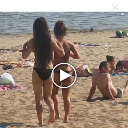
NEWSmuz.com
"Глав.реду" - зазвучал освежающий голос
i
профессионала :)
Войдите
или
зарегистрируйтесь
, чтобы
отправлять комментарии
ПРОЧИТАЙ НОВОСТИ ПЕРВЫМ:
Ещё об этом!
ВЮСО провел новый отбор в состав оркестра
Фестиваль Чайковского в Клину завершили Денис
Мацуев и «Солисты Москвы»