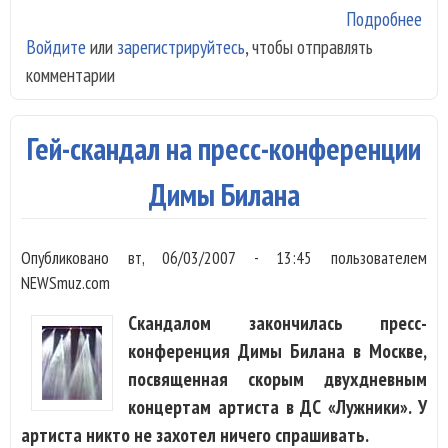
Подробнее
о С
Войдите
или
зарегистрируйтесь
, чтобы отправлять
зан
комментарии
Тим
Биз
нес
Гей-скандал на пресс-конференции
Димы Билана
Опубликовано
вт, 06/03/2007 - 13:45
пользователем
NEWSmuz.com
Скандалом закончилась пресс-
конференция Димы Билана в Москве,
посвященная скорым двухдневным
концертам артиста в ДС «Лужники». У
артиста никто не захотел ничего спрашивать.