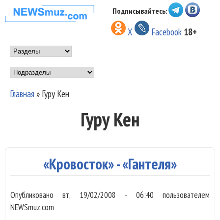
Перейти к основному
Подписывайтесь:
НОВОСТИ
содержанию
X
Facebook
18+
МУЗЫКИ И
Main menu
ШОУ БИЗНЕСА
Подразделы
NEWSMUZ.COM
Главная
»
Гуру Кен
Вы здесь
Гуру Кен
«Кровосток» - «Гантеля»
Опубликовано
вт, 19/02/2008 - 06:40
пользователем
NEWSmuz.com