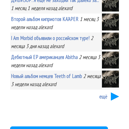
1 месяц 1 неделя
назад
alexard
Второй альбом киприотов KA'APER
1 месяц 3
недели
назад
alexard
I Am Morbid объявили о российском туре!
2
месяца 3 дня
назад
alexard
Дебютный EP американцев Abitha
2 месяца 3
недели
назад
alexard
Новый альбом немцев Teeth of Lamb
2 месяца
3 недели
назад
alexard
ещё