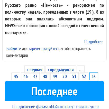
Русского радио «Нежность» - рекордсмен по
количеству недель, проведенных в чарте (19!), 8 из
которых она являлась абсолютным лидером.
NEWSmusic поговорил с новой звездой отечественной
поп-музыки.
Подробнее
о М
Войдите
или
зарегистрируйтесь
, чтобы отправлять
"Мн
комментарии
неи
сек
люб
« первая
‹ предыдущая
…
Страницы
45
46
47
48
49
50
51
52
53
Последнее
Продолжение фильма «Майкл» начнут снимать уже в