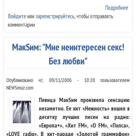
Подробнее
о Г
Войдите
или
зарегистрируйтесь
, чтобы отправлять
ска
комментарии
пре
кон
Ди
МакSим: "Мне неинтересен секс!
Бил
Без любви"
Опубликовано
чт, 09/11/2006 - 10:20
пользователем
NEWSmuz.com
Певица МакSим произвела сенсацию
незаметно. Ее хит «Нежность» вошел в
десятку лучших песен на радио:
«Европа+», «Хит FM», «D FM», «Попса»,
«LOVE radio». В хит-параде «Золотой граммофон»