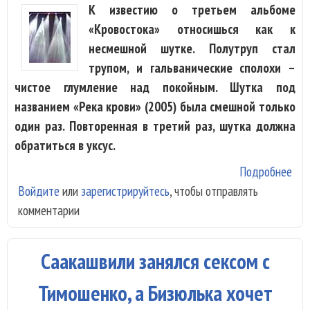
К известию о третьем альбоме
«Кровостока» относишься как к
несмешной шутке. Полутруп стал
трупом, и гальванические сполохи –
чистое глумление над покойным. Шутка под
названием «Река крови» (2005) была смешной только
один раз. Повторенная в третий раз, шутка должна
обратиться в уксус.
Подробнее
о
Войдите
или
зарегистрируйтесь
, чтобы отправлять
«Кр
комментарии
- «
Саакашвили занялся сексом с
Тимошенко, а Бизюлька хочет