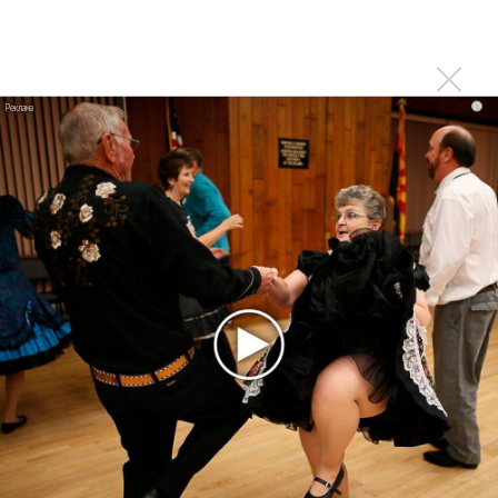
сняли фильм
Александр Розенбаум успешно прооперирован в
Красноярске
i
Александр Розенбаум выпустил «Ритм лю Блюз»
Александр Розенбаум спас пассажира на борту
самолета
Розенбаум рассказал о самочувствии после сообщений о
раке
Александр Розенбаум борется с онкологией
Розенбаум сломал несколько ребер на концерте
Григорий Ковалевский отпраздновал 70-летие
Григорий Лепс отправился на лечение прямо с
концерта
"Золотой Граммофон 2012": Между Ротару и Ваенгой