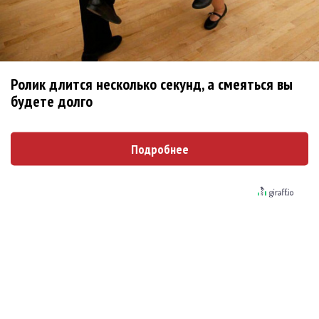
пустота
Последнее
Ролик длится несколько секунд, а смеяться вы
будете долго
Kara Kross обнимает каждый «Новый день»
Продолжение фильма «Майкл» начнут снимать уже в
Подробнее
этом году
Басист Mötley Crüe признал использование плейбэка
на концертах
Мадонна и Кайли Миноуг впервые записали два
фита
Karol G выпустила альбом с Дрейком и Бруно
Марсом
Максим Фадеев и Маша Ржевская перевыпустили
«Когда я стану кошкой»