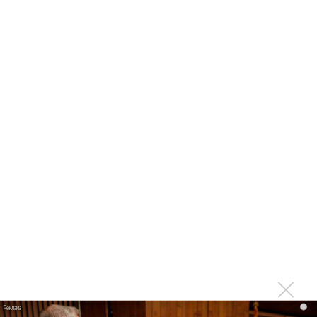
Войдите
или
зарегистрируйтесь
, чтобы отправлять
комментарии
ПРОЧИТАЙ НОВОСТИ ПЕРВЫМ:
Ещё об этом!
Умер легендарный пианист Чик Кореа
Последнее
Kara Kross обнимает каждый «Новый день»
Продолжение фильма «Майкл» начнут снимать уже в
этом году
i