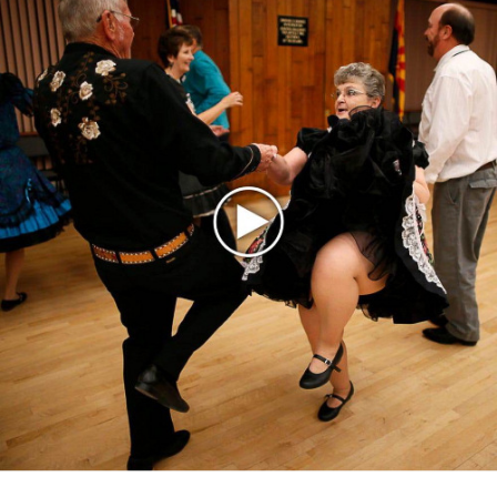
Басист Mötley Crüe признал использование плейбэка
на концертах
Мадонна и Кайли Миноуг впервые записали два
фита
Karol G выпустила альбом с Дрейком и Бруно
Марсом
Максим Фадеев и Маша Ржевская перевыпустили
«Когда я стану кошкой»
Клава Кока официально вышла «Замуж»
«Элли на маковом поле», Максим Лутчак и
«Смешарики» объединились
Авраам Руссо выпустил две солнечные песни
Сергей Сычёв - «Хит-парады в СССР. Полное
исследование»
Suno внедрил инструмент по нарушениям авторских
прав и новые водяные знаки