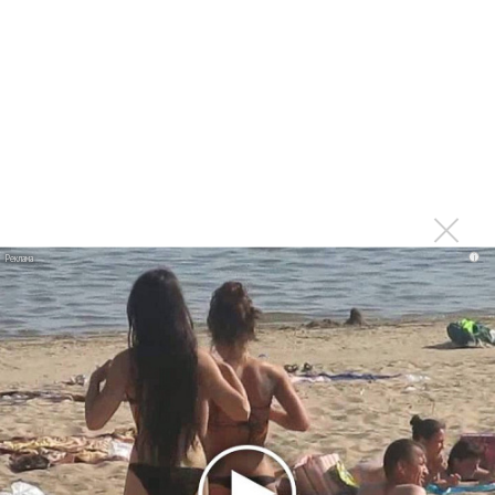
Максим Фадеев и Маша Ржевская перевыпустили
«Когда я стану кошкой»
Клава Кока официально вышла «Замуж»
«Элли на маковом поле», Максим Лутчак и
«Смешарики» объединились
Авраам Руссо выпустил две солнечные песни
Сергей Сычёв - «Хит-парады в СССР. Полное
исследование»
i
Suno внедрил инструмент по нарушениям авторских
прав и новые водяные знаки
«Рианна работает в студии», - проговорился ее
партнер A$AP Rocky
Гленн Хьюз завершил свою гастрольную карьеру
Suno проиграла суд о нарушении авторских прав
немецкому лицензиату
Linkin Park показал трейлер документального фильма