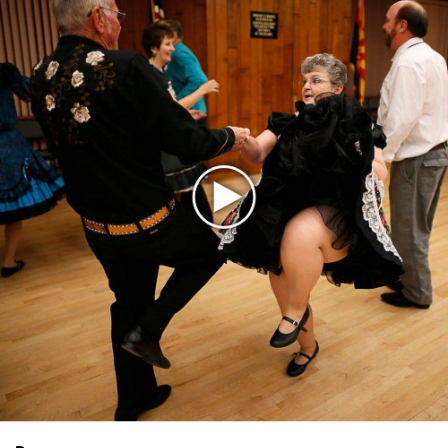
Гленн Хьюз завершил свою гастрольную карьеру
Suno проиграла суд о нарушении авторских прав
немецкому лицензиату
Linkin Park показал трейлер документального фильма
«Unshatter»
РАО потребовало от театра Кадышевой неустойку
В сеть выложен уникальный концерт Led Zeppelin
1970 года
Ферги стала петь в Black Eyed Peas, чтобы стать
лучшей
Сосо Павлиашвили и Максим Фадеев показали клип «Я
не вернулся»
Zivert дебютировала в большом кино
Новое