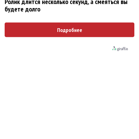
Ролик длится несколько секунд, а смеяться вы
будете долго
Ариана Гранде сделает перерыв в
публичности
Подробнее
Группа Dabro добилась отмены бренда
ресторана Da'Bro
Солиста 30 Seconds To Mars несколько
женщин обвинили в сексуальном насилии над
детьми
BTS обиделись и не станут принимать
участие в Grammy
Ариана Гранде подала в суд против
укравших у нее музыку и фото