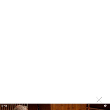
Мадонна и Кайли Миноуг впервые записали два
фита
Karol G выпустила альбом с Дрейком и Бруно
Марсом
Максим Фадеев и Маша Ржевская перевыпустили
«Когда я стану кошкой»
Клава Кока официально вышла «Замуж»
«Элли на маковом поле», Максим Лутчак и
«Смешарики» объединились
Авраам Руссо выпустил две солнечные песни
Сергей Сычёв - «Хит-парады в СССР. Полное
исследование»
Suno внедрил инструмент по нарушениям авторских
прав и новые водяные знаки
«Рианна работает в студии», - проговорился ее
i
партнер A$AP Rocky