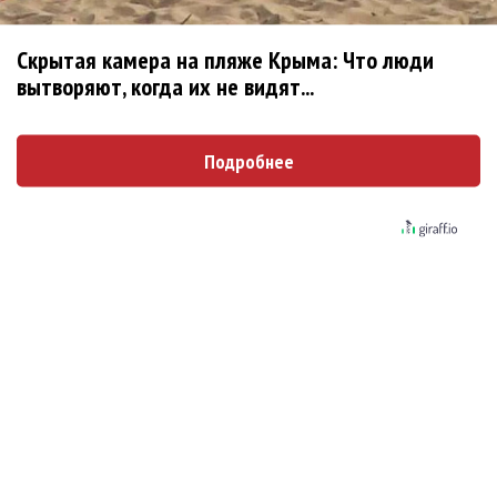
души в эти цифровые аватары. Без
преувеличения: мы возвращаемся».
Скрытая камера на пляже Крыма: Что люди
вытворяют, когда их не видят...
Быстрый поиск:
ABBA
Подробнее
Войдите
или
зарегистрируйтесь
, чтобы отправлять
комментарии
ПРОЧИТАЙ НОВОСТИ ПЕРВЫМ:
Ещё об этом!
Шоу ABBA Voyage посмотрели уже 4 млн зрителей
Участник ABBA купил каталог Тины Тернер