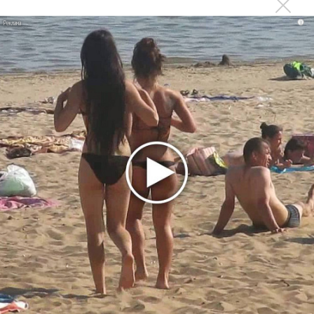
посчастливилось работать с группой лично. Это
i
сотрудничество продолжается уже много лет,
открывая миру уникальную музыку и историю
легендарной группы ABBA. Их творчество и
мелодии, неподвластные времени, завораживают
нас и подталкивают на сотрудничество в сфере
абсолютно любых креативных проектов и
начинаниях группы”.
Режиссером музыкального видео к ‘I Still Have Faith In You’
стал Shynola.
«И еще раз, спасибо за ожидание! Мы надеемся
увидеть вас на “ABBA Arena” и да, именно
«увидеть», так как мы буквально вложили свои