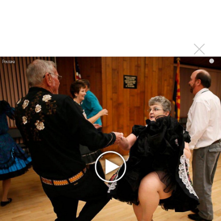
Стартовало голосование на премии «Виктория»
Последнее
i
Kara Kross обнимает каждый «Новый день»
Продолжение фильма «Майкл» начнут снимать уже в
этом году
Басист Mötley Crüe признал использование плейбэка
на концертах
Мадонна и Кайли Миноуг впервые записали два
фита
Karol G выпустила альбом с Дрейком и Бруно
Марсом
Максим Фадеев и Маша Ржевская перевыпустили
«Когда я стану кошкой»