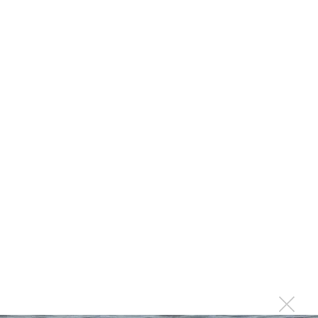
на концертах
Мадонна и Кайли Миноуг впервые записали два
фита
Karol G выпустила альбом с Дрейком и Бруно
Марсом
Максим Фадеев и Маша Ржевская перевыпустили
«Когда я стану кошкой»
Клава Кока официально вышла «Замуж»
«Элли на маковом поле», Максим Лутчак и
«Смешарики» объединились
Авраам Руссо выпустил две солнечные песни
Сергей Сычёв - «Хит-парады в СССР. Полное
исследование»
Suno внедрил инструмент по нарушениям авторских
прав и новые водяные знаки
«Рианна работает в студии», - проговорился ее