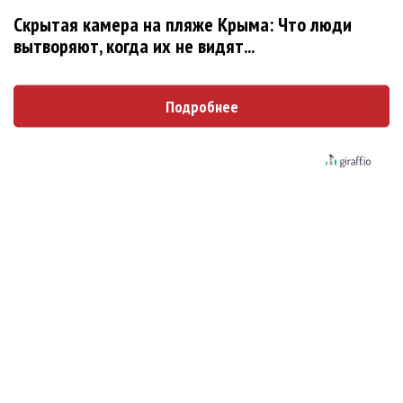
Новое
Скрытая камера на пляже Крыма: Что люди
вытворяют, когда их не видят...
Продолжение фильма «Майкл» начнут
Подробнее
снимать уже в этом году
Басист Mötley Crüe признал использование
плейбэка на концертах
Мадонна и Кайли Миноуг впервые записали
два фита
Karol G выпустила альбом с Дрейком и Бруно
Марсом
Максим Фадеев и Маша Ржевская
перевыпустили «Когда я стану кошкой»