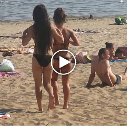
i
партнер A$AP Rocky
Гленн Хьюз завершил свою гастрольную карьеру
Suno проиграла суд о нарушении авторских прав
немецкому лицензиату
Linkin Park показал трейлер документального фильма
«Unshatter»
РАО потребовало от театра Кадышевой неустойку
В сеть выложен уникальный концерт Led Zeppelin
1970 года
Ферги стала петь в Black Eyed Peas, чтобы стать
лучшей
Сосо Павлиашвили и Максим Фадеев показали клип «Я
не вернулся»
Zivert дебютировала в большом кино
Ариана Гранде сделает перерыв в публичности