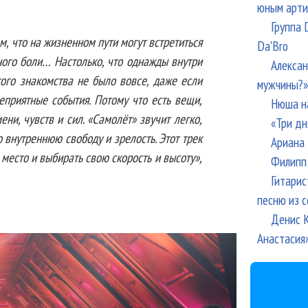
юным арти
Группа 
м, что на жизненном пути могут встретиться
Da'Bro
ного боли… Настолько, что однажды внутри
Алексан
того знакомства не было вовсе, даже если
мужчины?»
приятные события. Потому что есть вещи,
Нюша н
ени, чувств и сил. «Самолёт» звучит легко,
«Три дн
о внутреннюю свободу и зрелость. Этот трек
Ариана 
е место и выбирать свою скорость и высоту»,
Филипп 
Гитарис
песню из с
Денис К
Анастасия