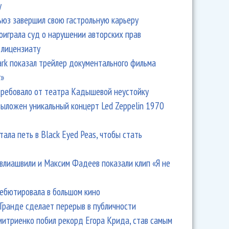
y
ьюз завершил свою гастрольную карьеру
оиграла суд о нарушении авторских прав
 лицензиату
Park показал трейлер документального фильма
r»
ребовало от театра Кадышевой неустойку
выложен уникальный концерт Led Zeppelin 1970
тала петь в Black Eyed Peas, чтобы стать
влиашвили и Максим Фадеев показали клип «Я не
дебютировала в большом кино
Гранде сделает перерыв в публичности
итриенко побил рекорд Егора Крида, став самым