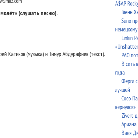
WSmuz.com
A$AP Rock
Гленн Х
молёт» (слушать песню).
Suno пр
немецкому
Linkin 
«Unshatte
ей Катиков (музыка) и Тимур Абдурафиев (текст).
РАО пот
В сеть 
года
Ферги с
лучшей
Сосо Па
вернулся»
Zivert 
Ариана 
Ваня Дм