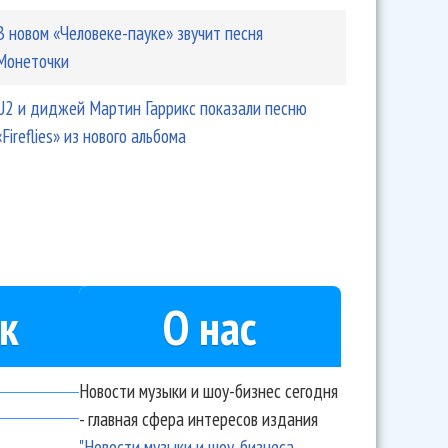
В новом «Человеке-пауке» звучит песня
Монеточки
U2 и диджей Мартин Гаррикс показали песню
«Fireflies» из нового альбома
к
О нас
Новости музыки и шоу-бизнес сегодня
- главная сфера интересов издания
"Новости музыки и шоу-бизнеса