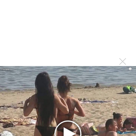
Zivert дебютировала в большом кино
Ариана Гранде сделает перерыв в публичности
Ваня Дмитриенко побил рекорд Егора Крида, став
самым юным артистом, собравшим Лужники
Группа Dabro добилась отмены бренда ресторана
Da'Bro
Александр Добронравов рассказал «Чего хотят
мужчины?»
i
Нюша нашла «Время любить»
«Три дня дождя» просят: «Не смотри наверх»
Ариана Гранде выпустила «злобный» альбом
«Petal»
Филипп Киркоров сходит с ума от «Луизы»
Гитарист Black Sabbath Тони Айомми показал первую
песню из сольного альбома