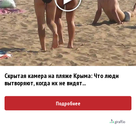
Новое
Ариана Гранде сделает перерыв в
публичности
Группа Dabro добилась отмены бренда
ресторана Da'Bro
Солиста 30 Seconds To Mars несколько
Скрытая камера на пляже Крыма: Что люди
вытворяют, когда их не видят...
женщин обвинили в сексуальном насилии над
детьми
Подробнее
BTS обиделись и не станут принимать
участие в Grammy
Ариана Гранде подала в суд против
укравших у нее музыку и фото