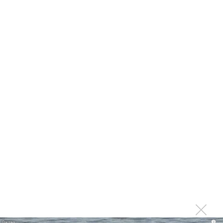
Suno проиграла суд о нарушении авторских прав
немецкому лицензиату
Linkin Park показал трейлер документального фильма
«Unshatter»
РАО потребовало от театра Кадышевой неустойку
В сеть выложен уникальный концерт Led Zeppelin
1970 года
Ферги стала петь в Black Eyed Peas, чтобы стать
лучшей
Сосо Павлиашвили и Максим Фадеев показали клип «Я
не вернулся»
Zivert дебютировала в большом кино
Ариана Гранде сделает перерыв в публичности
Ваня Дмитриенко побил рекорд Егора Крида, став
самым юным артистом, собравшим Лужники
Группа Dabro добилась отмены бренда ресторана
i