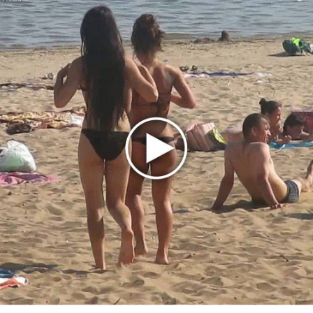
Da'Bro
Александр Добронравов рассказал «Чего хотят
мужчины?»
Нюша нашла «Время любить»
«Три дня дождя» просят: «Не смотри наверх»
Ариана Гранде выпустила «злобный» альбом
«Petal»
Филипп Киркоров сходит с ума от «Луизы»
Гитарист Black Sabbath Тони Айомми показал первую
песню из сольного альбома
Денис Клявер умоляет ИИ-модель: «Не плачь,
Анастасия»
Mordor выпустил балладу «Птицы» в память
Левитина
Loboda интригует: кому посвящена песня «О ней»?