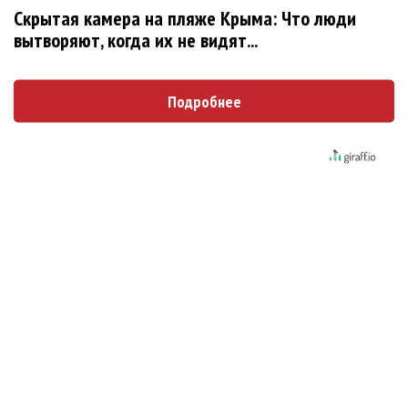
Новое
Скрытая камера на пляже Крыма: Что люди
вытворяют, когда их не видят...
Сосо Павлиашвили и Максим Фадеев
Подробнее
показали клип «Я не вернулся»
Александр Добронравов рассказал «Чего
хотят мужчины?»
Гитарист Black Sabbath Тони Айомми показал
первую песню из сольного альбома
Денис Клявер умоляет ИИ-модель: «Не
плачь, Анастасия»
Pizza нашла свою колючую «Проволоку»